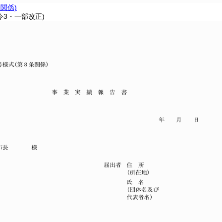
条関係)
令3・一部改正)