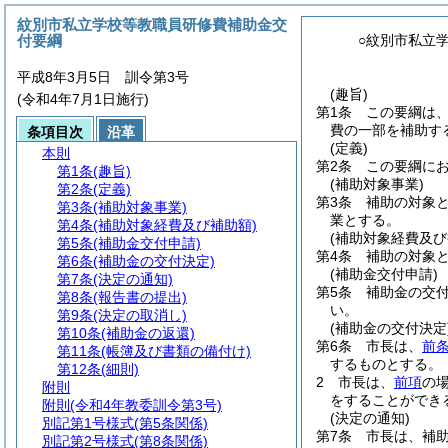
紋別市私立学校等教職員研修費補助金交
付要綱
○紋別市私立
平成8年3月5日 訓令第3号
(趣旨)
(令和4年7月1日施行)
第1条
この要綱は
費の一部を補助す
条項目次
沿革
(定義)
本則
第2条
この要綱に
第1条
(趣旨)
(補助対象事業)
第2条
(定義)
第3条
補助の対象
第3条
(補助対象事業)
業とする。
第4条
(補助対象経費及び補助額)
(補助対象経費及び
第5条
(補助金交付申請)
第4条
補助の対象と
第6条
(補助金の交付決定)
(補助金交付申請)
第7条
(決定の通知)
第5条
補助金の交
第8条
(報告書の提出)
い。
第9条
(決定の取消し)
(補助金の交付決定
第10条
(補助金の返還)
第6条
市長は、
前
第11条
(帳簿及び書類の備付け)
するものとする。
第12条
(細則)
2
市長は、
前項
の
附則
をすることができ
附則
(令和4年教委訓令第3号)
(決定の通知)
別記第1号様式
(第5条関係)
第7条
市長は、補
別記第2号様式
(第8条関係)