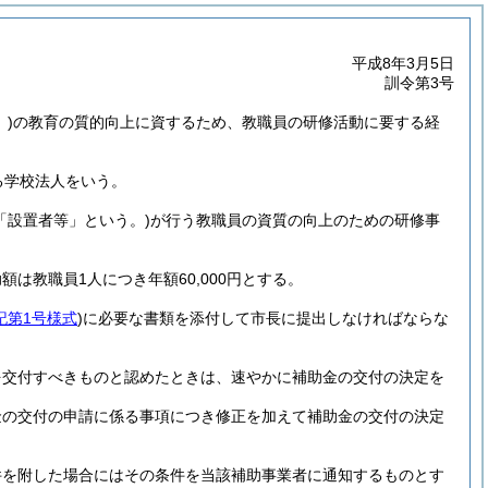
平成8年3月5日
訓令第3号
)
の教育の質的向上に資するため、教職員の研修活動に要する経
る学校法人をいう。
「設置者等」という。)
が行う教職員の資質の向上のための研修事
教職員1人につき年額60,000円とする。
記第1号様式
)
に必要な書類を添付して市長に提出しなければならな
を交付すべきものと認めたときは、速やかに補助金の交付の決定を
金の交付の申請に係る事項につき修正を加えて補助金の交付の決定
件を附した場合にはその条件を当該補助事業者に通知するものとす