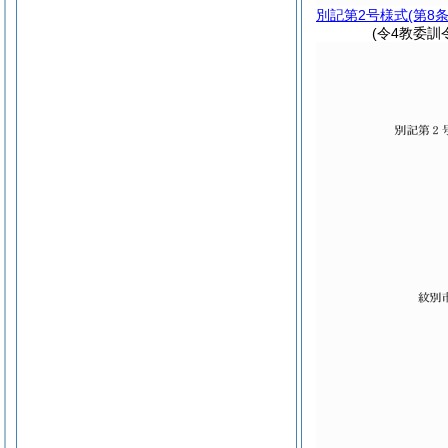
別記第2号様式
(第8
(令4教委訓