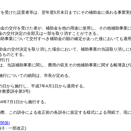
付を受けた設置者等は、翌年度5月末日までにその補助金に係わる事業実
助金の交付を受けた者が、補助金を他の用途に使用し、その他補助事業
金の交付決定の全部又は一部を取り消すことができる。
補助事業について交付すべき補助金の額の確定があった後においても適
助金の交付決定を取り消した場合において、補助事業の当該取り消しに
るものとする。
付け)
は、当該補助事業に関し、費用の収支その他補助事業に関する帳簿及び
施行についての細則は、市長が定める。
の日から施行し、平成7年4月1日から適用する。
年
教委訓令第3号)
4年7月1日から施行する。
の際、この訓令による改正前の各訓令に規定する様式による用紙で、現
条関係)
令3・一部改正)