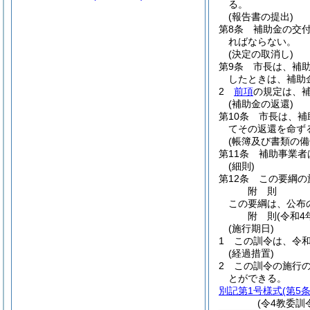
る。
(報告書の提出)
第8条
補助金の交
ればならない。
(決定の取消し)
第9条
市長は、補
したときは、補助
2
前項
の規定は、
(補助金の返還)
第10条
市長は、補
てその返還を命ず
(帳簿及び書類の備
第11条
補助事業者
(細則)
第12条
この要綱の
附
則
この要綱は、公布
附
則
(令和4
(施行期日)
1
この訓令は、令和
(経過措置)
2
この訓令の施行
とができる。
別記第1号様式
(第5
(令4教委訓