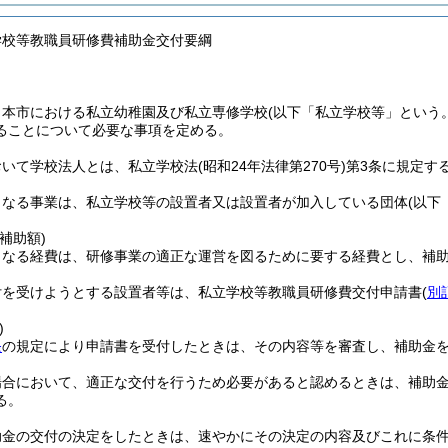
学校等教職員研修費補助金交付要綱
、本市における私立幼稚園及び私立専修学校
(以下「私立学校等」という。
ることについて必要な事項を定める。
おいて学校法人とは、私立学校法
(昭和24年法律第270号)
第3条に規定す
となる事業は、私立学校等の設置者又は設置者が加入している団体
(以下
補助額)
なる経費は、研修事業の適正な運営を図るために要する経費とし、補助額は
付を受けようとする設置者等は、私立学校等教職員研修費交付申請書
(
別
)
条
の規定により申請書を受付したときは、その内容等を審査し、補助金
場合において、適正な交付を行うため必要があると認めるときは、補助
る。
助金の交付の決定をしたときは、速やかにその決定の内容及びこれに条