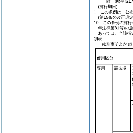
附
則
(平成1
(施行期日)
1
この条例は、公
(第15条の改正規
10
この条例の施行
年法律第81号)
の
あっては、当該指
別表
紋別市そよかぜ
使用区分
専用
競技場