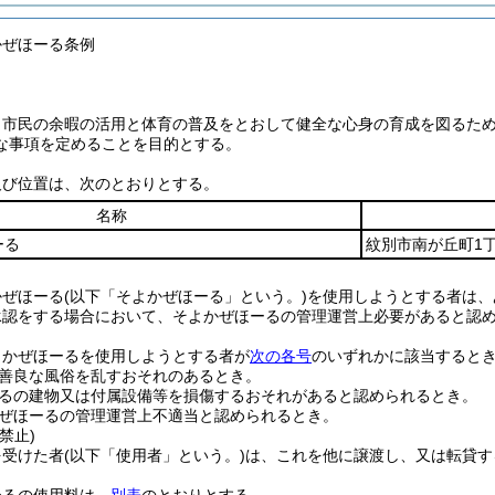
かぜほーる条例
、市民の余暇の活用と体育の普及をとおして健全な心身の育成を図るた
な事項を定めることを目的とする。
及び位置は、次のとおりとする。
名称
ーる
紋別市南が丘町1丁
かぜほーる
(以下「そよかぜほーる」という。)
を使用しようとする者は、
承認をする場合において、そよかぜほーるの管理運営上必要があると認
よかぜほーるを使用しようとする者が
次の各号
のいずれかに該当すると
善良な風俗を乱すおそれのあるとき。
るの建物又は付属設備等を損傷するおそれがあると認められるとき。
ぜほーるの管理運営上不適当と認められるとき。
禁止)
を受けた者
(以下「使用者」という。)
は、これを他に譲渡し、又は転貸す