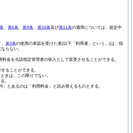
条
、
第6条
、
第9条
、
第10条
及び
第11条
の適用については、規定中
て、
第3条
の使用の承認を受けた者
(以下「利用者」という。)
は、指
ばならない。
利用料金を当該指定管理者の収入として収受させることができる。
行することができる。
たときは、この限りでない。
きる。
料」とあるのは「利用料金」と読み替えるものとする。