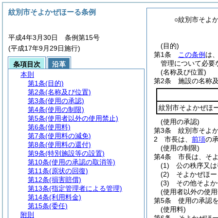
紋別市そよかぜほーる条例
○紋別市そよ
平成4年3月30日 条例第15号
(目的)
(平成17年9月29日施行)
第1条
この条例
は
管理について必要
条項目次
沿革
(名称及び位置)
本則
第2条
施設の名称
第1条
(目的)
第2条
(名称及び位置)
第3条
(使用の承認)
紋別市そよかぜほ
第4条
(使用の制限)
第5条
(使用者以外の使用禁止)
(使用の承認)
第6条
(使用料)
第3条
紋別市そよ
第7条
(使用料の減免)
2
市長は、
前項
の
第8条
(使用料の還付)
(使用の制限)
第9条
(特別施設等の設置)
第4条
市長は、そ
第10条
(使用の承認の取消等)
(1)
公の秩序又は
第11条
(原状の回復)
(2)
そよかぜほー
第12条
(損害賠償)
(3)
その他そよか
第13条
(指定管理者による管理)
(使用者以外の使用
第14条
(利用料金)
第5条
使用の承認
第15条
(委任)
(使用料)
附則