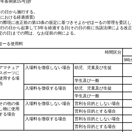
7年
条例第15号)
抄
布の日から施行する。
定における経過措置)
の際現に改正前の第13条の規定に基づきそよかぜほーるの管理を委託
施行の日から起算して3年を経過する日
(その日の前に当該法律による改正
定の日)
までの間は、なお従前の例による。
ほーる使用料
時間区分
9時
アマチュア
入場料を徴収しない場合
幼児、児童及び生徒
スポーツに
使用する場
学生及び一般
合
入場料を徴収する場合
幼児、児童及び生徒
学生及び一般
その他の催
入場料を徴収しない場合
営利を目的としない場合
し物に使用
営利を目的とする場合
する場合
入場料を徴収する場合
営利を目的としない場合
営利を目的とする場合