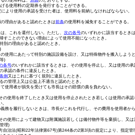
ーるの使用料は、
別表
のとおりとする。
掲げる使用料の定期券を発行することができる。
定により使用の承認を受けた者は、使用料を前納しなければならない。
別の理由があると認めたときは
前条
の使用料を減免することができる。
料は、これを還付しない。
ただし、
次の各号
のいずれかに該当するとき
帰すことのできない理由によって使用不能になったとき。
特別の理由があると認めたとき。
)
その使用にあたって特別の施設設備を設け、又は特殊物件を搬入しよう
等)
の各号
のいずれかに該当するときは、その使用を停止し、又は使用の承
の承認の条件に違反したとき。
条例
又はこれに基づく規則に違反したとき。
るの管理上又は公益上不適当と認めたとき。
って使用者が損失を受けても市長はその賠償の責を負わない。
その使用を終了したとき又は使用を停止されたとき若しくは使用の承認
い。
の義務を履行しないときは、市長がこれを代行し、その費用を使用者か
その使用によって建物又は附属施設若しくは備付物件等を棄損し、又は
管理)
方自治法
(昭和22年法律第67号)
第244条の2第3項の規定により、指定管