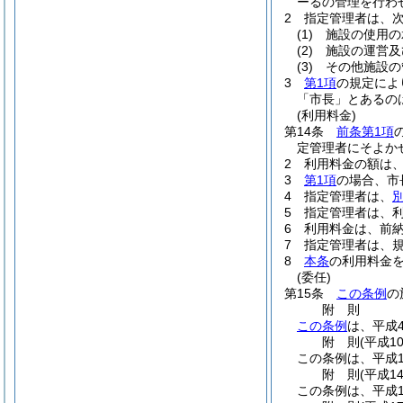
ーるの管理を行わ
2
指定管理者は、
(1)
施設の使用の
(2)
施設の運営及
(3)
その他施設の
3
第1項
の規定によ
「市長」とあるの
(利用料金)
第14条
前条第1項
定管理者にそよか
2
利用料金の額は
3
第1項
の場合、市
4
指定管理者は、
5
指定管理者は、
6
利用料金は、前
7
指定管理者は、
8
本条
の利用料金
(委任)
第15条
この条例
の
附
則
この条例
は、平成
附
則
(平成1
この条例は、平成1
附
則
(平成1
この条例は、平成1