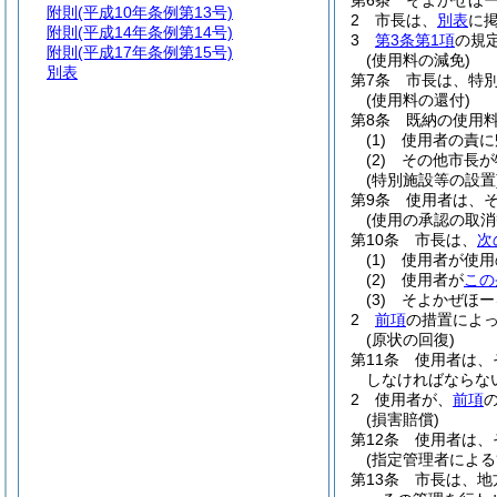
第6条
そよかぜほ
附則
(平成10年条例第13号)
2
市長は、
別表
に
附則
(平成14年条例第14号)
3
第3条第1項
の規
附則
(平成17年条例第15号)
(使用料の減免)
別表
第7条
市長は、特
(使用料の還付)
第8条
既納の使用
(1)
使用者の責に
(2)
その他市長が
(特別施設等の設置
第9条
使用者は、
(使用の承認の取消
第10条
市長は、
次
(1)
使用者が使用
(2)
使用者が
この
(3)
そよかぜほー
2
前項
の措置によ
(原状の回復)
第11条
使用者は、
しなければならな
2
使用者が、
前項
(損害賠償)
第12条
使用者は、
(指定管理者による
第13条
市長は、地