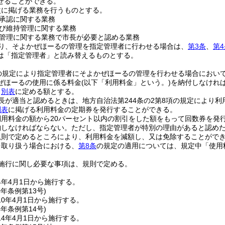
せることができる。
次に掲げる業務を行うものとする。
承認に関する業務
び維持管理に関する業務
管理に関する業務で市長が必要と認める業務
り、そよかぜほーるの管理を指定管理者に行わせる場合は、
第3条
、
第4
は「指定管理者」と読み替えるものとする。
の規定により指定管理者にそよかぜほーるの管理を行わせる場合におい
ぜほーるの使用に係る料金
(以下「利用料金」という。)
を納付しなけれ
、
別表
に定める額とする。
長が適当と認めるときは、地方自治法第244条の2第8項の規定により
別表
に掲げる利用料金の定期券を発行することができる。
利用料金の額から20パーセント以内の割引をした額をもって回数券を発
納しなければならない。
ただし、指定管理者が特別の理由があると認め
規則で定めるところにより、利用料金を減額し、又は免除することがで
を取り扱う場合における、
第8条
の規定の適用については、規定中「使用
施行に関し必要な事項は、規則で定める。
4年4月1日から施行する。
0年
条例第13号)
0年4月1日から施行する。
4年
条例第14号)
4年4月1日から施行する。