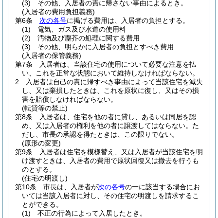
(3)
その他、入居者の責に帰さない事由によるとき。
(入居者の費用負担義務)
第6条
次の各号
に掲げる費用は、入居者の負担とする。
(1)
電気、ガス及び水道の使用料
(2)
汚物及び塵芥の処理に関する費用
(3)
その他、明らかに入居者の負担とすべき費用
(入居者の保管義務)
第7条
入居者は、当該住宅の使用について必要な注意を払
い、これを正常な状態において維持しなければならない。
2
入居者は自己の責に帰すべき事由によって当該住宅を滅失
し、又は棄損したときは、これを原状に復し、又はその損
害を賠償しなければならない。
(転貸等の禁止)
第8条
入居者は、住宅を他の者に貸し、あるいは同居を認
め、又は入居者の権利を他の者に譲渡してはならない。
た
だし、市長の承認を得たときは、この限りでない。
(原形の変更)
第9条
入居者は住宅を模様替え、又は入居者が当該住宅を明
け渡すときは、入居者の費用で原状回復又は撤去を行うも
のとする。
(住宅の明渡し)
第10条
市長は、入居者が
次の各号
の一に該当する場合にお
いては当該入居者に対し、その住宅の明渡しを請求するこ
とができる。
(1)
不正の行為によって入居したとき。