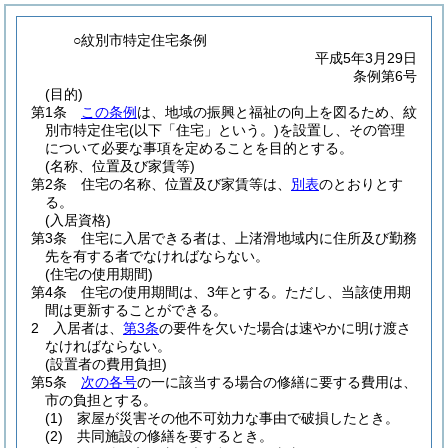
○紋別市特定住宅条例
平成5年3月29日
条例第6号
(目的)
第1条
この条例
は、地域の振興と福祉の向上を図るため、紋
別市特定住宅
(以下「住宅」という。)
を設置し、その管理
について必要な事項を定めることを目的とする。
(名称、位置及び家賃等)
第2条
住宅の名称、位置及び家賃等は、
別表
のとおりとす
る。
(入居資格)
第3条
住宅に入居できる者は、上渚滑地域内に住所及び勤務
先を有する者でなければならない。
(住宅の使用期間)
第4条
住宅の使用期間は、3年とする。
ただし、当該使用期
間は更新することができる。
2
入居者は、
第3条
の要件を欠いた場合は速やかに明け渡さ
なければならない。
(設置者の費用負担)
第5条
次の各号
の一に該当する場合の修繕に要する費用は、
市の負担とする。
(1)
家屋が災害その他不可効力な事由で破損したとき。
(2)
共同施設の修繕を要するとき。