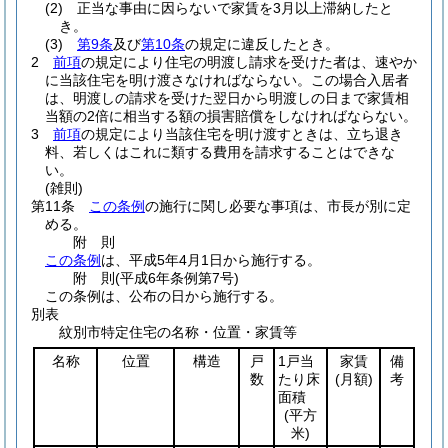
(2)
正当な事由に因らないで家賃を3月以上滞納したと
き。
(3)
第9条
及び
第10条
の規定に違反したとき。
2
前項
の規定により住宅の明渡し請求を受けた者は、速やか
に当該住宅を明け渡さなければならない。
この場合入居者
は、明渡しの請求を受けた翌日から明渡しの日まで家賃相
当額の2倍に相当する額の損害賠償をしなければならない。
3
前項
の規定により当該住宅を明け渡すときは、立ち退き
料、若しくはこれに類する費用を請求することはできな
い。
(雑則)
第11条
この条例
の施行に関し必要な事項は、市長が別に定
める。
附
則
この条例
は、平成5年4月1日から施行する。
附
則
(平成6年
条例第7号)
この条例は、公布の日から施行する。
別表
紋別市特定住宅の名称・位置・家賃等
名称
位置
構造
戸
1戸当
家賃
備
数
たり床
(月額)
考
面積
(平方
米)