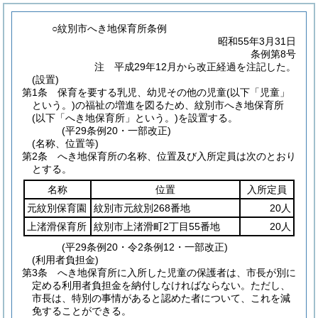
○紋別市へき地保育所条例
昭和55年3月31日
条例第8号
注 平成29年12月から改正経過を注記した。
(設置)
第1条
保育を要する乳児、幼児その他の児童
(以下「児童」
という。)
の福祉の増進を図るため、紋別市へき地保育所
(以下「へき地保育所」という。)
を設置する。
(平29条例20・一部改正)
(名称、位置等)
第2条
へき地保育所の名称、位置及び入所定員は次のとおり
とする。
名称
位置
入所定員
元紋別保育園
紋別市元紋別268番地
20人
上渚滑保育所
紋別市上渚滑町2丁目55番地
20人
(平29条例20・令2条例12・一部改正)
(利用者負担金)
第3条
へき地保育所に入所した児童の保護者は、市長が別に
定める利用者負担金を納付しなければならない。
ただし、
市長は、特別の事情があると認めた者について、これを減
免することができる。