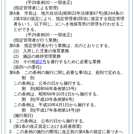
(平29条例20・一部改正)
(指定管理者による管理)
第4条
市長は、地方自治法
(昭和22年法律第67号)
第244条の
2第3項の規定により、指定管理者
(同項に規定する指定管理
者をいう。以下同じ。)
にへき地保育所の管理を行わせるこ
とができる。
(平29条例20・一部改正)
(指定管理者が行う業務)
第5条
指定管理者が行う業務は、次のとおりとする。
(1)
入所した児童の保育業務
(2)
施設の維持管理業務
(3)
その他
前2号
を遂行するために必要な業務
(規則への委任)
第6条
この条例の施行に関し必要な事項は、規則で定める。
附
則
この条例は、公布の日から施行する。
附
則
(昭和56年
条例第13号)
この条例は、昭和56年10月1日から施行する。
附
則
(平成10年
条例第6号)
この条例は、平成10年4月1日から施行する。
附
則
(平成17年
条例第14号)
抄
(施行期日)
1
この条例は、公布の日から施行する。
(第1条の改正規定における経過措置)
2
この条例の施行の際現に改正前の第4条の規定に基づきへ