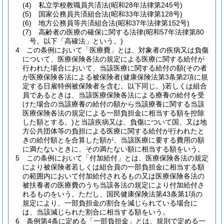
(4)
私立学校教職員共済法
(昭和28年法律第245号)
(5)
国家公務員共済組合法
(昭和33年法律第128号)
(6)
地方公務員等共済組合法
(昭和37年法律第152号)
(7)
高齢者の医療の確保に関する法律
(昭和57年法律第80
号。以下「高確法」という。)
4
この条例において「医療費」とは、対象者の疾病又は負傷
について、医療保険各法の規定による医療に関する給付が
行われた場合において、当該医療に関する給付の額
(その者
が医療保険各法による被保険者
(健康保険法第3条第2項に規
定する日雇特例被保険者を含む。以下同じ。)
若しくは組合
員であるときは、当該医療保険各法による療養の給付を受
けた場合の当該療養の給付の額から当該療養に関する当該
医療保険各法の規定による一部負担金に相当する額を控除
した額とする。)
と当該疾病又は、負傷について国、又は地
方公共団体等の負担による医療に関する給付が行われたと
きの給付額とを合算した額が、当該医療に要する費用の額
に満たないときに、その満たない額に相当する額をいう。
5
この条例において「付加給付」とは、医療保険各法の規定
により被保険者若しくは組合員の一部負担金に相当する額
の範囲内において付加給付されるもの又は医療保険各法の
被扶養者の医療費のうち当該各法の規定により付加給付さ
れるものをいう。
ただし、国民健康保険法第43条第1項の
規定により、一部負担金の割合を減じられている場合に
は、当該減じられた割合に相当する額をいう。
6
条例第4条に定める「一部負担金」とは、規則で定める一