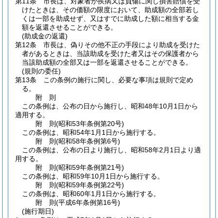
第11条
市長は、対象者が疾病又は負傷に関し損害賠償を受
けたときは、その価額の限度において、助成額の全部若し
くは一部を助成せず、又はすでに助成した額に相当する金
額を返還させることができる。
(助成金の返還)
第12条
市長は、偽りその他不正の手段により助成を受けた
者があるときは、当該助成を受けた者又はその保護者から
当該助成額の全部又は一部を返還させることができる。
(規則の委任)
第13条
この条例の施行に関し、必要な事項は規則で定め
る。
附
則
この条例は、公布の日から施行し、昭和48年10月1日から
適用する。
附
則
(昭和53年
条例第20号)
この条例は、昭和54年1月1日から施行する。
附
則
(昭和58年
条例第6号)
この条例は、公布の日より施行し、昭和58年2月1日より適
用する。
附
則
(昭和59年
条例第21号)
この条例は、昭和59年10月1日から施行する。
附
則
(昭和59年
条例第22号)
この条例は、昭和60年1月1日から施行する。
附
則
(平成6年
条例第16号)
(施行期日)