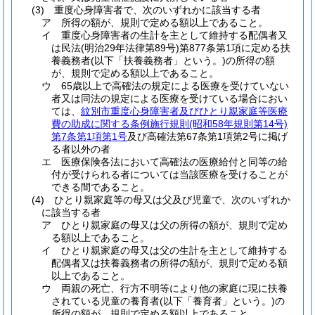
(3)
重度心身障害者で、次のいずれかに該当する者
ア
所得の額が、規則で定める額以上であること。
イ
重度心身障害者の生計を主として維持する配偶者又
は民法
(明治29年法律第89号)
第877条第1項に定める扶
養義務者
(以下「扶養義務者」という。)
の所得の額
が、規則で定める額以上であること。
ウ
65歳以上で高確法の規定による医療を受けていない
者又は同法の規定による医療を受けている場合におい
ては、
紋別市重度心身障害者及びひとり親家庭等医療
費の助成に関する条例施行規則
(昭和58年規則第14号)
第7条第1項第1号
及び高確法第67条第1項第2号に掲げ
る者以外の者
エ
医療保険各法において高確法の医療給付と同等の給
付が受けられる者については当該医療を受けることが
できる間であること。
(4)
ひとり親家庭等の母又は父及び児童で、次のいずれか
に該当する者
ア
ひとり親家庭の母又は父の所得の額が、規則で定め
る額以上であること。
イ
ひとり親家庭の母又は父の生計を主として維持する
配偶者又は扶養義務者の所得の額が、規則で定める額
以上であること。
ウ
両親の死亡、行方不明等により他の家庭に現に扶養
されている児童の養育者
(以下「養育者」という。)
の
所得の額が、規則で定める額以上であること。