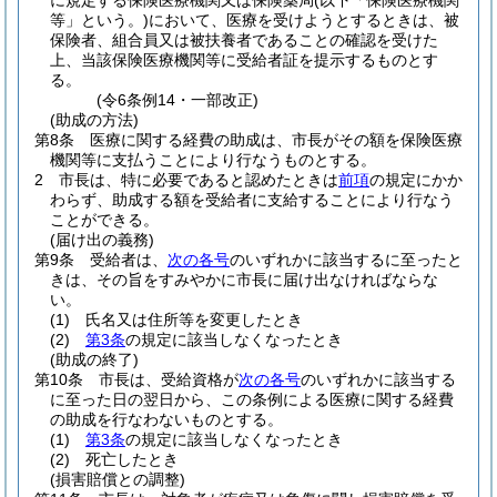
に規定する保険医療機関又は保険薬局
(以下「保険医療機関
等」という。)
において、医療を受けようとするときは、被
保険者、組合員又は被扶養者であることの確認を受けた
上、当該保険医療機関等に受給者証を提示するものとす
る。
(令6条例14・一部改正)
(助成の方法)
第8条
医療に関する経費の助成は、市長がその額を保険医療
機関等に支払うことにより行なうものとする。
2
市長は、特に必要であると認めたときは
前項
の規定にかか
わらず、助成する額を受給者に支給することにより行なう
ことができる。
(届け出の義務)
第9条
受給者は、
次の各号
のいずれかに該当するに至ったと
きは、その旨をすみやかに市長に届け出なければならな
い。
(1)
氏名又は住所等を変更したとき
(2)
第3条
の規定に該当しなくなったとき
(助成の終了)
第10条
市長は、受給資格が
次の各号
のいずれかに該当する
に至った日の翌日から、この条例による医療に関する経費
の助成を行なわないものとする。
(1)
第3条
の規定に該当しなくなったとき
(2)
死亡したとき
(損害賠償との調整)