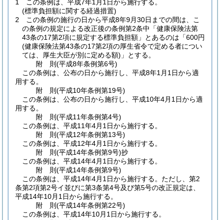
1
この条例は、平成7年1月1日から施行する。
(標準負担額に関する経過措置)
2
この条例の施行の日から平成8年9月30日までの間は、こ
の条例の規定による改正後の条例第2条中「健康保険法第
43条の17第2項に規定する標準負担額」とあるのは「600円
(健康保険法第43条の17第2項の厚生省令で定める者につい
ては、厚生大臣が別に定める額)
」とする。
附
則
(平成8年
条例第6号)
この条例は、公布の日から施行し、平成8年1月1日から適
用する。
附
則
(平成10年
条例第19号)
この条例は、公布の日から施行し、平成10年4月1日から適
用する。
附
則
(平成11年
条例第4号)
この条例は、平成11年4月1日から施行する。
附
則
(平成12年
条例第13号)
この条例は、平成12年4月1日から施行する。
附
則
(平成14年
条例第9号)
抄
この条例は、平成14年4月1日から施行する。
附
則
(平成14年
条例第9号)
この条例は、平成14年4月1日から施行する。
ただし、第2
条第2項第2号イ並びに第3条第4号及び第5号の改正規定は、
平成14年10月1日から施行する。
附
則
(平成14年
条例第22号)
この条例は、平成14年10月1日から施行する。