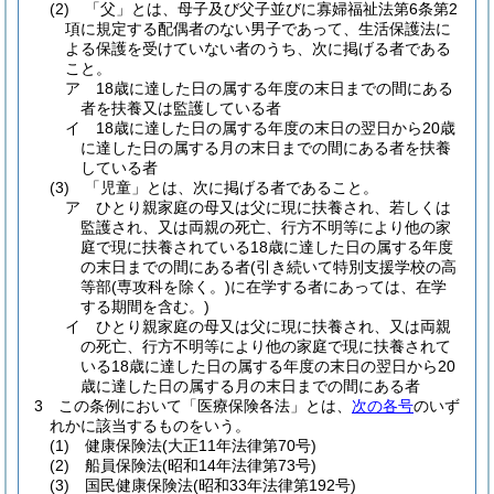
(2)
「父」とは、母子及び父子並びに寡婦福祉法第6条第2
項に規定する配偶者のない男子であって、生活保護法に
よる保護を受けていない者のうち、次に掲げる者である
こと。
ア
18歳に達した日の属する年度の末日までの間にある
者を扶養又は監護している者
イ
18歳に達した日の属する年度の末日の翌日から20歳
に達した日の属する月の末日までの間にある者を扶養
している者
(3)
「児童」とは、次に掲げる者であること。
ア
ひとり親家庭の母又は父に現に扶養され、若しくは
監護され、又は両親の死亡、行方不明等により他の家
庭で現に扶養されている18歳に達した日の属する年度
の末日までの間にある者
(引き続いて特別支援学校の高
等部
(専攻科を除く。)
に在学する者にあっては、在学
する期間を含む。)
イ
ひとり親家庭の母又は父に現に扶養され、又は両親
の死亡、行方不明等により他の家庭で現に扶養されて
いる18歳に達した日の属する年度の末日の翌日から20
歳に達した日の属する月の末日までの間にある者
3
この条例において「医療保険各法」とは、
次の各号
のいず
れかに該当するものをいう。
(1)
健康保険法
(大正11年法律第70号)
(2)
船員保険法
(昭和14年法律第73号)
(3)
国民健康保険法
(昭和33年法律第192号)