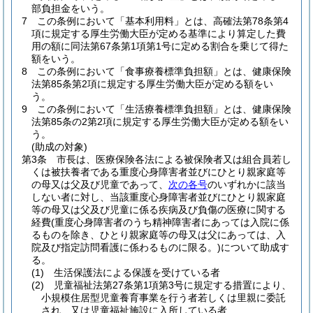
部負担金をいう。
7
この条例において「基本利用料」とは、高確法第78条第4
項に規定する厚生労働大臣が定める基準により算定した費
用の額に同法第67条第1項第1号に定める割合を乗じて得た
額をいう。
8
この条例において「食事療養標準負担額」とは、健康保険
法第85条第2項に規定する厚生労働大臣が定める額をい
う。
9
この条例において「生活療養標準負担額」とは、健康保険
法第85条の2第2項に規定する厚生労働大臣が定める額をい
う。
(助成の対象)
第3条
市長は、医療保険各法による被保険者又は組合員若し
くは被扶養者である重度心身障害者並びにひとり親家庭等
の母又は父及び児童であって、
次の各号
のいずれかに該当
しない者に対し、当該重度心身障害者並びにひとり親家庭
等の母又は父及び児童に係る疾病及び負傷の医療に関する
経費
(重度心身障害者のうち精神障害者にあっては入院に係
るものを除き、ひとり親家庭等の母又は父にあっては、入
院及び指定訪問看護に係わるものに限る。)
について助成す
る。
(1)
生活保護法による保護を受けている者
(2)
児童福祉法第27条第1項第3号に規定する措置により、
小規模住居型児童養育事業を行う者若しくは里親に委託
され、又は児童福祉施設に入所している者