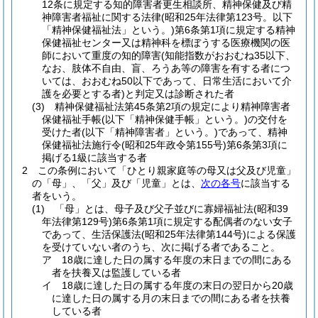
12条に規定する知的障害者更生相談所、精神保健及び精
神障害者福祉に関する法律
(昭和25年法律第123号。以下
「精神保健福祉法」という。)
第6条第1項に規定する精神
保健福祉センター又は精神科を標ぼうする医療機関の医
師において重度の知的障害
(知能指数がおおむね35以下、
なお、肢体不自由、盲、ろうあ等の障害を有する者につ
いては、おおむね50以下であって、日常生活において介
護を必要とする者)
と判定又は診断された者
(3)
精神保健福祉法第45条第2項の規定により精神障害者
保健福祉手帳
(以下「精神保健手帳」という。)
の交付を
受けた者
(以下「精神障害者」という。)
であって、精神
保健福祉法施行令
(昭和25年政令第155号)
第6条第3項に
掲げる1級に該当する者
2
この条例において「ひとり親家庭等の母又は父及び児童」
の「母」、「父」及び「児童」とは、
次の各号
に該当する
者をいう。
(1)
「母」とは、母子及び父子並びに寡婦福祉法
(昭和39
年法律第129号)
第6条第1項に規定する配偶者のない女子
であって、生活保護法
(昭和25年法律第144号)
による保護
を受けていない者のうち、次に掲げる者であること。
ア
18歳に達した日の属する年度の末日までの間にある
者を扶養又は監護している者
イ
18歳に達した日の属する年度の末日の翌日から20歳
に達した日の属する月の末日までの間にある者を扶養
している者