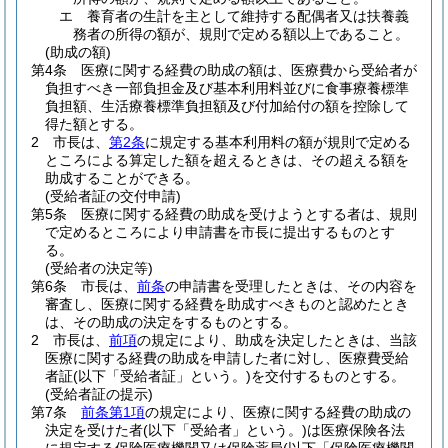
エ
養育者の生計を主として維持する配偶者又は扶養義
務者の所得の額が、規則で定める額以上であること。
(助成の額)
第4条
医療に関する経費の助成の額は、医療費から受給者が
負担すべき一部負担金及び基本利用料並びに食事療養標準
負担額、生活療養標準負担額及び付加給付の額を控除して
得た額とする。
2
市長は、
第2条
に規定する基本利用料の額が規則で定める
ところによる算定した額を超えるときは、その超える額を
助成することができる。
(受給者証の交付申請)
第5条
医療に関する経費の助成を受けようとする者は、規則
で定めるところにより申請書を市長に提出するものとす
る。
(受給者の決定等)
第6条
市長は、
前条
の申請書を受理したときは、その内容を
審査し、医療に関する経費を助成すべきものと認めたとき
は、その助成の決定をするものとする。
2
市長は、
前項
の規定により、助成を決定したときは、当該
医療に関する経費の助成を申請した者に対し、医療費受給
者証
(以下「受給者証」という。)
を交付するものとする。
(受給者証の提示)
第7条
前条第1項
の規定により、医療に関する経費の助成の
決定を受けた者
(以下「受給者」という。)
は医療保険各法