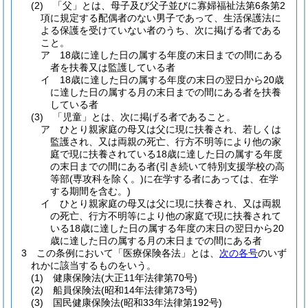
(2)
「父」とは、母子及び父子並びに寡婦福祉法第6条第2
項に規定する配偶者のない男子であって、生活保護法に
よる保護を受けていない者のうち、次に掲げる者である
こと。
ア
18歳に達した日の属する年度の末日までの間にある
者を扶養又は監護している者
イ
18歳に達した日の属する年度の末日の翌日から20歳
に達した日の属する月の末日までの間にある者を扶養
している者
(3)
「児童」とは、次に掲げる者であること。
ア
ひとり親家庭の母又は父に現に扶養され、若しくは
監護され、又は両親の死亡、行方不明等により他の家
庭で現に扶養されている18歳に達した日の属する年度
の末日までの間にある者
(引き続いて特別支援学校の高
等部
(専攻科を除く。)
に在学する者にあっては、在学
する期間を含む。)
イ
ひとり親家庭の母又は父に現に扶養され、又は両親
の死亡、行方不明等により他の家庭で現に扶養されて
いる18歳に達した日の属する年度の末日の翌日から20
歳に達した日の属する月の末日までの間にある者
3
この条例において「医療保険各法」とは、
次の各号
のいず
れかに該当するものをいう。
(1)
健康保険法
(大正11年法律第70号)
(2)
船員保険法
(昭和14年法律第73号)
(3)
国民健康保険法
(昭和33年法律第192号)