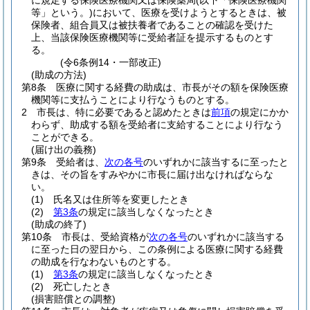
に規定する保険医療機関又は保険薬局
(以下「保険医療機関
等」という。)
において、医療を受けようとするときは、被
保険者、組合員又は被扶養者であることの確認を受けた
上、当該保険医療機関等に受給者証を提示するものとす
る。
(令6条例14・一部改正)
(助成の方法)
第8条
医療に関する経費の助成は、市長がその額を保険医療
機関等に支払うことにより行なうものとする。
2
市長は、特に必要であると認めたときは
前項
の規定にかか
わらず、助成する額を受給者に支給することにより行なう
ことができる。
(届け出の義務)
第9条
受給者は、
次の各号
のいずれかに該当するに至ったと
きは、その旨をすみやかに市長に届け出なければならな
い。
(1)
氏名又は住所等を変更したとき
(2)
第3条
の規定に該当しなくなったとき
(助成の終了)
第10条
市長は、受給資格が
次の各号
のいずれかに該当する
に至った日の翌日から、この条例による医療に関する経費
の助成を行なわないものとする。
(1)
第3条
の規定に該当しなくなったとき
(2)
死亡したとき
(損害賠償との調整)