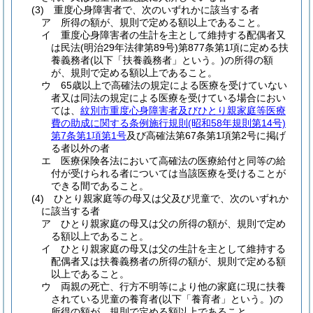
(3)
重度心身障害者で、次のいずれかに該当する者
ア
所得の額が、規則で定める額以上であること。
イ
重度心身障害者の生計を主として維持する配偶者又
は民法
(明治29年法律第89号)
第877条第1項に定める扶
養義務者
(以下「扶養義務者」という。)
の所得の額
が、規則で定める額以上であること。
ウ
65歳以上で高確法の規定による医療を受けていない
者又は同法の規定による医療を受けている場合におい
ては、
紋別市重度心身障害者及びひとり親家庭等医療
費の助成に関する条例施行規則
(昭和58年規則第14号)
第7条第1項第1号
及び高確法第67条第1項第2号に掲げ
る者以外の者
エ
医療保険各法において高確法の医療給付と同等の給
付が受けられる者については当該医療を受けることが
できる間であること。
(4)
ひとり親家庭等の母又は父及び児童で、次のいずれか
に該当する者
ア
ひとり親家庭の母又は父の所得の額が、規則で定め
る額以上であること。
イ
ひとり親家庭の母又は父の生計を主として維持する
配偶者又は扶養義務者の所得の額が、規則で定める額
以上であること。
ウ
両親の死亡、行方不明等により他の家庭に現に扶養
されている児童の養育者
(以下「養育者」という。)
の
所得の額が、規則で定める額以上であること。