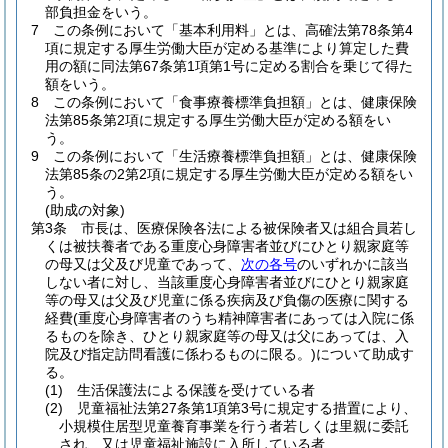
部負担金をいう。
7
この条例において「基本利用料」とは、高確法第78条第4
項に規定する厚生労働大臣が定める基準により算定した費
用の額に同法第67条第1項第1号に定める割合を乗じて得た
額をいう。
8
この条例において「食事療養標準負担額」とは、健康保険
法第85条第2項に規定する厚生労働大臣が定める額をい
う。
9
この条例において「生活療養標準負担額」とは、健康保険
法第85条の2第2項に規定する厚生労働大臣が定める額をい
う。
(助成の対象)
第3条
市長は、医療保険各法による被保険者又は組合員若し
くは被扶養者である重度心身障害者並びにひとり親家庭等
の母又は父及び児童であって、
次の各号
のいずれかに該当
しない者に対し、当該重度心身障害者並びにひとり親家庭
等の母又は父及び児童に係る疾病及び負傷の医療に関する
経費
(重度心身障害者のうち精神障害者にあっては入院に係
るものを除き、ひとり親家庭等の母又は父にあっては、入
院及び指定訪問看護に係わるものに限る。)
について助成す
る。
(1)
生活保護法による保護を受けている者
(2)
児童福祉法第27条第1項第3号に規定する措置により、
小規模住居型児童養育事業を行う者若しくは里親に委託
され、又は児童福祉施設に入所している者