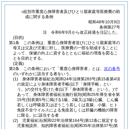
○紋別市重度心身障害者及びひとり親家庭等医療費の助
成に関する条例
昭和48年10月9日
条例第27号
注 令和6年9月から改正経過を注記した。
(目的)
第1条
この条例は、重度心身障害者並びにひとり親家庭等の
母又は父及び児童に対し、医療費の一部を助成することに
よって、保健の向上に資するとともに福祉の増進を図るこ
とを目的とする。
(定義)
第2条
この条例において「重度心身障害者」とは、
次の各号
のいずれかに該当する者をいう。
(1)
身体障害者福祉法
(昭和24年法律第283号)
第15条第4項
の規定により身体障害者手帳
(以下「身障手帳」とい
う。)
の交付を受けた者
(以下「身体障害者」という。)
で
あって、身体障害者福祉法施行規則
(昭和25年厚生省令第
15号)
別表第5号に掲げる1級、2級又は3級
(心臓、じん臓
若しくは呼吸器又はぼうこう若しくは直腸、小腸、ヒト
免疫不全ウイルスによる免疫若しくは肝臓の機能の障害
に限る。)
に該当する者
(2)
児童福祉法
(昭和22年法律第164号)
第12条に規定する
児童相談所、知的障害者福祉法
(昭和35年法律第37号)
第