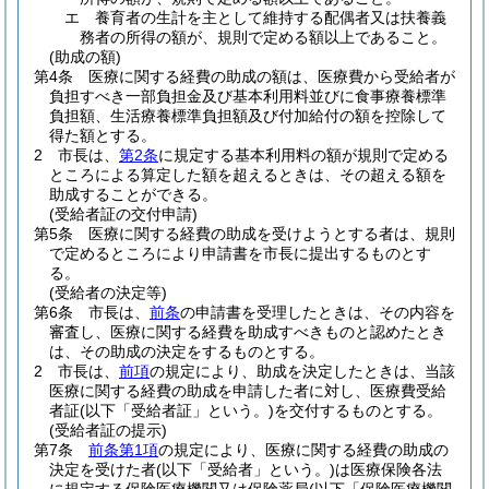
エ
養育者の生計を主として維持する配偶者又は扶養義
務者の所得の額が、規則で定める額以上であること。
(助成の額)
第4条
医療に関する経費の助成の額は、医療費から受給者が
負担すべき一部負担金及び基本利用料並びに食事療養標準
負担額、生活療養標準負担額及び付加給付の額を控除して
得た額とする。
2
市長は、
第2条
に規定する基本利用料の額が規則で定める
ところによる算定した額を超えるときは、その超える額を
助成することができる。
(受給者証の交付申請)
第5条
医療に関する経費の助成を受けようとする者は、規則
で定めるところにより申請書を市長に提出するものとす
る。
(受給者の決定等)
第6条
市長は、
前条
の申請書を受理したときは、その内容を
審査し、医療に関する経費を助成すべきものと認めたとき
は、その助成の決定をするものとする。
2
市長は、
前項
の規定により、助成を決定したときは、当該
医療に関する経費の助成を申請した者に対し、医療費受給
者証
(以下「受給者証」という。)
を交付するものとする。
(受給者証の提示)
第7条
前条第1項
の規定により、医療に関する経費の助成の
決定を受けた者
(以下「受給者」という。)
は医療保険各法