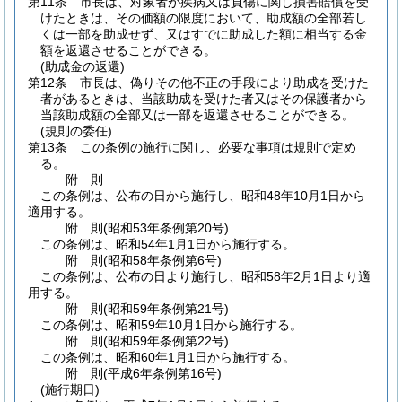
第11条
市長は、対象者が疾病又は負傷に関し損害賠償を受
けたときは、その価額の限度において、助成額の全部若し
くは一部を助成せず、又はすでに助成した額に相当する金
額を返還させることができる。
(助成金の返還)
第12条
市長は、偽りその他不正の手段により助成を受けた
者があるときは、当該助成を受けた者又はその保護者から
当該助成額の全部又は一部を返還させることができる。
(規則の委任)
第13条
この条例の施行に関し、必要な事項は規則で定め
る。
附
則
この条例は、公布の日から施行し、昭和48年10月1日から
適用する。
附
則
(昭和53年
条例第20号)
この条例は、昭和54年1月1日から施行する。
附
則
(昭和58年
条例第6号)
この条例は、公布の日より施行し、昭和58年2月1日より適
用する。
附
則
(昭和59年
条例第21号)
この条例は、昭和59年10月1日から施行する。
附
則
(昭和59年
条例第22号)
この条例は、昭和60年1月1日から施行する。
附
則
(平成6年
条例第16号)
(施行期日)