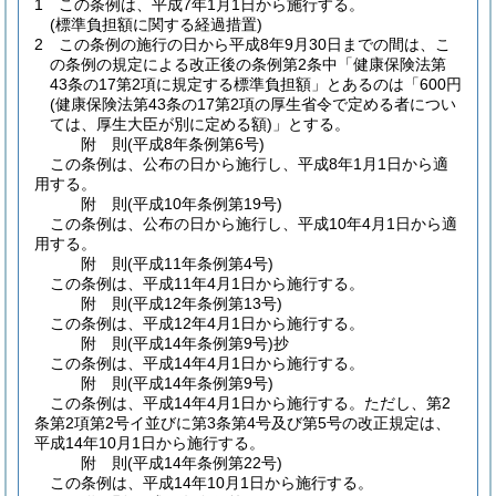
1
この条例は、平成7年1月1日から施行する。
(標準負担額に関する経過措置)
2
この条例の施行の日から平成8年9月30日までの間は、こ
の条例の規定による改正後の条例第2条中「健康保険法第
43条の17第2項に規定する標準負担額」とあるのは「600円
(健康保険法第43条の17第2項の厚生省令で定める者につい
ては、厚生大臣が別に定める額)
」とする。
附
則
(平成8年
条例第6号)
この条例は、公布の日から施行し、平成8年1月1日から適
用する。
附
則
(平成10年
条例第19号)
この条例は、公布の日から施行し、平成10年4月1日から適
用する。
附
則
(平成11年
条例第4号)
この条例は、平成11年4月1日から施行する。
附
則
(平成12年
条例第13号)
この条例は、平成12年4月1日から施行する。
附
則
(平成14年
条例第9号)
抄
この条例は、平成14年4月1日から施行する。
附
則
(平成14年
条例第9号)
この条例は、平成14年4月1日から施行する。
ただし、第2
条第2項第2号イ並びに第3条第4号及び第5号の改正規定は、
平成14年10月1日から施行する。
附
則
(平成14年
条例第22号)
この条例は、平成14年10月1日から施行する。