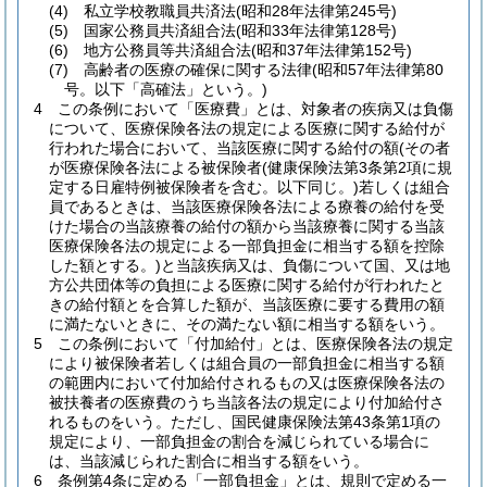
(4)
私立学校教職員共済法
(昭和28年法律第245号)
(5)
国家公務員共済組合法
(昭和33年法律第128号)
(6)
地方公務員等共済組合法
(昭和37年法律第152号)
(7)
高齢者の医療の確保に関する法律
(昭和57年法律第80
号。以下「高確法」という。)
4
この条例において「医療費」とは、対象者の疾病又は負傷
について、医療保険各法の規定による医療に関する給付が
行われた場合において、当該医療に関する給付の額
(その者
が医療保険各法による被保険者
(健康保険法第3条第2項に規
定する日雇特例被保険者を含む。以下同じ。)
若しくは組合
員であるときは、当該医療保険各法による療養の給付を受
けた場合の当該療養の給付の額から当該療養に関する当該
医療保険各法の規定による一部負担金に相当する額を控除
した額とする。)
と当該疾病又は、負傷について国、又は地
方公共団体等の負担による医療に関する給付が行われたと
きの給付額とを合算した額が、当該医療に要する費用の額
に満たないときに、その満たない額に相当する額をいう。
5
この条例において「付加給付」とは、医療保険各法の規定
により被保険者若しくは組合員の一部負担金に相当する額
の範囲内において付加給付されるもの又は医療保険各法の
被扶養者の医療費のうち当該各法の規定により付加給付さ
れるものをいう。
ただし、国民健康保険法第43条第1項の
規定により、一部負担金の割合を減じられている場合に
は、当該減じられた割合に相当する額をいう。
6
条例第4条に定める「一部負担金」とは、規則で定める一