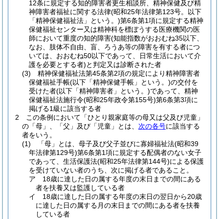
12条に規定する知的障害者更生相談所、精神保健及び精
神障害者福祉に関する法律
(昭和25年法律第123号。以下
「精神保健福祉法」という。)
第6条第1項に規定する精神
保健福祉センター又は精神科を標ぼうする医療機関の医
師において重度の知的障害
(知能指数がおおむね35以下、
なお、肢体不自由、盲、ろうあ等の障害を有する者につ
いては、おおむね50以下であって、日常生活において介
護を必要とする者)
と判定又は診断された者
(3)
精神保健福祉法第45条第2項の規定により精神障害者
保健福祉手帳
(以下「精神保健手帳」という。)
の交付を
受けた者
(以下「精神障害者」という。)
であって、精神
保健福祉法施行令
(昭和25年政令第155号)
第6条第3項に
掲げる1級に該当する者
2
この条例において「ひとり親家庭等の母又は父及び児童」
の「母」、「父」及び「児童」とは、
次の各号
に該当する
者をいう。
(1)
「母」とは、母子及び父子並びに寡婦福祉法
(昭和39
年法律第129号)
第6条第1項に規定する配偶者のない女子
であって、生活保護法
(昭和25年法律第144号)
による保護
を受けていない者のうち、次に掲げる者であること。
ア
18歳に達した日の属する年度の末日までの間にある
者を扶養又は監護している者
イ
18歳に達した日の属する年度の末日の翌日から20歳
に達した日の属する月の末日までの間にある者を扶養
している者