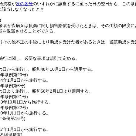
給資格が
次の各号
のいずれかに該当するに至った日の翌日から、この条
に該当しなくなったとき
)
象者が疾病又は負傷に関し損害賠償を受けたときは、その価額の限度に
額を返還させることができる。
りその他不正の手段により助成を受けた者があるときは、当該助成を受
施行に関し、必要な事項は規則で定める。
日から施行し、昭和48年10月1日から適用する。
3年
条例第20号)
4年1月1日から施行する。
8年
条例第6号)
の日より施行し、昭和58年2月1日より適用する。
9年
条例第21号)
9年10月1日から施行する。
9年
条例第22号)
0年1月1日から施行する。
年
条例第16号)
7年1月1日から施行する。
る経過措置)