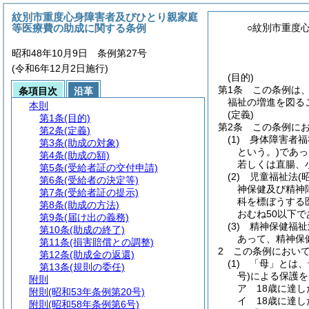
紋別市重度心身障害者及びひとり親家庭
等医療費の助成に関する条例
○紋別市重度
昭和48年10月9日 条例第27号
(令和6年12月2日施行)
(目的)
第1条
この条例は
条項目次
沿革
福祉の増進を図る
本則
(定義)
第1条
(目的)
第2条
この条例に
第2条
(定義)
(1)
身体障害者福
第3条
(助成の対象)
という。)
であっ
第4条
(助成の額)
若しくは直腸、
第5条
(受給者証の交付申請)
(2)
児童福祉法
(
第6条
(受給者の決定等)
神保健及び精神
第7条
(受給者証の提示)
科を標ぼうする
第8条
(助成の方法)
おむね50以下
第9条
(届け出の義務)
(3)
精神保健福祉
第10条
(助成の終了)
あって、精神保
第11条
(損害賠償との調整)
2
この条例におい
第12条
(助成金の返還)
(1)
「母」とは、
第13条
(規則の委任)
号)
による保護を
附則
ア
18歳に達
附則
(昭和53年条例第20号)
イ
18歳に達
附則
(昭和58年条例第6号)