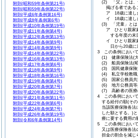
(2)
「父」とは、
附則
(昭和59年条例第21号)
掲げる者である
附則
(昭和59年条例第22号)
ア
18歳に達
附則
(平成6年条例第16号)
イ
18歳に達
附則
(平成8年条例第6号)
(3)
「児童」とは
附則
(平成10年条例第19号)
ア
ひとり親家
附則
(平成11年条例第4号)
する年度の末
附則
(平成12年条例第13号)
イ
ひとり親家
附則
(平成14年条例第9号)
日から20歳
附則
(平成14年条例第9号)
3
この条例におい
附則
(平成14年条例第22号)
(1)
健康保険法
(
附則
(平成16年条例第13号)
(2)
船員保険法
(
附則
(平成17年条例第6号)
(3)
国民健康保険
附則
(平成18年条例第9号)
(4)
私立学校教職
附則
(平成18年条例第16号)
(5)
国家公務員共
附則
(平成19年条例第4号)
(6)
地方公務員等
附則
(平成20年条例第7号)
(7)
高齢者の医療
附則
(平成20年条例第22号)
4
この条例におい
附則
(平成21年条例第11号)
する給付の額
(そ
附則
(平成22年条例第6号)
当該医療保険各法
附則
(平成24年条例第7号)
した額とする。)
と
附則
(平成26年条例第19号)
療に要する費用の
附則
(令和6年条例第14号)
5
この条例におい
又は医療保険各法
担金の割合を減じ