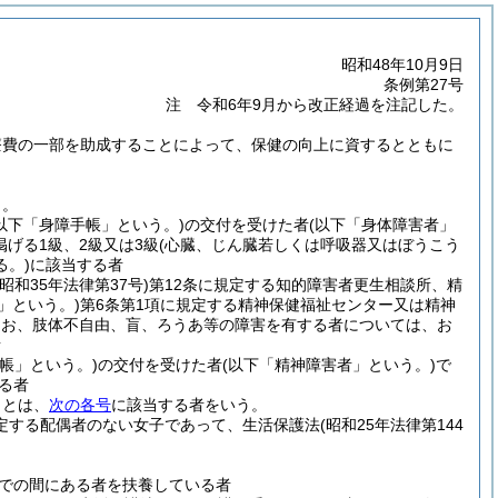
昭和48年10月9日
条例第27号
注 令和6年9月から改正経過を注記した。
療費の一部を助成することによって、保健の向上に資するとともに
う。
(以下「身障手帳」という。)
の交付を受けた者
(以下「身体障害者」
掲げる1級、2級又は3級
(心臓、じん臓若しくは呼吸器又はぼうこう
。)
に該当する者
(昭和35年法律第37号)
第12条に規定する知的障害者更生相談所、精
」という。)
第6条第1項に規定する精神保健福祉センター又は精神
、なお、肢体不自由、盲、ろうあ等の障害を有する者については、お
者
帳」という。)
の交付を受けた者
(以下「精神障害者」という。)
で
る者
」とは、
次の各号
に該当する者をいう。
規定する配偶者のない女子であって、生活保護法
(昭和25年法律第144
までの間にある者を扶養している者