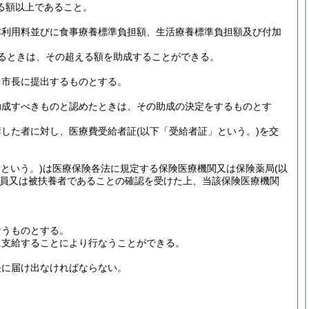
る額以上であること。
本利用料並びに食事療養標準負担額、生活療養標準負担額及び付加
るときは、その超える額を助成することができる。
を市長に提出するものとする。
助成すべきものと認めたときは、その助成の決定をするものとす
請した者に対し、医療費受給者証
(以下「受給者証」という。)
を交
という。)
は医療保険各法に規定する保険医療機関又は保険薬局
(以
員又は被扶養者であることの確認を受けた上、当該保険医療機関
なうものとする。
に支給することにより行なうことができる。
長に届け出なければならない。