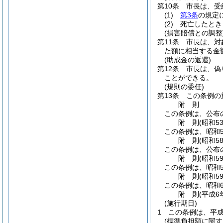
第10条
市長は、受
(1)
第3条
の規定
(2)
死亡したとき
(損害賠償との調整
第11条
市長は、対
た額に相当する金
(助成金の返還)
第12条
市長は、偽
ことができる。
(規則の委任)
第13条
この条例の
附
則
この条例は、公布の
附
則
(昭和5
この条例は、昭和5
附
則
(昭和5
この条例は、公布
附
則
(昭和5
この条例は、昭和5
附
則
(昭和5
この条例は、昭和6
附
則
(平成6
(施行期日)
1
この条例は、平成
(標準負担額に関す