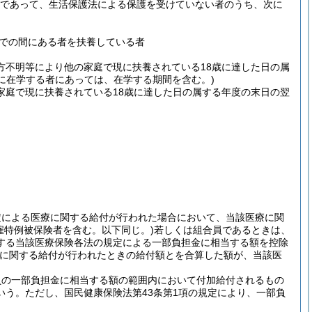
子であって、生活保護法による保護を受けていない者のうち、次に
までの間にある者を扶養している者
方不明等により他の家庭で現に扶養されている18歳に達した日の属
に在学する者にあっては、在学する期間を含む。)
家庭で現に扶養されている18歳に達した日の属する年度の末日の翌
定による医療に関する給付が行われた場合において、当該医療に関
雇特例被保険者を含む。以下同じ。)
若しくは組合員であるときは、
する当該医療保険各法の規定による一部負担金に相当する額を控除
に関する給付が行われたときの給付額とを合算した額が、当該医
員の一部負担金に相当する額の範囲内において付加給付されるもの
いう。
ただし、国民健康保険法第43条第1項の規定により、一部負