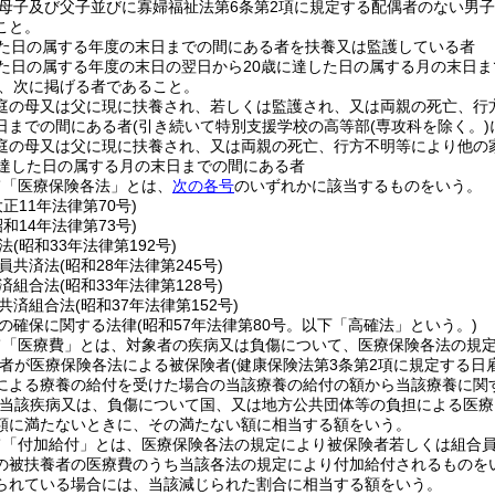
母子及び父子並びに寡婦福祉法第6条第2項に規定する配偶者のない男
こと。
した日の属する年度の末日までの間にある者を扶養又は監護している者
した日の属する年度の末日の翌日から20歳に達した日の属する月の末日
、次に掲げる者であること。
庭の母又は父に現に扶養され、若しくは監護され、又は両親の死亡、行
日までの間にある者
(引き続いて特別支援学校の高等部
(専攻科を除く。)
庭の母又は父に現に扶養され、又は両親の死亡、行方不明等により他の
に達した日の属する月の末日までの間にある者
て「医療保険各法」とは、
次の各号
のいずれかに該当するものをいう。
大正11年法律第70号)
昭和14年法律第73号)
法
(昭和33年法律第192号)
員共済法
(昭和28年法律第245号)
済組合法
(昭和33年法律第128号)
共済組合法
(昭和37年法律第152号)
の確保に関する法律
(昭和57年法律第80号。以下「高確法」という。)
て「医療費」とは、対象者の疾病又は負傷について、医療保険各法の規
の者が医療保険各法による被保険者
(健康保険法第3条第2項に規定する日
による療養の給付を受けた場合の当該療養の給付の額から当該療養に関
当該疾病又は、負傷について国、又は地方公共団体等の負担による医療
額に満たないときに、その満たない額に相当する額をいう。
て「付加給付」とは、医療保険各法の規定により被保険者若しくは組合
の被扶養者の医療費のうち当該各法の規定により付加給付されるものを
られている場合には、当該減じられた割合に相当する額をいう。