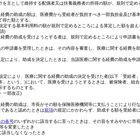
計を主として維持する配偶者又は扶養義務者の所得の額が、規則で定め
る経費の助成の額は、医療費から受給者が負担すべき一部負担金及び基
て得た額とする。
規定する基本利用料の額が規則で定めるところによる算定した額を超え
請)
る経費の助成を受けようとする者は、規則で定めるところにより申請書
条
の申請書を受理したときは、その内容を審査し、医療に関する経費を
規定により、助成を決定したときは、当該医療に関する経費の助成を申
。
規定により、医療に関する経費の助成の決定を受けた者
(以下「受給者」
等」という。)
において、医療を受けようとするときは、被保険者、組合
示するものとする。
4・一部改正)
る経費の助成は、市長がその額を保険医療機関等に支払うことにより行
要であると認めたときは
前項
の規定にかかわらず、助成する額を受給者
次の各号
のいずれかに該当するに至ったときは、その旨をすみやかに市
等を変更したとき
に該当しなくなったとき