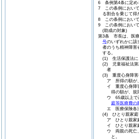
6
条例第4条に定
7
この条例において
る割合を乗じて得
8
この条例において
9
この条例において
(助成の対象)
第3条
市長は、医
号
のいずれかに該
者のうち精神障害
する。
(1)
生活保護法に
(2)
児童福祉法第
者
(3)
重度心身障害
ア
所得の額が
イ
重度心身障
得の額が、規
ウ
65歳以上
庭等医療費の
エ
医療保険各
(4)
ひとり親家庭
ア
ひとり親家
イ
ひとり親家
ウ
両親の死亡
と。