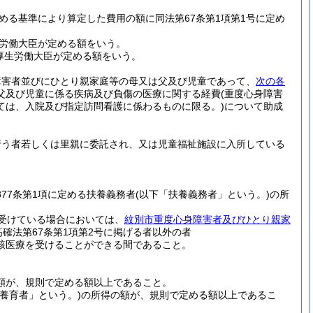
める基準により算定した費用の額に同法第67条第1項第1号に定め
生労働大臣が定める額をいう。
厚生労働大臣が定める額をいう。
障害者並びにひとり親家庭等の母又は父及び児童であって、
次の各
父及び児童に係る疾病及び負傷の医療に関する経費
(重度心身障害
ては、入院及び指定訪問看護に係わるものに限る。)
について助成
行う者若しくは里親に委託され、又は児童福祉施設に入所している
877条第1項に定める扶養義務者
(以下「扶養義務者」という。)
の所
受けている場合においては、
紋別市重度心身障害者及びひとり親家
高確法第67条第1項第2号に掲げる者以外の者
該医療を受けることができる間であること。
額が、規則で定める額以上であること。
「養育者」という。)
の所得の額が、規則で定める額以上であるこ