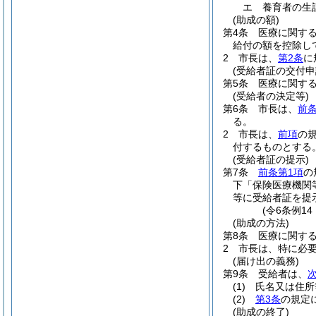
エ
養育者の生
(助成の額)
第4条
医療に関す
給付の額を控除し
2
市長は、
第2条
に
(受給者証の交付申
第5条
医療に関す
(受給者の決定等)
第6条
市長は、
前
る。
2
市長は、
前項
の
付するものとする
(受給者証の提示)
第7条
前条第1項
の
下「保険医療機関
等に受給者証を提
(令6条例1
(助成の方法)
第8条
医療に関す
2
市長は、特に必
(届け出の義務)
第9条
受給者は、
(1)
氏名又は住所
(2)
第3条
の規定
(助成の終了)