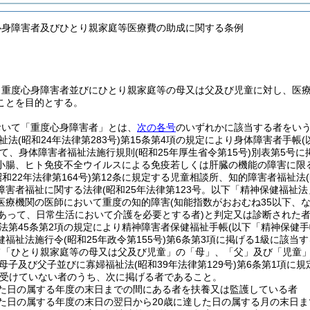
心身障害者及びひとり親家庭等医療費の助成に関する条例
、重度心身障害者並びにひとり親家庭等の母又は父及び児童に対し、医
ことを目的とする。
おいて「重度心身障害者」とは、
次の各号
のいずれかに該当する者をい
祉法
(昭和24年法律第283号)
第15条第4項の規定により身体障害者手帳
て、身体障害者福祉法施行規則
(昭和25年厚生省令第15号)
別表第5号に
小腸、ヒト免疫不全ウイルスによる免疫若しくは肝臓の機能の障害に限る
昭和22年法律第164号)
第12条に規定する児童相談所、知的障害者福祉法
障害者福祉に関する法律
(昭和25年法律第123号。以下「精神保健福祉法
医療機関の医師において重度の知的障害
(知能指数がおおむね35以下
であって、日常生活において介護を必要とする者)
と判定又は診断された
法第45条第2項の規定により精神障害者保健福祉手帳
(以下「精神保健手
健福祉法施行令
(昭和25年政令第155号)
第6条第3項に掲げる1級に該当す
て「ひとり親家庭等の母又は父及び児童」の「母」、「父」及び「児童
母子及び父子並びに寡婦福祉法
(昭和39年法律第129号)
第6条第1項に
受けていない者のうち、次に掲げる者であること。
した日の属する年度の末日までの間にある者を扶養又は監護している者
した日の属する年度の末日の翌日から20歳に達した日の属する月の末日