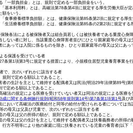
める「一部負担金」とは、規則で定める一部負担金をいう。
「基本利用料」とは、高確法第78条第4項に規定する厚生労働大臣が定
た額をいう。
「食事療養標準負担額」とは、健康保険法第85条第2項に規定する厚
「生活療養標準負担額」とは、健康保険法第85条の2第2項に規定する
療保険各法による被保険者又は組合員若しくは被扶養者である重度心身
当しない者に対し、当該重度心身障害者並びにひとり親家庭等の母又は
者にあっては入院に係るものを除き、ひとり親家庭等の母又は父にあっ
よる保護を受けている者
27条第1項第3号に規定する措置により、小規模住居型児童養育事業を
者で、次のいずれかに該当する者
、規則で定める額以上であること。
害者の生計を主として維持する配偶者又は民法
(明治29年法律第89号)
第
則で定める額以上であること。
で高確法の規定による医療を受けていない者又は同法の規定による医療を
助成に関する条例施行規則
(昭和58年規則第14号)
第7条第1項第1号
及び
法において高確法の医療給付と同等の給付が受けられる者については当
等の母又は父及び児童で、次のいずれかに該当する者
庭の母又は父の所得の額が、規則で定める額以上であること。
庭の母又は父の生計を主として維持する配偶者又は扶養義務者の所得の
、行方不明等により他の家庭に現に扶養されている児童の養育者
(以下