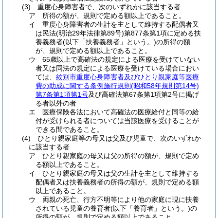
(3)
重度心身障害者で、次のいずれかに該当する者
ア
所得の額が、規則で定める額以上であること。
イ
重度心身障害者の生計を主として維持する配偶者又
は民法
(明治29年法律第89号)
第877条第1項に定める扶
養義務者
(以下「扶養義務者」という。)
の所得の額
が、規則で定める額以上であること。
ウ
65歳以上で高確法の規定による医療を受けていない
者又は同法の規定による医療を受けている場合におい
ては、
紋別市重度心身障害者及びひとり親家庭等医療
費の助成に関する条例施行規則
(昭和58年規則第14号)
第7条第1項第1号
及び高確法第67条第1項第2号に掲げ
る者以外の者
エ
医療保険各法において高確法の医療給付と同等の給
付が受けられる者については当該医療を受けることが
できる間であること。
(4)
ひとり親家庭等の母又は父及び児童で、次のいずれか
に該当する者
ア
ひとり親家庭の母又は父の所得の額が、規則で定め
る額以上であること。
イ
ひとり親家庭の母又は父の生計を主として維持する
配偶者又は扶養義務者の所得の額が、規則で定める額
以上であること。
ウ
両親の死亡、行方不明等により他の家庭に現に扶養
されている児童の養育者
(以下「養育者」という。)
の
所得の額が、規則で定める額以上であること。