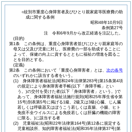
○紋別市重度心身障害者及びひとり親家庭等医療費の助
成に関する条例
昭和48年10月9日
条例第27号
注 令和6年9月から改正経過を注記した。
(目的)
第1条
この条例は、重度心身障害者並びにひとり親家庭等の
母又は父及び児童に対し、医療費の一部を助成することに
よって、保健の向上に資するとともに福祉の増進を図るこ
とを目的とする。
(定義)
第2条
この条例において「重度心身障害者」とは、
次の各号
のいずれかに該当する者をいう。
(1)
身体障害者福祉法
(昭和24年法律第283号)
第15条第4項
の規定により身体障害者手帳
(以下「身障手帳」とい
う。)
の交付を受けた者
(以下「身体障害者」という。)
で
あって、身体障害者福祉法施行規則
(昭和25年厚生省令第
15号)
別表第5号に掲げる1級、2級又は3級
(心臓、じん臓
若しくは呼吸器又はぼうこう若しくは直腸、小腸、ヒト
免疫不全ウイルスによる免疫若しくは肝臓の機能の障害
に限る。)
に該当する者
(2)
児童福祉法
(昭和22年法律第164号)
第12条に規定する
児童相談所、知的障害者福祉法
(昭和35年法律第37号)
第