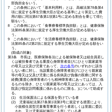
部負担金をいう。
7
この条例において「基本利用料」とは、高確法第78条第4
項に規定する厚生労働大臣が定める基準により算定した費
用の額に同法第67条第1項第1号に定める割合を乗じて得た
額をいう。
8
この条例において「食事療養標準負担額」とは、健康保険
法第85条第2項に規定する厚生労働大臣が定める額をい
う。
9
この条例において「生活療養標準負担額」とは、健康保険
法第85条の2第2項に規定する厚生労働大臣が定める額をい
う。
(助成の対象)
第3条
市長は、医療保険各法による被保険者又は組合員若し
くは被扶養者である重度心身障害者並びにひとり親家庭等
の母又は父及び児童であって、
次の各号
のいずれかに該当
しない者に対し、当該重度心身障害者並びにひとり親家庭
等の母又は父及び児童に係る疾病及び負傷の医療に関する
経費
(重度心身障害者のうち精神障害者にあっては入院に係
るものを除き、ひとり親家庭等の母又は父にあっては、入
院及び指定訪問看護に係わるものに限る。)
について助成す
る。
(1)
生活保護法による保護を受けている者
(2)
児童福祉法第27条第1項第3号に規定する措置により、
小規模住居型児童養育事業を行う者若しくは里親に委託
され、又は児童福祉施設に入所している者