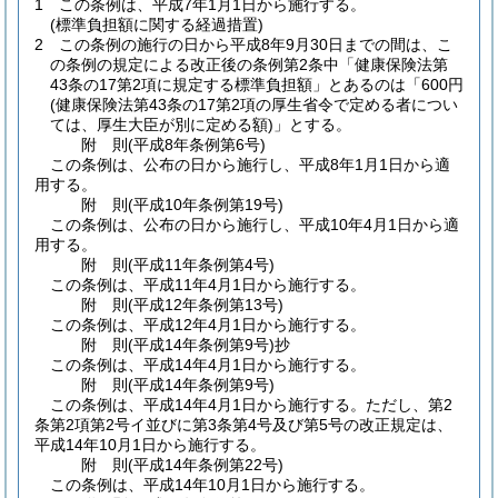
1
この条例は、平成7年1月1日から施行する。
(標準負担額に関する経過措置)
2
この条例の施行の日から平成8年9月30日までの間は、こ
の条例の規定による改正後の条例第2条中「健康保険法第
43条の17第2項に規定する標準負担額」とあるのは「600円
(健康保険法第43条の17第2項の厚生省令で定める者につい
ては、厚生大臣が別に定める額)
」とする。
附
則
(平成8年
条例第6号)
この条例は、公布の日から施行し、平成8年1月1日から適
用する。
附
則
(平成10年
条例第19号)
この条例は、公布の日から施行し、平成10年4月1日から適
用する。
附
則
(平成11年
条例第4号)
この条例は、平成11年4月1日から施行する。
附
則
(平成12年
条例第13号)
この条例は、平成12年4月1日から施行する。
附
則
(平成14年
条例第9号)
抄
この条例は、平成14年4月1日から施行する。
附
則
(平成14年
条例第9号)
この条例は、平成14年4月1日から施行する。
ただし、第2
条第2項第2号イ並びに第3条第4号及び第5号の改正規定は、
平成14年10月1日から施行する。
附
則
(平成14年
条例第22号)
この条例は、平成14年10月1日から施行する。