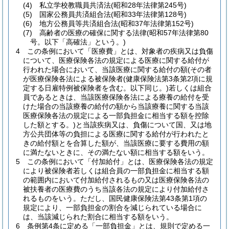
(4)
私立学校教職員共済法
(昭和28年法律第245号)
(5)
国家公務員共済組合法
(昭和33年法律第128号)
(6)
地方公務員等共済組合法
(昭和37年法律第152号)
(7)
高齢者の医療の確保に関する法律
(昭和57年法律第80
号。以下「高確法」という。)
4
この条例において「医療費」とは、対象者の疾病又は負傷
について、医療保険各法の規定による医療に関する給付が
行われた場合において、当該医療に関する給付の額
(その者
が医療保険各法による被保険者
(健康保険法第3条第2項に規
定する日雇特例被保険者を含む。以下同じ。)
若しくは組合
員であるときは、当該医療保険各法による療養の給付を受
けた場合の当該療養の給付の額から当該療養に関する当該
医療保険各法の規定による一部負担金に相当する額を控除
した額とする。)
と当該疾病又は、負傷について国、又は地
方公共団体等の負担による医療に関する給付が行われたと
きの給付額とを合算した額が、当該医療に要する費用の額
に満たないときに、その満たない額に相当する額をいう。
5
この条例において「付加給付」とは、医療保険各法の規定
により被保険者若しくは組合員の一部負担金に相当する額
の範囲内において付加給付されるもの又は医療保険各法の
被扶養者の医療費のうち当該各法の規定により付加給付さ
れるものをいう。
ただし、国民健康保険法第43条第1項の
規定により、一部負担金の割合を減じられている場合に
は、当該減じられた割合に相当する額をいう。
6
条例第4条に定める「一部負担金」とは、規則で定める一