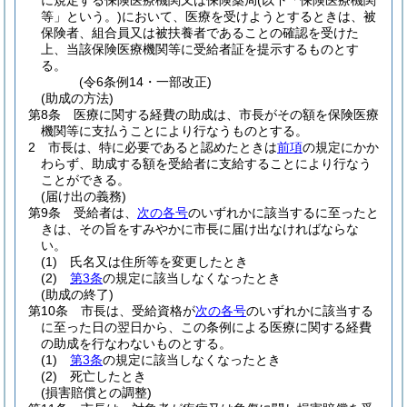
に規定する保険医療機関又は保険薬局
(以下「保険医療機関
等」という。)
において、医療を受けようとするときは、被
保険者、組合員又は被扶養者であることの確認を受けた
上、当該保険医療機関等に受給者証を提示するものとす
る。
(令6条例14・一部改正)
(助成の方法)
第8条
医療に関する経費の助成は、市長がその額を保険医療
機関等に支払うことにより行なうものとする。
2
市長は、特に必要であると認めたときは
前項
の規定にかか
わらず、助成する額を受給者に支給することにより行なう
ことができる。
(届け出の義務)
第9条
受給者は、
次の各号
のいずれかに該当するに至ったと
きは、その旨をすみやかに市長に届け出なければならな
い。
(1)
氏名又は住所等を変更したとき
(2)
第3条
の規定に該当しなくなったとき
(助成の終了)
第10条
市長は、受給資格が
次の各号
のいずれかに該当する
に至った日の翌日から、この条例による医療に関する経費
の助成を行なわないものとする。
(1)
第3条
の規定に該当しなくなったとき
(2)
死亡したとき
(損害賠償との調整)