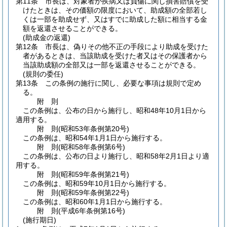
第11条
市長は、対象者が疾病又は負傷に関し損害賠償を受
けたときは、その価額の限度において、助成額の全部若し
くは一部を助成せず、又はすでに助成した額に相当する金
額を返還させることができる。
(助成金の返還)
第12条
市長は、偽りその他不正の手段により助成を受けた
者があるときは、当該助成を受けた者又はその保護者から
当該助成額の全部又は一部を返還させることができる。
(規則の委任)
第13条
この条例の施行に関し、必要な事項は規則で定め
る。
附
則
この条例は、公布の日から施行し、昭和48年10月1日から
適用する。
附
則
(昭和53年
条例第20号)
この条例は、昭和54年1月1日から施行する。
附
則
(昭和58年
条例第6号)
この条例は、公布の日より施行し、昭和58年2月1日より適
用する。
附
則
(昭和59年
条例第21号)
この条例は、昭和59年10月1日から施行する。
附
則
(昭和59年
条例第22号)
この条例は、昭和60年1月1日から施行する。
附
則
(平成6年
条例第16号)
(施行期日)