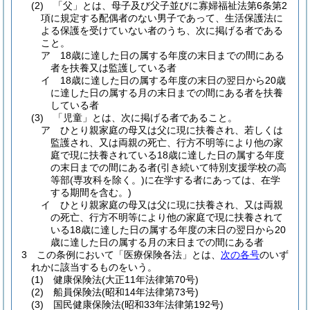
(2)
「父」とは、母子及び父子並びに寡婦福祉法第6条第2
項に規定する配偶者のない男子であって、生活保護法に
よる保護を受けていない者のうち、次に掲げる者である
こと。
ア
18歳に達した日の属する年度の末日までの間にある
者を扶養又は監護している者
イ
18歳に達した日の属する年度の末日の翌日から20歳
に達した日の属する月の末日までの間にある者を扶養
している者
(3)
「児童」とは、次に掲げる者であること。
ア
ひとり親家庭の母又は父に現に扶養され、若しくは
監護され、又は両親の死亡、行方不明等により他の家
庭で現に扶養されている18歳に達した日の属する年度
の末日までの間にある者
(引き続いて特別支援学校の高
等部
(専攻科を除く。)
に在学する者にあっては、在学
する期間を含む。)
イ
ひとり親家庭の母又は父に現に扶養され、又は両親
の死亡、行方不明等により他の家庭で現に扶養されて
いる18歳に達した日の属する年度の末日の翌日から20
歳に達した日の属する月の末日までの間にある者
3
この条例において「医療保険各法」とは、
次の各号
のいず
れかに該当するものをいう。
(1)
健康保険法
(大正11年法律第70号)
(2)
船員保険法
(昭和14年法律第73号)
(3)
国民健康保険法
(昭和33年法律第192号)