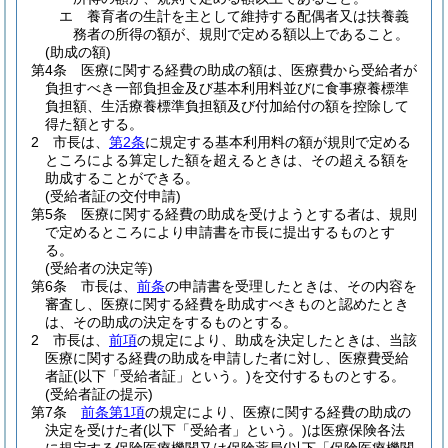
エ
養育者の生計を主として維持する配偶者又は扶養義
務者の所得の額が、規則で定める額以上であること。
(助成の額)
第4条
医療に関する経費の助成の額は、医療費から受給者が
負担すべき一部負担金及び基本利用料並びに食事療養標準
負担額、生活療養標準負担額及び付加給付の額を控除して
得た額とする。
2
市長は、
第2条
に規定する基本利用料の額が規則で定める
ところによる算定した額を超えるときは、その超える額を
助成することができる。
(受給者証の交付申請)
第5条
医療に関する経費の助成を受けようとする者は、規則
で定めるところにより申請書を市長に提出するものとす
る。
(受給者の決定等)
第6条
市長は、
前条
の申請書を受理したときは、その内容を
審査し、医療に関する経費を助成すべきものと認めたとき
は、その助成の決定をするものとする。
2
市長は、
前項
の規定により、助成を決定したときは、当該
医療に関する経費の助成を申請した者に対し、医療費受給
者証
(以下「受給者証」という。)
を交付するものとする。
(受給者証の提示)
第7条
前条第1項
の規定により、医療に関する経費の助成の
決定を受けた者
(以下「受給者」という。)
は医療保険各法