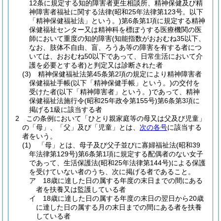
12条に規定する知的障害者更生相談所、精神保健及び精
神障害者福祉に関する法律
(昭和25年法律第123号。以下
「精神保健福祉法」という。)
第6条第1項に規定する精神
保健福祉センター又は精神科を標ぼうする医療機関の医
師において重度の知的障害
(知能指数がおおむね35以下、
なお、肢体不自由、盲、ろうあ等の障害を有する者につ
いては、おおむね50以下であって、日常生活において介
護を必要とする者)
と判定又は診断された者
(3)
精神保健福祉法第45条第2項の規定により精神障害者
保健福祉手帳
(以下「精神保健手帳」という。)
の交付を
受けた者
(以下「精神障害者」という。)
であって、精神
保健福祉法施行令
(昭和25年政令第155号)
第6条第3項に
掲げる1級に該当する者
2
この条例において「ひとり親家庭等の母又は父及び児童」
の「母」、「父」及び「児童」とは、
次の各号
に該当する
者をいう。
(1)
「母」とは、母子及び父子並びに寡婦福祉法
(昭和39
年法律第129号)
第6条第1項に規定する配偶者のない女子
であって、生活保護法
(昭和25年法律第144号)
による保護
を受けていない者のうち、次に掲げる者であること。
ア
18歳に達した日の属する年度の末日までの間にある
者を扶養又は監護している者
イ
18歳に達した日の属する年度の末日の翌日から20歳
に達した日の属する月の末日までの間にある者を扶養
している者