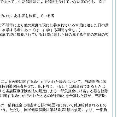
子であって、生活保護法による保護を受けていない者のうち、次に
までの間にある者を扶養している者
方不明等により他の家庭で現に扶養されている18歳に達した日の属
に在学する者にあっては、在学する期間を含む。)
家庭で現に扶養されている18歳に達した日の属する年度の末日の翌
定による医療に関する給付が行われた場合において、当該医療に関
雇特例被保険者を含む。以下同じ。)
若しくは組合員であるときは、
する当該医療保険各法の規定による一部負担金に相当する額を控除
に関する給付が行われたときの給付額とを合算した額が、当該医
員の一部負担金に相当する額の範囲内において付加給付されるもの
いう。
ただし、国民健康保険法第43条第1項の規定により、一部負