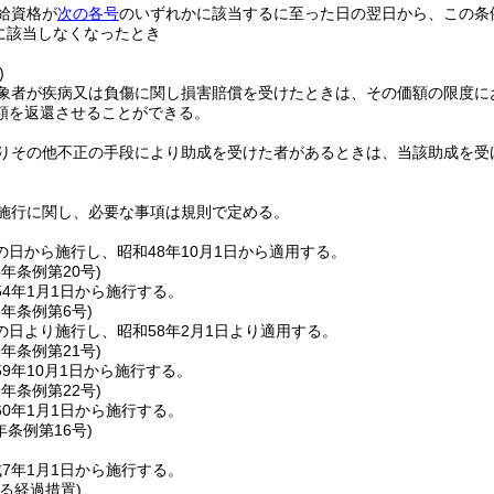
給資格が
次の各号
のいずれかに該当するに至った日の翌日から、この条
に該当しなくなったとき
)
象者が疾病又は負傷に関し損害賠償を受けたときは、その価額の限度に
額を返還させることができる。
りその他不正の手段により助成を受けた者があるときは、当該助成を受
施行に関し、必要な事項は規則で定める。
日から施行し、昭和48年10月1日から適用する。
3年
条例第20号)
4年1月1日から施行する。
8年
条例第6号)
の日より施行し、昭和58年2月1日より適用する。
9年
条例第21号)
9年10月1日から施行する。
9年
条例第22号)
0年1月1日から施行する。
年
条例第16号)
7年1月1日から施行する。
る経過措置)