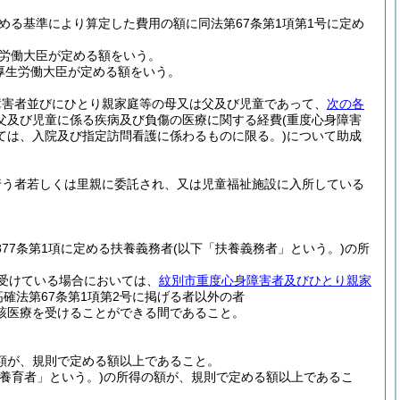
める基準により算定した費用の額に同法第67条第1項第1号に定め
生労働大臣が定める額をいう。
厚生労働大臣が定める額をいう。
障害者並びにひとり親家庭等の母又は父及び児童であって、
次の各
父及び児童に係る疾病及び負傷の医療に関する経費
(重度心身障害
ては、入院及び指定訪問看護に係わるものに限る。)
について助成
行う者若しくは里親に委託され、又は児童福祉施設に入所している
877条第1項に定める扶養義務者
(以下「扶養義務者」という。)
の所
受けている場合においては、
紋別市重度心身障害者及びひとり親家
高確法第67条第1項第2号に掲げる者以外の者
該医療を受けることができる間であること。
額が、規則で定める額以上であること。
「養育者」という。)
の所得の額が、規則で定める額以上であるこ