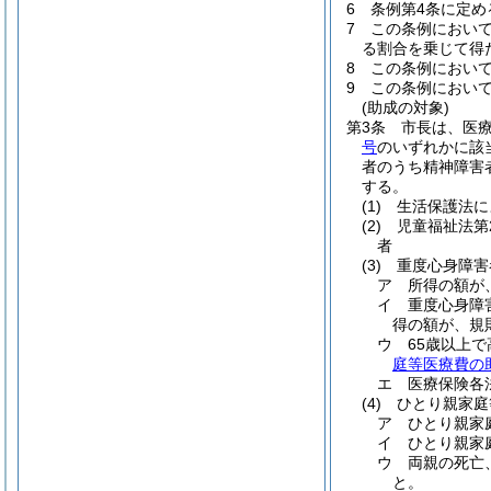
6
条例第4条に定
7
この条例において
る割合を乗じて得
8
この条例において
9
この条例において
(助成の対象)
第3条
市長は、医
号
のいずれかに該
者のうち精神障害
する。
(1)
生活保護法に
(2)
児童福祉法第
者
(3)
重度心身障害
ア
所得の額が
イ
重度心身障
得の額が、規
ウ
65歳以上
庭等医療費の
エ
医療保険各
(4)
ひとり親家庭
ア
ひとり親家
イ
ひとり親家
ウ
両親の死亡
と。