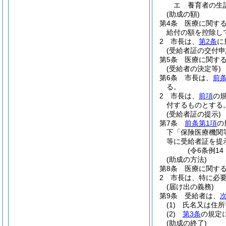
エ
養育者の生
(助成の額)
第4条
医療に関す
給付の額を控除し
2
市長は、
第2条
に
(受給者証の交付申
第5条
医療に関す
(受給者の決定等)
第6条
市長は、
前
る。
2
市長は、
前項
の
付するものとする
(受給者証の提示)
第7条
前条第1項
の
下「保険医療機関
等に受給者証を提
(令6条例1
(助成の方法)
第8条
医療に関す
2
市長は、特に必
(届け出の義務)
第9条
受給者は、
(1)
氏名又は住所
(2)
第3条
の規定
(助成の終了)