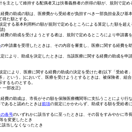
計を主として維持する配偶者又は扶養義務者の所得の額が、規則で定め
る経費の助成の額は、医療費から受給者が負担すべき一部負担金及び基
て得た額とする。
規定する基本利用料の額が規則で定めるところによる算定した額を超え
請)
る経費の助成を受けようとする者は、規則で定めるところにより申請書
条
の申請書を受理したときは、その内容を審査し、医療に関する経費を
規定により、助成を決定したときは、当該医療に関する経費の助成を申
。
規定により、医療に関する経費の助成の決定を受けた者
(以下「受給者」
等」という。)
において、医療を受けようとするときは、被保険者、組合
示するものとする。
4・一部改正)
る経費の助成は、市長がその額を保険医療機関等に支払うことにより行
要であると認めたときは
前項
の規定にかかわらず、助成する額を受給者
次の各号
のいずれかに該当するに至ったときは、その旨をすみやかに市
等を変更したとき
に該当しなくなったとき