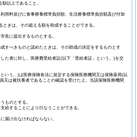
る額以上であること。
本利用料並びに食事療養標準負担額、生活療養標準負担額及び付加
るときは、その超える額を助成することができる。
を市長に提出するものとする。
助成すべきものと認めたときは、その助成の決定をするものとす
請した者に対し、医療費受給者証
(以下「受給者証」という。)
を交
という。)
は医療保険各法に規定する保険医療機関又は保険薬局
(以
員又は被扶養者であることの確認を受けた上、当該保険医療機関
なうものとする。
に支給することにより行なうことができる。
長に届け出なければならない。