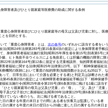
心身障害者及びひとり親家庭等医療費の助成に関する条例
、重度心身障害者並びにひとり親家庭等の母又は父及び児童に対し、医
ことを目的とする。
おいて「重度心身障害者」とは、
次の各号
のいずれかに該当する者をい
祉法
(昭和24年法律第283号)
第15条第4項の規定により身体障害者手帳
て、身体障害者福祉法施行規則
(昭和25年厚生省令第15号)
別表第5号に
小腸、ヒト免疫不全ウイルスによる免疫若しくは肝臓の機能の障害に限る
昭和22年法律第164号)
第12条に規定する児童相談所、知的障害者福祉法
障害者福祉に関する法律
(昭和25年法律第123号。以下「精神保健福祉法
医療機関の医師において重度の知的障害
(知能指数がおおむね35以下
であって、日常生活において介護を必要とする者)
と判定又は診断された
法第45条第2項の規定により精神障害者保健福祉手帳
(以下「精神保健手
健福祉法施行令
(昭和25年政令第155号)
第6条第3項に掲げる1級に該当す
て「ひとり親家庭等の母又は父及び児童」の「母」、「父」及び「児童
母子及び父子並びに寡婦福祉法
(昭和39年法律第129号)
第6条第1項に
受けていない者のうち、次に掲げる者であること。
した日の属する年度の末日までの間にある者を扶養又は監護している者
した日の属する年度の末日の翌日から20歳に達した日の属する月の末日