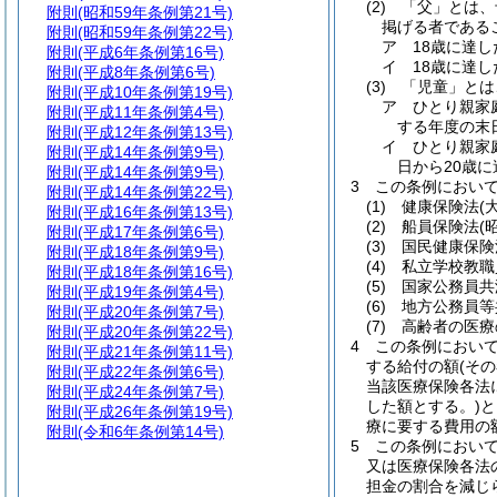
(2)
「父」とは、
附則
(昭和59年条例第21号)
掲げる者である
附則
(昭和59年条例第22号)
ア
18歳に達
附則
(平成6年条例第16号)
イ
18歳に達
附則
(平成8年条例第6号)
(3)
「児童」とは
附則
(平成10年条例第19号)
ア
ひとり親家
附則
(平成11年条例第4号)
する年度の末
附則
(平成12年条例第13号)
イ
ひとり親家
附則
(平成14年条例第9号)
日から20歳
附則
(平成14年条例第9号)
3
この条例におい
附則
(平成14年条例第22号)
(1)
健康保険法
(
附則
(平成16年条例第13号)
(2)
船員保険法
(
附則
(平成17年条例第6号)
(3)
国民健康保険
附則
(平成18年条例第9号)
(4)
私立学校教職
附則
(平成18年条例第16号)
(5)
国家公務員共
附則
(平成19年条例第4号)
(6)
地方公務員等
附則
(平成20年条例第7号)
(7)
高齢者の医療
附則
(平成20年条例第22号)
4
この条例におい
附則
(平成21年条例第11号)
する給付の額
(そ
附則
(平成22年条例第6号)
当該医療保険各法
附則
(平成24年条例第7号)
した額とする。)
と
附則
(平成26年条例第19号)
療に要する費用の
附則
(令和6年条例第14号)
5
この条例におい
又は医療保険各法
担金の割合を減じ