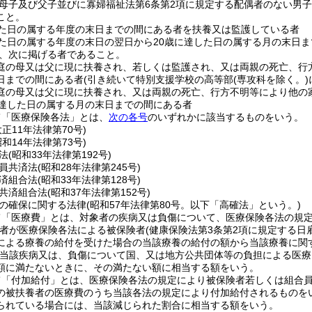
母子及び父子並びに寡婦福祉法第6条第2項に規定する配偶者のない男
こと。
した日の属する年度の末日までの間にある者を扶養又は監護している者
した日の属する年度の末日の翌日から20歳に達した日の属する月の末日
、次に掲げる者であること。
庭の母又は父に現に扶養され、若しくは監護され、又は両親の死亡、行
日までの間にある者
(引き続いて特別支援学校の高等部
(専攻科を除く。)
庭の母又は父に現に扶養され、又は両親の死亡、行方不明等により他の
に達した日の属する月の末日までの間にある者
て「医療保険各法」とは、
次の各号
のいずれかに該当するものをいう。
大正11年法律第70号)
昭和14年法律第73号)
法
(昭和33年法律第192号)
員共済法
(昭和28年法律第245号)
済組合法
(昭和33年法律第128号)
共済組合法
(昭和37年法律第152号)
の確保に関する法律
(昭和57年法律第80号。以下「高確法」という。)
て「医療費」とは、対象者の疾病又は負傷について、医療保険各法の規
の者が医療保険各法による被保険者
(健康保険法第3条第2項に規定する日
による療養の給付を受けた場合の当該療養の給付の額から当該療養に関
当該疾病又は、負傷について国、又は地方公共団体等の負担による医療
額に満たないときに、その満たない額に相当する額をいう。
て「付加給付」とは、医療保険各法の規定により被保険者若しくは組合
の被扶養者の医療費のうち当該各法の規定により付加給付されるものを
られている場合には、当該減じられた割合に相当する額をいう。