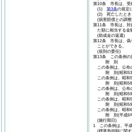
第10条
市長は、受
(1)
第3条
の規定
(2)
死亡したとき
(損害賠償との調整
第11条
市長は、対
た額に相当する金
(助成金の返還)
第12条
市長は、偽
ことができる。
(規則の委任)
第13条
この条例の
附
則
この条例は、公布の
附
則
(昭和5
この条例は、昭和5
附
則
(昭和5
この条例は、公布
附
則
(昭和5
この条例は、昭和5
附
則
(昭和5
この条例は、昭和6
附
則
(平成6
(施行期日)
1
この条例は、平成
(標準負担額に関す