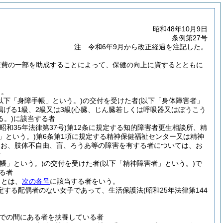
昭和48年10月9日
条例第27号
注 令和6年9月から改正経過を注記した。
療費の一部を助成することによって、保健の向上に資するとともに
う。
(以下「身障手帳」という。)
の交付を受けた者
(以下「身体障害者」
掲げる1級、2級又は3級
(心臓、じん臓若しくは呼吸器又はぼうこう
。)
に該当する者
(昭和35年法律第37号)
第12条に規定する知的障害者更生相談所、精
」という。)
第6条第1項に規定する精神保健福祉センター又は精神
、なお、肢体不自由、盲、ろうあ等の障害を有する者については、お
者
帳」という。)
の交付を受けた者
(以下「精神障害者」という。)
で
る者
」とは、
次の各号
に該当する者をいう。
規定する配偶者のない女子であって、生活保護法
(昭和25年法律第144
までの間にある者を扶養している者