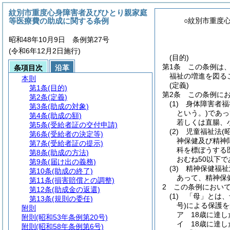
紋別市重度心身障害者及びひとり親家庭
等医療費の助成に関する条例
○紋別市重度
昭和48年10月9日 条例第27号
(令和6年12月2日施行)
(目的)
第1条
この条例は
条項目次
沿革
福祉の増進を図る
本則
(定義)
第1条
(目的)
第2条
この条例に
第2条
(定義)
(1)
身体障害者福
第3条
(助成の対象)
という。)
であっ
第4条
(助成の額)
若しくは直腸、
第5条
(受給者証の交付申請)
(2)
児童福祉法
(
第6条
(受給者の決定等)
神保健及び精神
第7条
(受給者証の提示)
科を標ぼうする
第8条
(助成の方法)
おむね50以下
第9条
(届け出の義務)
(3)
精神保健福祉
第10条
(助成の終了)
あって、精神保
第11条
(損害賠償との調整)
2
この条例におい
第12条
(助成金の返還)
(1)
「母」とは、
第13条
(規則の委任)
号)
による保護を
附則
ア
18歳に達
附則
(昭和53年条例第20号)
イ
18歳に達
附則
(昭和58年条例第6号)