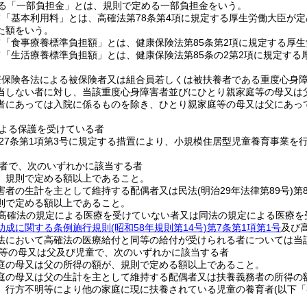
める「一部負担金」とは、規則で定める一部負担金をいう。
「基本利用料」とは、高確法第78条第4項に規定する厚生労働大臣が定
た額をいう。
「食事療養標準負担額」とは、健康保険法第85条第2項に規定する厚
「生活療養標準負担額」とは、健康保険法第85条の2第2項に規定する
療保険各法による被保険者又は組合員若しくは被扶養者である重度心身
当しない者に対し、当該重度心身障害者並びにひとり親家庭等の母又は
者にあっては入院に係るものを除き、ひとり親家庭等の母又は父にあっ
よる保護を受けている者
27条第1項第3号に規定する措置により、小規模住居型児童養育事業を
者で、次のいずれかに該当する者
、規則で定める額以上であること。
害者の生計を主として維持する配偶者又は民法
(明治29年法律第89号)
第
則で定める額以上であること。
で高確法の規定による医療を受けていない者又は同法の規定による医療を
助成に関する条例施行規則
(昭和58年規則第14号)
第7条第1項第1号
及び
法において高確法の医療給付と同等の給付が受けられる者については当
等の母又は父及び児童で、次のいずれかに該当する者
庭の母又は父の所得の額が、規則で定める額以上であること。
庭の母又は父の生計を主として維持する配偶者又は扶養義務者の所得の
、行方不明等により他の家庭に現に扶養されている児童の養育者
(以下