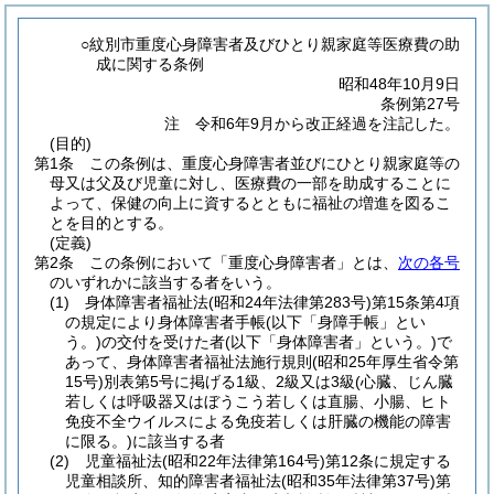
○紋別市重度心身障害者及びひとり親家庭等医療費の助
成に関する条例
昭和48年10月9日
条例第27号
注 令和6年9月から改正経過を注記した。
(目的)
第1条
この条例は、重度心身障害者並びにひとり親家庭等の
母又は父及び児童に対し、医療費の一部を助成することに
よって、保健の向上に資するとともに福祉の増進を図るこ
とを目的とする。
(定義)
第2条
この条例において「重度心身障害者」とは、
次の各号
のいずれかに該当する者をいう。
(1)
身体障害者福祉法
(昭和24年法律第283号)
第15条第4項
の規定により身体障害者手帳
(以下「身障手帳」とい
う。)
の交付を受けた者
(以下「身体障害者」という。)
で
あって、身体障害者福祉法施行規則
(昭和25年厚生省令第
15号)
別表第5号に掲げる1級、2級又は3級
(心臓、じん臓
若しくは呼吸器又はぼうこう若しくは直腸、小腸、ヒト
免疫不全ウイルスによる免疫若しくは肝臓の機能の障害
に限る。)
に該当する者
(2)
児童福祉法
(昭和22年法律第164号)
第12条に規定する
児童相談所、知的障害者福祉法
(昭和35年法律第37号)
第