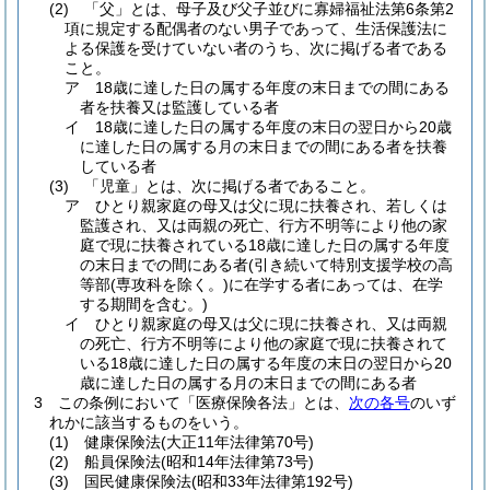
(2)
「父」とは、母子及び父子並びに寡婦福祉法第6条第2
項に規定する配偶者のない男子であって、生活保護法に
よる保護を受けていない者のうち、次に掲げる者である
こと。
ア
18歳に達した日の属する年度の末日までの間にある
者を扶養又は監護している者
イ
18歳に達した日の属する年度の末日の翌日から20歳
に達した日の属する月の末日までの間にある者を扶養
している者
(3)
「児童」とは、次に掲げる者であること。
ア
ひとり親家庭の母又は父に現に扶養され、若しくは
監護され、又は両親の死亡、行方不明等により他の家
庭で現に扶養されている18歳に達した日の属する年度
の末日までの間にある者
(引き続いて特別支援学校の高
等部
(専攻科を除く。)
に在学する者にあっては、在学
する期間を含む。)
イ
ひとり親家庭の母又は父に現に扶養され、又は両親
の死亡、行方不明等により他の家庭で現に扶養されて
いる18歳に達した日の属する年度の末日の翌日から20
歳に達した日の属する月の末日までの間にある者
3
この条例において「医療保険各法」とは、
次の各号
のいず
れかに該当するものをいう。
(1)
健康保険法
(大正11年法律第70号)
(2)
船員保険法
(昭和14年法律第73号)
(3)
国民健康保険法
(昭和33年法律第192号)