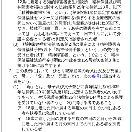
12条に規定する知的障害者更生相談所、精神保健及び精
神障害者福祉に関する法律
(昭和25年法律第123号。以下
「精神保健福祉法」という。)
第6条第1項に規定する精神
保健福祉センター又は精神科を標ぼうする医療機関の医
師において重度の知的障害
(知能指数がおおむね35以下、
なお、肢体不自由、盲、ろうあ等の障害を有する者につ
いては、おおむね50以下であって、日常生活において介
護を必要とする者)
と判定又は診断された者
(3)
精神保健福祉法第45条第2項の規定により精神障害者
保健福祉手帳
(以下「精神保健手帳」という。)
の交付を
受けた者
(以下「精神障害者」という。)
であって、精神
保健福祉法施行令
(昭和25年政令第155号)
第6条第3項に
掲げる1級に該当する者
2
この条例において「ひとり親家庭等の母又は父及び児童」
の「母」、「父」及び「児童」とは、
次の各号
に該当する
者をいう。
(1)
「母」とは、母子及び父子並びに寡婦福祉法
(昭和39
年法律第129号)
第6条第1項に規定する配偶者のない女子
であって、生活保護法
(昭和25年法律第144号)
による保護
を受けていない者のうち、次に掲げる者であること。
ア
18歳に達した日の属する年度の末日までの間にある
者を扶養又は監護している者
イ
18歳に達した日の属する年度の末日の翌日から20歳
に達した日の属する月の末日までの間にある者を扶養
している者