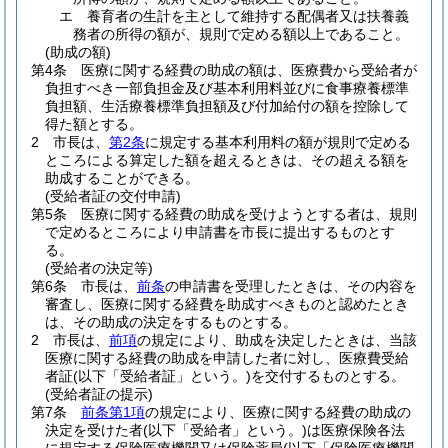
エ
養育者の生計を主として維持する配偶者又は扶養義
務者の所得の額が、規則で定める額以上であること。
(助成の額)
第4条
医療に関する経費の助成の額は、医療費から受給者が
負担すべき一部負担金及び基本利用料並びに食事療養標準
負担額、生活療養標準負担額及び付加給付の額を控除して
得た額とする。
2
市長は、
第2条
に規定する基本利用料の額が規則で定める
ところによる算定した額を超えるときは、その超える額を
助成することができる。
(受給者証の交付申請)
第5条
医療に関する経費の助成を受けようとする者は、規則
で定めるところにより申請書を市長に提出するものとす
る。
(受給者の決定等)
第6条
市長は、
前条
の申請書を受理したときは、その内容を
審査し、医療に関する経費を助成すべきものと認めたとき
は、その助成の決定をするものとする。
2
市長は、
前項
の規定により、助成を決定したときは、当該
医療に関する経費の助成を申請した者に対し、医療費受給
者証
(以下「受給者証」という。)
を交付するものとする。
(受給者証の提示)
第7条
前条第1項
の規定により、医療に関する経費の助成の
決定を受けた者
(以下「受給者」という。)
は医療保険各法