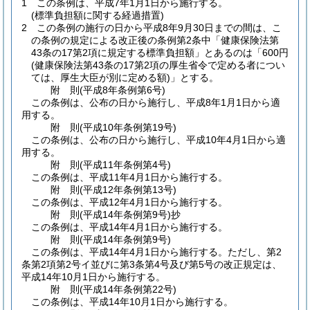
1
この条例は、平成7年1月1日から施行する。
(標準負担額に関する経過措置)
2
この条例の施行の日から平成8年9月30日までの間は、こ
の条例の規定による改正後の条例第2条中「健康保険法第
43条の17第2項に規定する標準負担額」とあるのは「600円
(健康保険法第43条の17第2項の厚生省令で定める者につい
ては、厚生大臣が別に定める額)
」とする。
附
則
(平成8年
条例第6号)
この条例は、公布の日から施行し、平成8年1月1日から適
用する。
附
則
(平成10年
条例第19号)
この条例は、公布の日から施行し、平成10年4月1日から適
用する。
附
則
(平成11年
条例第4号)
この条例は、平成11年4月1日から施行する。
附
則
(平成12年
条例第13号)
この条例は、平成12年4月1日から施行する。
附
則
(平成14年
条例第9号)
抄
この条例は、平成14年4月1日から施行する。
附
則
(平成14年
条例第9号)
この条例は、平成14年4月1日から施行する。
ただし、第2
条第2項第2号イ並びに第3条第4号及び第5号の改正規定は、
平成14年10月1日から施行する。
附
則
(平成14年
条例第22号)
この条例は、平成14年10月1日から施行する。