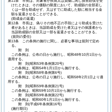
第11条
市長は、対象者が疾病又は負傷に関し損害賠償を受
けたときは、その価額の限度において、助成額の全部若し
くは一部を助成せず、又はすでに助成した額に相当する金
額を返還させることができる。
(助成金の返還)
第12条
市長は、偽りその他不正の手段により助成を受けた
者があるときは、当該助成を受けた者又はその保護者から
当該助成額の全部又は一部を返還させることができる。
(規則の委任)
第13条
この条例の施行に関し、必要な事項は規則で定め
る。
附
則
この条例は、公布の日から施行し、昭和48年10月1日から
適用する。
附
則
(昭和53年
条例第20号)
この条例は、昭和54年1月1日から施行する。
附
則
(昭和58年
条例第6号)
この条例は、公布の日より施行し、昭和58年2月1日より適
用する。
附
則
(昭和59年
条例第21号)
この条例は、昭和59年10月1日から施行する。
附
則
(昭和59年
条例第22号)
この条例は、昭和60年1月1日から施行する。
附
則
(平成6年
条例第16号)
(施行期日)