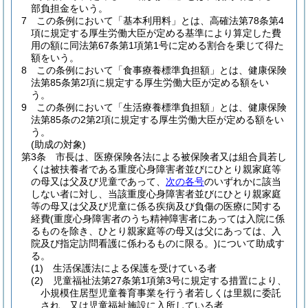
部負担金をいう。
7
この条例において「基本利用料」とは、高確法第78条第4
項に規定する厚生労働大臣が定める基準により算定した費
用の額に同法第67条第1項第1号に定める割合を乗じて得た
額をいう。
8
この条例において「食事療養標準負担額」とは、健康保険
法第85条第2項に規定する厚生労働大臣が定める額をい
う。
9
この条例において「生活療養標準負担額」とは、健康保険
法第85条の2第2項に規定する厚生労働大臣が定める額をい
う。
(助成の対象)
第3条
市長は、医療保険各法による被保険者又は組合員若し
くは被扶養者である重度心身障害者並びにひとり親家庭等
の母又は父及び児童であって、
次の各号
のいずれかに該当
しない者に対し、当該重度心身障害者並びにひとり親家庭
等の母又は父及び児童に係る疾病及び負傷の医療に関する
経費
(重度心身障害者のうち精神障害者にあっては入院に係
るものを除き、ひとり親家庭等の母又は父にあっては、入
院及び指定訪問看護に係わるものに限る。)
について助成す
る。
(1)
生活保護法による保護を受けている者
(2)
児童福祉法第27条第1項第3号に規定する措置により、
小規模住居型児童養育事業を行う者若しくは里親に委託
され、又は児童福祉施設に入所している者