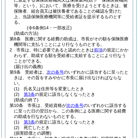
に規定する保険医療機関又は保険薬局
(以下「保険医療機関
等」という。)
において、医療を受けようとするときは、被
保険者、組合員又は被扶養者であることの確認を受けた
上、当該保険医療機関等に受給者証を提示するものとす
る。
(令6条例14・一部改正)
(助成の方法)
第8条
医療に関する経費の助成は、市長がその額を保険医療
機関等に支払うことにより行なうものとする。
2
市長は、特に必要であると認めたときは
前項
の規定にかか
わらず、助成する額を受給者に支給することにより行なう
ことができる。
(届け出の義務)
第9条
受給者は、
次の各号
のいずれかに該当するに至ったと
きは、その旨をすみやかに市長に届け出なければならな
い。
(1)
氏名又は住所等を変更したとき
(2)
第3条
の規定に該当しなくなったとき
(助成の終了)
第10条
市長は、受給資格が
次の各号
のいずれかに該当する
に至った日の翌日から、この条例による医療に関する経費
の助成を行なわないものとする。
(1)
第3条
の規定に該当しなくなったとき
(2)
死亡したとき
(損害賠償との調整)