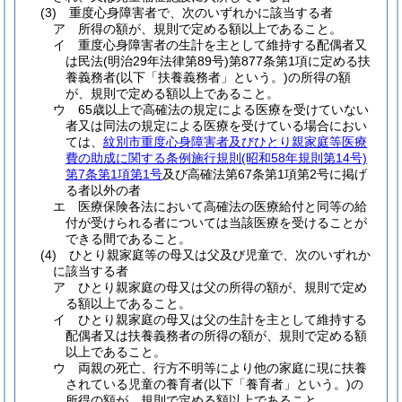
(3)
重度心身障害者で、次のいずれかに該当する者
ア
所得の額が、規則で定める額以上であること。
イ
重度心身障害者の生計を主として維持する配偶者又
は民法
(明治29年法律第89号)
第877条第1項に定める扶
養義務者
(以下「扶養義務者」という。)
の所得の額
が、規則で定める額以上であること。
ウ
65歳以上で高確法の規定による医療を受けていない
者又は同法の規定による医療を受けている場合におい
ては、
紋別市重度心身障害者及びひとり親家庭等医療
費の助成に関する条例施行規則
(昭和58年規則第14号)
第7条第1項第1号
及び高確法第67条第1項第2号に掲げ
る者以外の者
エ
医療保険各法において高確法の医療給付と同等の給
付が受けられる者については当該医療を受けることが
できる間であること。
(4)
ひとり親家庭等の母又は父及び児童で、次のいずれか
に該当する者
ア
ひとり親家庭の母又は父の所得の額が、規則で定め
る額以上であること。
イ
ひとり親家庭の母又は父の生計を主として維持する
配偶者又は扶養義務者の所得の額が、規則で定める額
以上であること。
ウ
両親の死亡、行方不明等により他の家庭に現に扶養
されている児童の養育者
(以下「養育者」という。)
の
所得の額が、規則で定める額以上であること。