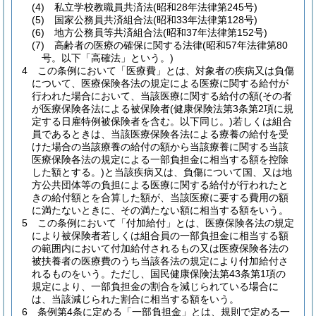
(4)
私立学校教職員共済法
(昭和28年法律第245号)
(5)
国家公務員共済組合法
(昭和33年法律第128号)
(6)
地方公務員等共済組合法
(昭和37年法律第152号)
(7)
高齢者の医療の確保に関する法律
(昭和57年法律第80
号。以下「高確法」という。)
4
この条例において「医療費」とは、対象者の疾病又は負傷
について、医療保険各法の規定による医療に関する給付が
行われた場合において、当該医療に関する給付の額
(その者
が医療保険各法による被保険者
(健康保険法第3条第2項に規
定する日雇特例被保険者を含む。以下同じ。)
若しくは組合
員であるときは、当該医療保険各法による療養の給付を受
けた場合の当該療養の給付の額から当該療養に関する当該
医療保険各法の規定による一部負担金に相当する額を控除
した額とする。)
と当該疾病又は、負傷について国、又は地
方公共団体等の負担による医療に関する給付が行われたと
きの給付額とを合算した額が、当該医療に要する費用の額
に満たないときに、その満たない額に相当する額をいう。
5
この条例において「付加給付」とは、医療保険各法の規定
により被保険者若しくは組合員の一部負担金に相当する額
の範囲内において付加給付されるもの又は医療保険各法の
被扶養者の医療費のうち当該各法の規定により付加給付さ
れるものをいう。
ただし、国民健康保険法第43条第1項の
規定により、一部負担金の割合を減じられている場合に
は、当該減じられた割合に相当する額をいう。
6
条例第4条に定める「一部負担金」とは、規則で定める一