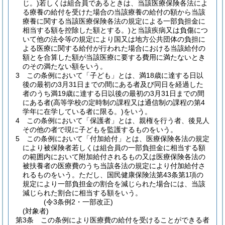
じ。)
若しくは組合員であるときは、当該医療保険各法によ
る療養の給付を受けた場合の当該療養の給付の額から当該
療養に関する当該医療保険各法の規定による一部負担金に
相当する額を控除した額とする。)
と当該疾病又は負傷につ
いて他の法令等の規定により国又は地方公共団体の負担に
よる医療に関する給付が行われた場合における当該給付の
額とを合算した額が当該医療に要する費用に満たないとき
のその満たない額をいう。
3
この条例において「子ども」とは、満18歳に達する日以
後の最初の3月31日までの間にある者及び同日を経過した
者のうち満19歳に達する日以後の最初の3月31日までの間
にある者
(高等学校の定時制の課程又は通信制の課程の第4
学年に在学している者に限る。)
をいう。
4
この条例において「保護者」とは、親権を行う者、後見人
その他の者で現に子どもを監護するものをいう。
5
この条例において「付加給付」とは、医療保険各法の規定
により被保険者若しくは組合員の一部負担金に相当する額
の範囲内において附加給付されるもの又は医療保険各法の
被扶養者の医療費のうち当該各法の規定により付加給付さ
れるものをいう。
ただし、国民健康保険法第43条第1項の
規定により一部負担金の割合を減じられた場合には、当該
減じられた割合に相当する額をいう。
(令3条例2・一部改正)
(対象者)
第3条
この条例により医療費の給付を受けることができる者