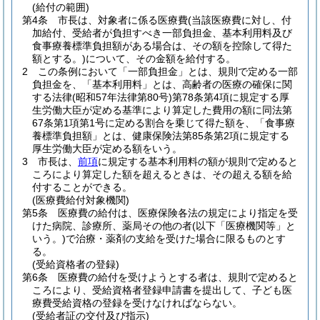
(給付の範囲)
第4条
市長は、対象者に係る医療費
(当該医療費に対し、付
加給付、受給者が負担すべき一部負担金、基本利用料及び
食事療養標準負担額がある場合は、その額を控除して得た
額とする。)
について、その金額を給付する。
2
この条例において「一部負担金」とは、規則で定める一部
負担金を、「基本利用料」とは、高齢者の医療の確保に関
する法律
(昭和57年法律第80号)
第78条第4項に規定する厚
生労働大臣が定める基準により算定した費用の額に同法第
67条第1項第1号に定める割合を乗じて得た額を、「食事療
養標準負担額」とは、健康保険法第85条第2項に規定する
厚生労働大臣が定める額をいう。
3
市長は、
前項
に規定する基本利用料の額が規則で定めると
ころにより算定した額を超えるときは、その超える額を給
付することができる。
(医療費給付対象機関)
第5条
医療費の給付は、医療保険各法の規定により指定を受
けた病院、診療所、薬局その他の者
(以下「医療機関等」と
いう。)
で治療・薬剤の支給を受けた場合に限るものとす
る。
(受給資格者の登録)
第6条
医療費の給付を受けようとする者は、規則で定めると
ころにより、受給資格者登録申請書を提出して、子ども医
療費受給資格の登録を受けなければならない。
(受給者証の交付及び指示)