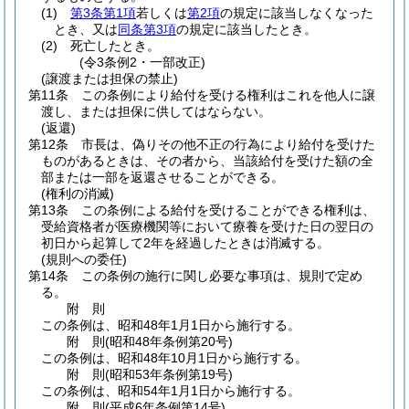
(1)
第3条第1項
若しくは
第2項
の規定に該当しなくなった
とき、又は
同条第3項
の規定に該当したとき。
(2)
死亡したとき。
(令3条例2・一部改正)
(譲渡または担保の禁止)
第11条
この条例により給付を受ける権利はこれを他人に譲
渡し、または担保に供してはならない。
(返還)
第12条
市長は、偽りその他不正の行為により給付を受けた
ものがあるときは、その者から、当該給付を受けた額の全
部または一部を返還させることができる。
(権利の消滅)
第13条
この条例による給付を受けることができる権利は、
受給資格者が医療機関等において療養を受けた日の翌日の
初日から起算して2年を経過したときは消滅する。
(規則への委任)
第14条
この条例の施行に関し必要な事項は、規則で定め
る。
附
則
この条例は、昭和48年1月1日から施行する。
附
則
(昭和48年
条例第20号)
この条例は、昭和48年10月1日から施行する。
附
則
(昭和53年
条例第19号)
この条例は、昭和54年1月1日から施行する。
附
則
(平成6年
条例第14号)