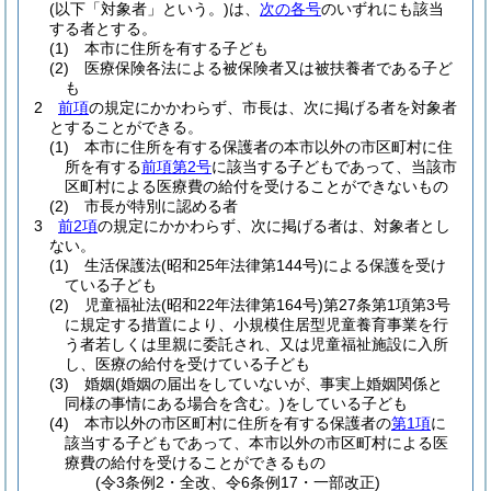
(以下「対象者」という。)
は、
次の各号
のいずれにも該当
する者とする。
(1)
本市に住所を有する子ども
(2)
医療保険各法による被保険者又は被扶養者である子ど
も
2
前項
の規定にかかわらず、市長は、次に掲げる者を対象者
とすることができる。
(1)
本市に住所を有する保護者の本市以外の市区町村に住
所を有する
前項第2号
に該当する子どもであって、当該市
区町村による医療費の給付を受けることができないもの
(2)
市長が特別に認める者
3
前2項
の規定にかかわらず、次に掲げる者は、対象者とし
ない。
(1)
生活保護法
(昭和25年法律第144号)
による保護を受け
ている子ども
(2)
児童福祉法
(昭和22年法律第164号)
第27条第1項第3号
に規定する措置により、小規模住居型児童養育事業を行
う者若しくは里親に委託され、又は児童福祉施設に入所
し、医療の給付を受けている子ども
(3)
婚姻
(婚姻の届出をしていないが、事実上婚姻関係と
同様の事情にある場合を含む。)
をしている子ども
(4)
本市以外の市区町村に住所を有する保護者の
第1項
に
該当する子どもであって、本市以外の市区町村による医
療費の給付を受けることができるもの
(令3条例2・全改、令6条例17・一部改正)