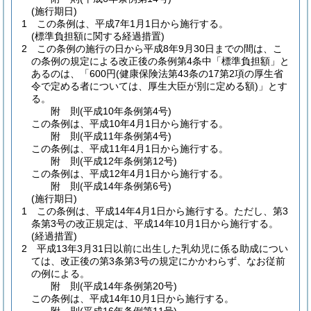
(施行期日)
1
この条例は、平成7年1月1日から施行する。
(標準負担額に関する経過措置)
2
この条例の施行の日から平成8年9月30日までの間は、こ
の条例の規定による改正後の条例第4条中「標準負担額」と
あるのは、「600円
(健康保険法第43条の17第2項の厚生省
令で定める者については、厚生大臣が別に定める額)
」とす
る。
附
則
(平成10年
条例第4号)
この条例は、平成10年4月1日から施行する。
附
則
(平成11年
条例第4号)
この条例は、平成11年4月1日から施行する。
附
則
(平成12年
条例第12号)
この条例は、平成12年4月1日から施行する。
附
則
(平成14年
条例第6号)
(施行期日)
1
この条例は、平成14年4月1日から施行する。
ただし、第3
条第3号の改正規定は、平成14年10月1日から施行する。
(経過措置)
2
平成13年3月31日以前に出生した乳幼児に係る助成につい
ては、改正後の第3条第3号の規定にかかわらず、なお従前
の例による。
附
則
(平成14年
条例第20号)
この条例は、平成14年10月1日から施行する。