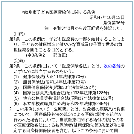
○紋別市子ども医療費給付に関する条例
昭和47年10月13日
条例第36号
注 令和3年3月から改正経過を注記した。
(目的)
第1条
この条例は、子ども医療費の一部を給付することによ
り、子どもの健康増進と健やかな育成及び子育て世帯の負
担軽減を図ることを目的とする。
(令3条例2・一部改正)
(定義)
第2条
この条例において「医療保険各法」とは、
次の各号
の
いずれかに該当するものをいう。
(1)
健康保険法
(大正11年法律第70号)
(2)
船員保険法
(昭和14年法律第73号)
(3)
国民健康保険法
(昭和33年法律第192号)
(4)
国家公務員共済組合法
(昭和33年法律第128号)
(5)
地方公務員等共済組合法
(昭和37年法律第152号)
(6)
私立学校教職員共済法
(昭和28年法律第245号)
2
この条例において「医療費」とは、対象者の疾病又は負傷
について、医療保険各法の規定による医療に関する給付が
行われた場合において、当該医療に関する給付の額
(その者
が医療保険各法による被保険者
(健康保険法第3条第2項に規
定する日雇特例保険者を含む。以下この条例において同