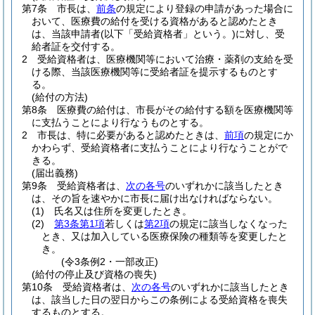
第7条
市長は、
前条
の規定により登録の申請があった場合に
おいて、医療費の給付を受ける資格があると認めたとき
は、当該申請者
(以下「受給資格者」という。)
に対し、受
給者証を交付する。
2
受給資格者は、医療機関等において治療・薬剤の支給を受
ける際、当該医療機関等に受給者証を提示するものとす
る。
(給付の方法)
第8条
医療費の給付は、市長がその給付する額を医療機関等
に支払うことにより行なうものとする。
2
市長は、特に必要があると認めたときは、
前項
の規定にか
かわらず、受給資格者に支払うことにより行なうことがで
きる。
(届出義務)
第9条
受給資格者は、
次の各号
のいずれかに該当したとき
は、その旨を速やかに市長に届け出なければならない。
(1)
氏名又は住所を変更したとき。
(2)
第3条第1項
若しくは
第2項
の規定に該当しなくなった
とき、又は加入している医療保険の種類等を変更したと
き。
(令3条例2・一部改正)
(給付の停止及び資格の喪失)
第10条
受給資格者は、
次の各号
のいずれかに該当したとき
は、該当した日の翌日からこの条例による受給資格を喪失
するものとする。