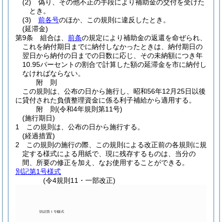
(2)
偽り、その他不正の手段により補助金の交付を受けた
とき。
(3)
前各号
のほか、この規則に違反したとき。
(延滞金)
第9条
組合は、
前条
の規定により補助金の返還を命ぜられ、
これを納付期日までに納付しなかったときは、納付期日の
翌日から納付の日までの日数に応じ、その未納額につき年
10.95パーセントの割合で計算した額の延滞金を市に納付し
なければならない。
附
則
この規則は、公布の日から施行し、昭和56年12月25日以後
に貸付された負債整理資金に係る利子補給から適用する。
附
則
(令和4年
規則第11号)
(施行期日)
1
この規則は、公布の日から施行する。
(経過措置)
2
この規則の施行の際、この規則による改正前の各規則に規
定する様式による用紙で、現に残存するものは、当分の
間、所要の修正を加え、なお使用することができる。
別記第1号様式
(令4規則11・一部改正)