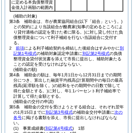
に定める本負債整理資
金借入計画額の範囲内
(補助の対象)
第3条
補助金は、市が農業協同組合
(以下「組合」という。)
との契約により当該組合が酪農家
(知事の定めるところによ
り貸付適格の認定を受けた者に限る。)
に対し貸し付けた負
債整理資金について利子補給を行ない当該組合に交付す
る。
2
前項
による利子補給契約を締結した後組合はすみやかに
別
記第1号様式
の補助対象認定申請書に
別記第2号様式
の負債
整理資金貸付状況書を添えて市長に提出し、補助対象たる
ことの認定を受けなければならない。
(補助金の額)
第4条
補助金の額は、毎年1月1日から12月31日までの期間
分につき、算出した融資平均残高
(計算期間中の毎日の最高
残高
(延滞額を除く。)
の総和をその期間中の日数で除して
得た金額とする。)
に対し、年1.1パーセント利子補給率で
計算して得た金額とする。
(補助金の交付の申請)
第5条
補助金の交付を受けようとする組合は、それぞれ翌年
の1月15日までに
別記第3号様式
の補助金交付申請書に
次の
各号
に掲げる書類を添え、市長に提出しなければならな
い。
(1)
事業成績書
(
別記第4号様式
)
1部