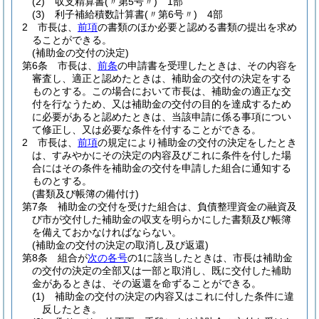
(2)
収支精算書
(〃第5号〃)
1部
(3)
利子補給積数計算書
(〃第6号〃)
4部
2
市長は、
前項
の書類のほか必要と認める書類の提出を求め
ることができる。
(補助金の交付の決定)
第6条
市長は、
前条
の申請書を受理したときは、その内容を
審査し、適正と認めたときは、補助金の交付の決定をする
ものとする。
この場合において市長は、補助金の適正な交
付を行なうため、又は補助金の交付の目的を達成するため
に必要があると認めたときは、当該申請に係る事項につい
て修正し、又は必要な条件を付することができる。
2
市長は、
前項
の規定により補助金の交付の決定をしたとき
は、すみやかにその決定の内容及びこれに条件を付した場
合にはその条件を補助金の交付を申請した組合に通知する
ものとする。
(書類及び帳簿の備付け)
第7条
補助金の交付を受けた組合は、負債整理資金の融資及
び市が交付した補助金の収支を明らかにした書類及び帳簿
を備えておかなければならない。
(補助金の交付の決定の取消し及び返還)
第8条
組合が
次の各号
の1に該当したときは、市長は補助金
の交付の決定の全部又は一部と取消し、既に交付した補助
金があるときは、その返還を命ずることができる。
(1)
補助金の交付の決定の内容又はこれに付した条件に違
反したとき。