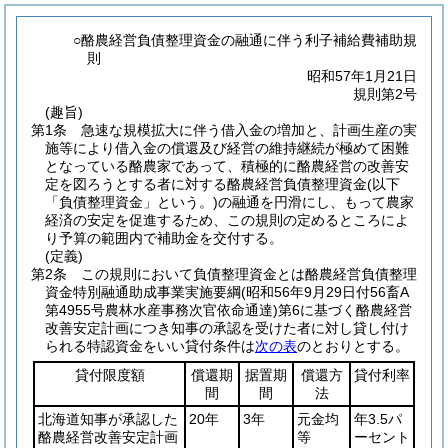
○酪農経営負債整理資金の融通に伴う利子補給費補助規
則
昭和57年1月21日
規則第2号
(趣旨)
第1条
急速な規模拡大に伴う借入金の増加と、計画生産の実
施等により借入金の償還及び経営の維持継続が極めて困難
となっている酪農家であって、積極的に酪農経営の改善安
定を図ろうとする者に対する酪農経営負債整理資金
(以下
「負債整理資金」という。)
の融通を円滑にし、もって農家
経済の安定を促進するため、この規則の定めるところによ
り予算の範囲内で補助金を交付する。
(定義)
第2条
この規則において負債整理資金とは酪農経営負債整理
資金特別融通助成事業実施要綱
(昭和56年9月29日付56畜A
第4955号農林水産事務次官依命通達)
第6に基づく酪農経営
改善安定計画につき知事の承認を受けた者に対し貸し付け
られる特認資金をいい貸付条件は
次の表
のとおりとする。
貸付限度額
償還期
据置期
償還方
貸付利率
間
間
法
北海道知事が承認した
20年
3年
元金均
年3.5パ
酪農経営改善安定計画
等
ーセント