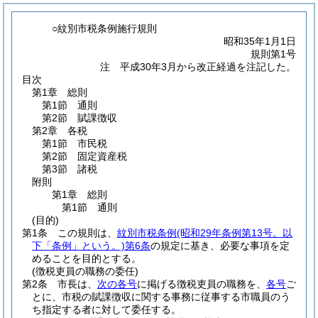
○紋別市税条例施行規則
昭和35年1月1日
規則第1号
注 平成30年3月から改正経過を注記した。
目次
第1章
総則
第1節
通則
第2節
賦課徴収
第2章
各税
第1節
市民税
第2節
固定資産税
第3節
諸税
附則
第1章
総則
第1節
通則
(目的)
第1条
この規則は、
紋別市税条例
(昭和29年条例第13号。以
下「条例」という。)
第6条
の規定に基き、必要な事項を定
めることを目的とする。
(徴税吏員の職務の委任)
第2条
市長は、
次の各号
に掲げる徴税吏員の職務を、
各号
ご
とに、市税の賦課徴収に関する事務に従事する市職員のう
ち指定する者に対して委任する。