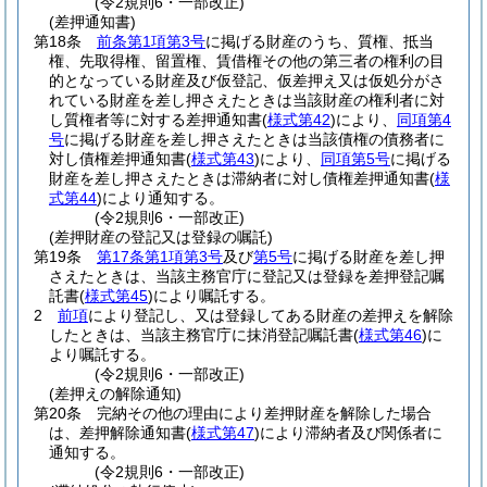
(令2規則6・一部改正)
(差押通知書)
第18条
前条第1項第3号
に掲げる財産のうち、質権、抵当
権、先取得権、留置権、賃借権その他の第三者の権利の目
的となっている財産及び仮登記、仮差押え又は仮処分がさ
れている財産を差し押さえたときは当該財産の権利者に対
し質権者等に対する差押通知書
(
様式第42
)
により、
同項第4
号
に掲げる財産を差し押さえたときは当該債権の債務者に
対し債権差押通知書
(
様式第43
)
により、
同項第5号
に掲げる
財産を差し押さえたときは滞納者に対し債権差押通知書
(
様
式第44
)
により通知する。
(令2規則6・一部改正)
(差押財産の登記又は登録の嘱託)
第19条
第17条第1項第3号
及び
第5号
に掲げる財産を差し押
さえたときは、当該主務官庁に登記又は登録を差押登記嘱
託書
(
様式第45
)
により嘱託する。
2
前項
により登記し、又は登録してある財産の差押えを解除
したときは、当該主務官庁に抹消登記嘱託書
(
様式第46
)
に
より嘱託する。
(令2規則6・一部改正)
(差押えの解除通知)
第20条
完納その他の理由により差押財産を解除した場合
は、差押解除通知書
(
様式第47
)
により滞納者及び関係者に
通知する。
(令2規則6・一部改正)