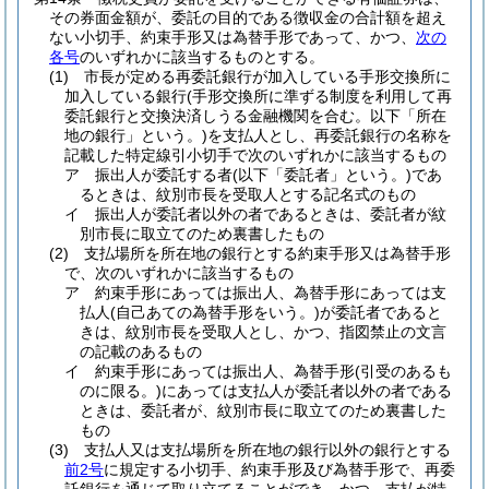
その券面金額が、委託の目的である徴収金の合計額を超え
ない小切手、約束手形又は為替手形であって、かつ、
次の
各号
のいずれかに該当するものとする。
(1)
市長が定める再委託銀行が加入している手形交換所に
加入している銀行
(手形交換所に準ずる制度を利用して再
委託銀行と交換決済しうる金融機関を合む。以下「所在
地の銀行」という。)
を支払人とし、再委託銀行の名称を
記載した特定線引小切手で次のいずれかに該当するもの
ア
振出人が委託する者
(以下「委託者」という。)
であ
るときは、紋別市長を受取人とする記名式のもの
イ
振出人が委託者以外の者であるときは、委託者が紋
別市長に取立てのため裏書したもの
(2)
支払場所を所在地の銀行とする約束手形又は為替手形
で、次のいずれかに該当するもの
ア
約束手形にあっては振出人、為替手形にあっては支
払人
(自己あての為替手形をいう。)
が委託者であると
きは、紋別市長を受取人とし、かつ、指図禁止の文言
の記載のあるもの
イ
約束手形にあっては振出人、為替手形
(引受のあるも
のに限る。)
にあっては支払人が委託者以外の者である
ときは、委託者が、紋別市長に取立てのため裏書した
もの
(3)
支払人又は支払場所を所在地の銀行以外の銀行とする
前2号
に規定する小切手、約束手形及び為替手形で、再委