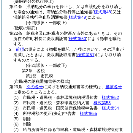
(滞納処分の執行停止)
第21条
滞納処分の執行を停止し、又は当該処分を取り消し
た場合の通知は、滞納処分執行停止通知書
(
様式第48
)
又は
滞納処分執行停止取消通知書
(
様式第49
)
による。
(令2規則6・一部改正)
(徴収の嘱託)
第22条
納税者又は納税者の財産が市外にあるときは、その
所在の市町村長に徴収嘱託書
(
様式第50
)
により徴収を嘱託
する。
2
前項
の規定により徴収を嘱託した後において、その理由が
消滅したときは、徴収嘱託取消書
(
様式第51
)
により取り消
すものとする。
(令2規則6・一部改正)
第2章
各税
第1節
市民税
(市民税の納税通知書等の様式)
第23条
次の各号
に掲げる納税通知書等の様式は、
当該各号
に定めるところによる。
(1)
市民税・道民税・森林環境税納税通知書
様式第52
(2)
市民税・道民税・森林環境税納入書
様式第53
(3)
市民税・道民税・国民健康保険税申告書
様式第54
(4)
所得税額の更正
(決定)
申告書
様式第55
(5)
削除
(6)
削除
(7)
給与所得等に係る市民税・道民税・森林環境税特別徴