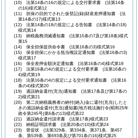
(10)
法第14条の16の規定による交付要求書
(法第14条
の16)
様式第12
(11)
担保の目的でされた仮登記
(録)
財産差押通知書
(法
第14条の17)
様式第13
(12)
法第14条の18の規定による告知書
(法第14条の18)
様式第14
(13)
納税義務消滅通知書
(法第15条の7及び第18条)
様式
第15
(14)
保全担保提供命令書
(法第16条の3)
様式第16
(15)
保全担保にかかる抵当権設定通知書
(法第16条の3)
様式第17
(16)
保全差押金額決定通知書
(法第16条の4)
様式第18
(17)
法第16条の4の規定による交付要求書
(法第16条の
4)
様式第19
(18)
法第16条の4の規定による交付要求通知書
(法第16
条の4)
様式第20
(19)
過誤納金還付
(充当)
通知書
(法第17条及び第17条の
2)
様式第21
(20)
第二次納税義務者の納付
(納入)
金に還付
(充当)
したと
きの過誤納金還付
(充当)
通知書
(地方税法施行令
(昭和25年
政令第245号)
第6条の13)
様式第22
(21)
過誤納金還付請求書
(法第17条)
様式第23
(22)
納税証明請求書
(法第20条の10)
様式第24
(23)
督促状
(法第329条、第334条、第371条、第457
条、第539条、第693条及び第701条の16)
様式第25