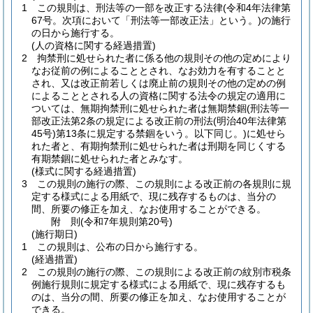
1
この規則は、刑法等の一部を改正する法律
(令和4年法律第
67号。次項において「刑法等一部改正法」という。)
の施行
の日から施行する。
(人の資格に関する経過措置)
2
拘禁刑に処せられた者に係る他の規則その他の定めにより
なお従前の例によることとされ、なお効力を有することと
され、又は改正前若しくは廃止前の規則その他の定めの例
によることとされる人の資格に関する法令の規定の適用に
ついては、無期拘禁刑に処せられた者は無期禁錮
(刑法等一
部改正法第2条の規定による改正前の刑法
(明治40年法律第
45号)
第13条に規定する禁錮をいう。以下同じ。)
に処せら
れた者と、有期拘禁刑に処せられた者は刑期を同じくする
有期禁錮に処せられた者とみなす。
(様式に関する経過措置)
3
この規則の施行の際、この規則による改正前の各規則に規
定する様式による用紙で、現に残存するものは、当分の
間、所要の修正を加え、なお使用することができる。
附
則
(令和7年
規則第20号)
(施行期日)
1
この規則は、公布の日から施行する。
(経過措置)
2
この規則の施行の際、この規則による改正前の紋別市税条
例施行規則に規定する様式による用紙で、現に残存するも
のは、当分の間、所要の修正を加え、なお使用することが
できる。