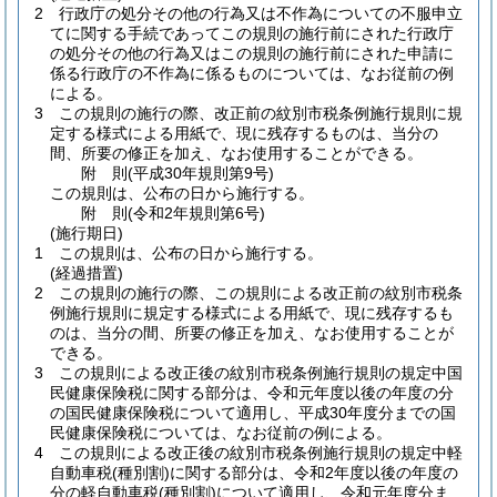
2
行政庁の処分その他の行為又は不作為についての不服申立
てに関する手続であってこの規則の施行前にされた行政庁
の処分その他の行為又はこの規則の施行前にされた申請に
係る行政庁の不作為に係るものについては、なお従前の例
による。
3
この規則の施行の際、改正前の紋別市税条例施行規則に規
定する様式による用紙で、現に残存するものは、当分の
間、所要の修正を加え、なお使用することができる。
附
則
(平成30年
規則第9号)
この規則は、公布の日から施行する。
附
則
(令和2年
規則第6号)
(施行期日)
1
この規則は、公布の日から施行する。
(経過措置)
2
この規則の施行の際、この規則による改正前の紋別市税条
例施行規則に規定する様式による用紙で、現に残存するも
のは、当分の間、所要の修正を加え、なお使用することが
できる。
3
この規則による改正後の紋別市税条例施行規則の規定中国
民健康保険税に関する部分は、令和元年度以後の年度の分
の国民健康保険税について適用し、平成30年度分までの国
民健康保険税については、なお従前の例による。
4
この規則による改正後の紋別市税条例施行規則の規定中軽
自動車税
(種別割)
に関する部分は、令和2年度以後の年度の
分の軽自動車税
(種別割)
について適用し、令和元年度分ま