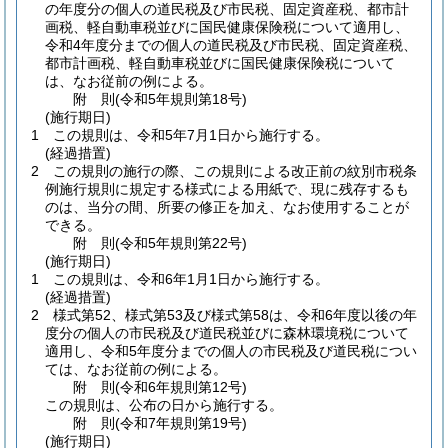
の年度分の個人の道民税及び市民税、固定資産税、都市計
画税、軽自動車税並びに国民健康保険税について適用し、
令和4年度分までの個人の道民税及び市民税、固定資産税、
都市計画税、軽自動車税並びに国民健康保険税について
は、なお従前の例による。
附
則
(令和5年
規則第18号)
(施行期日)
1
この規則は、令和5年7月1日から施行する。
(経過措置)
2
この規則の施行の際、この規則による改正前の紋別市税条
例施行規則に規定する様式による用紙で、現に残存するも
のは、当分の間、所要の修正を加え、なお使用することが
できる。
附
則
(令和5年
規則第22号)
(施行期日)
1
この規則は、令和6年1月1日から施行する。
(経過措置)
2
様式第52、様式第53及び様式第58は、令和6年度以後の年
度分の個人の市民税及び道民税並びに森林環境税について
適用し、令和5年度分までの個人の市民税及び道民税につい
ては、なお従前の例による。
附
則
(令和6年
規則第12号)
この規則は、公布の日から施行する。
附
則
(令和7年
規則第19号)
(施行期日)