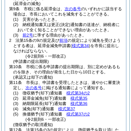
(延滞金の減免)
第9条
市税に係る延滞金は、
次の各号
のいずれかに該当する
場合は、市長においてこれを減免することができる。
(1)
災害があったとき。
(2)
納税通知書又は更正
(決定)
通知書の送達が、納税者に
おいて全く知ることができない理由があったとき。
(3)
前2号
に準ずる理由があったとき。
2
法第15条の9の規定及び
前項
の規定により減免を受けよう
とする者は、延滞金減免申請書
(
様式第34
)
を市長に提出し
なければならない。
(令2規則6・一部改正)
(申請書の提出期限)
第10条
市税に係る申請書の提出期限は、別に定めがあるも
のを除き、その理由が発生した日から10日とする。
(承認又は却下の通知)
第11条
市長は、申請書を受理したときは、速やかに審査決
定し、
次の各号
に掲げる通知書によって通知する。
(1)
徴収猶予
(却下)
通知書
様式第34の2
(2)
延滞金減免
(却下)
通知書
様式第35
(3)
納期限延長
(却下)
通知書
様式第36
(4)
減免
(却下)
通知書
様式第37
(5)
換価猶予
(却下)
通知書
様式第37の2
(令2規則6・一部改正)
(徴収猶予の取消通知)
第12条
法第15条の3の規定により、徴収猶予を取り消した