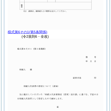
様式第6その1
(第5条関係)
(令2規則6・全改)