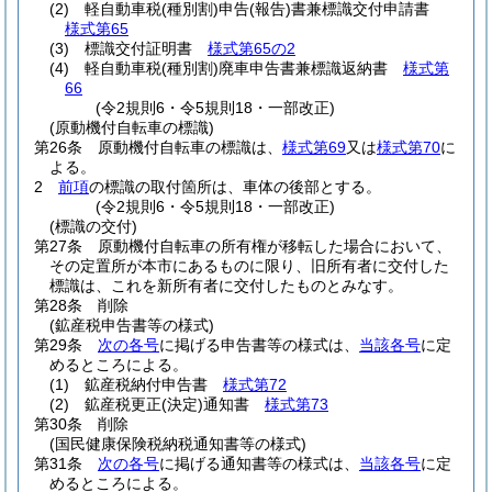
(2)
軽自動車税
(種別割)
申告
(報告)
書兼標識交付申請書
様式第65
(3)
標識交付証明書
様式第65の2
(4)
軽自動車税
(種別割)
廃車申告書兼標識返納書
様式第
66
(令2規則6・令5規則18・一部改正)
(原動機付自転車の標識)
第26条
原動機付自転車の標識は、
様式第69
又は
様式第70
に
よる。
2
前項
の標識の取付箇所は、車体の後部とする。
(令2規則6・令5規則18・一部改正)
(標識の交付)
第27条
原動機付自転車の所有権が移転した場合において、
その定置所が本市にあるものに限り、旧所有者に交付した
標識は、これを新所有者に交付したものとみなす。
第28条
削除
(鉱産税申告書等の様式)
第29条
次の各号
に掲げる申告書等の様式は、
当該各号
に定
めるところによる。
(1)
鉱産税納付申告書
様式第72
(2)
鉱産税更正
(決定)
通知書
様式第73
第30条
削除
(国民健康保険税納税通知書等の様式)
第31条
次の各号
に掲げる通知書等の様式は、
当該各号
に定
めるところによる。