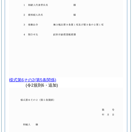
様式第6その2
(第5条関係)
(令2規則6・追加)