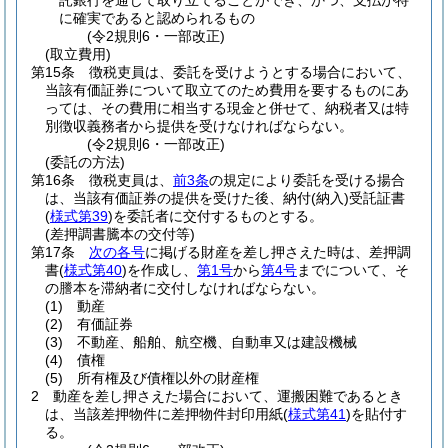
託銀行を通じて取り立てることができ、かつ、支払が特
に確実であると認められるもの
(令2規則6・一部改正)
(取立費用)
第15条
徴税吏員は、委託を受けようとする場合において、
当該有価証券について取立てのため費用を要するものにあ
っては、その費用に相当する現金と併せて、納税者又は特
別徴収義務者から提供を受けなければならない。
(令2規則6・一部改正)
(委託の方法)
第16条
徴税吏員は、
前3条
の規定により委託を受ける揚合
は、当該有価証券の提供を受けた後、納付
(納入)
受託証書
(
様式第39
)
を委託者に交付するものとする。
(差押調書騰本の交付等)
第17条
次の各号
に掲げる財産を差し押さえた時は、差押調
書
(
様式第40
)
を作成し、
第1号
から
第4号
までについて、そ
の謄本を滞納者に交付しなければならない。
(1)
動産
(2)
有価証券
(3)
不動産、船舶、航空機、自動車又は建設機械
(4)
債権
(5)
所有権及び債権以外の財産権
2
動産を差し押さえた場合において、運搬困難であるとき
は、当該差押物件に差押物件封印用紙
(
様式第41
)
を貼付す
る。