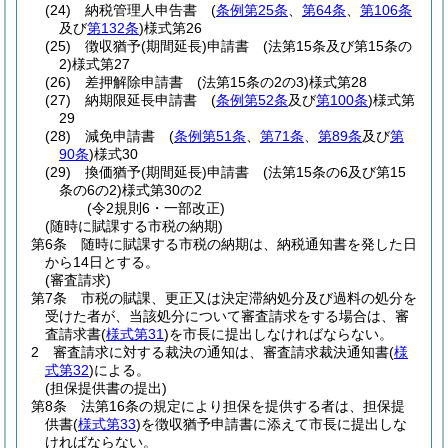
(24)
納税管理人申告書
(
条例第25条
、
第64条
、
第106条
及び
第132条
)
様式第26
(25)
徴収猶予
(期間延長)
申請書
(法第15条及び第15条の
2)
様式第27
(26)
差押解除申請書
(法第15条の2の3)
様式第28
(27)
納期限延長申請書
(
条例第52条
及び
第100条
)
様式第
29
(28)
減免申請書
(
条例第51条
、
第71条
、
第89条
及び
第
90条
)
様式30
(29)
換価猶予
(期間延長)
申請書
(法第15条の6及び第15
条の6の2)
様式第30の2
(令2規則6・一部改正)
(随時に賦課する市税の納期)
第6条
随時に賦課する市税の納期は、納税通知書を発した日
から14日とする。
(審査請求)
第7条
市税の賦課、更正又は決定滞納処分及び過料の処分を
受けた者が、当該処分について審査請求をする場合は、審
査請求書
(
様式第31
)
を市長に提出しなければならない。
2
審査請求に対する裁決の通知は、審査請求裁決通知書
(
様
式第32
)
による。
(担保提供書の提出)
第8条
法第16条の規定により担保を提供する者は、担保提
供書
(
様式第33
)
を徴収猶予申請書に添えて市長に提出しな
ければならない。