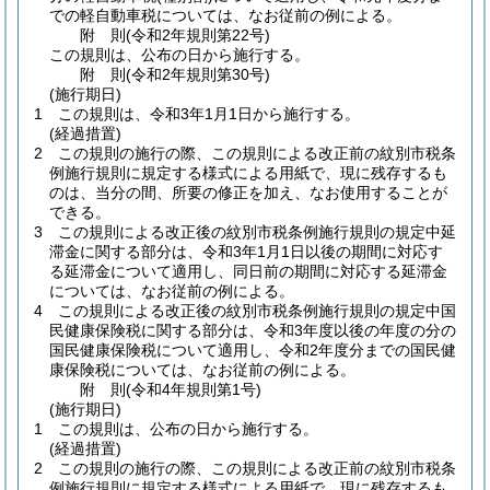
での軽自動車税については、なお従前の例による。
附
則
(令和2年
規則第22号)
この規則は、公布の日から施行する。
附
則
(令和2年
規則第30号)
(施行期日)
1
この規則は、令和3年1月1日から施行する。
(経過措置)
2
この規則の施行の際、この規則による改正前の紋別市税条
例施行規則に規定する様式による用紙で、現に残存するも
のは、当分の間、所要の修正を加え、なお使用することが
できる。
3
この規則による改正後の紋別市税条例施行規則の規定中延
滞金に関する部分は、令和3年1月1日以後の期間に対応す
る延滞金について適用し、同日前の期間に対応する延滞金
については、なお従前の例による。
4
この規則による改正後の紋別市税条例施行規則の規定中国
民健康保険税に関する部分は、令和3年度以後の年度の分の
国民健康保険税について適用し、令和2年度分までの国民健
康保険税については、なお従前の例による。
附
則
(令和4年
規則第1号)
(施行期日)
1
この規則は、公布の日から施行する。
(経過措置)
2
この規則の施行の際、この規則による改正前の紋別市税条
例施行規則に規定する様式による用紙で、現に残存するも