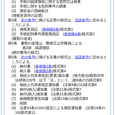
(1)
市税の賦課徴収に関する質問又は検査
(2)
市税に関する犯則事件の調査
(3)
徴収金の滞納処分
(徴税吏員等の証票)
第3条
次の各号
に掲げる証票の様式は、
当該各号
に定めると
ころによる。
(1)
徴税吏員証
(
条例第4条
)
様式第1
(2)
市税犯則事件調査職員証
(
条例第4条
)
様式第2
(書類の送達)
第4条
書類の送達は、郵便又は市職員による。
第2節
賦課徴収
(納付書等の様式)
第5条
次の各号
に掲げる文書の様式は、
当該各号
に定めると
ころによる。
(1)
納付書
(
条例第2条
)
様式第3
(2)
納入書
(
条例第2条
)
様式第4
(3)
相続人代表者指定
(変更)
届出書
(地方税法
(昭和25年
法律第226号。以下「法」という。)
第9条の2)
様式第5
(4)
相続人代表者指定通知書
(法第9条の2)
様式第6
(5)
納付
(納入)
通知書
(法第11条)
様式第7
(6)
納付
(納入)
催告書
(法第11条)
様式第8
(7)
納期限変更告知書
(法第13条の2)
様式第9
(8)
削除
(9)
法第14条の16の規定による徴収通知書
(法第14条の
16)
様式第11