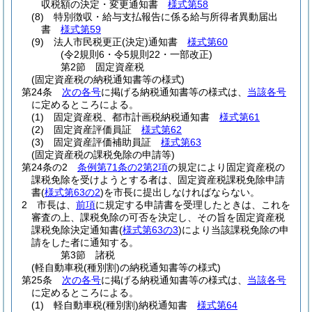
収税額の決定・変更通知書
様式第58
(8)
特別徴収・給与支払報告に係る給与所得者異動届出
書
様式第59
(9)
法人市民税更正
(決定)
通知書
様式第60
(令2規則6・令5規則22・一部改正)
第2節
固定資産税
(固定資産税の納税通知書等の様式)
第24条
次の各号
に掲げる納税通知書等の様式は、
当該各号
に定めるところによる。
(1)
固定資産税、都市計画税納税通知書
様式第61
(2)
固定資産評価員証
様式第62
(3)
固定資産評価補助員証
様式第63
(固定資産税の課税免除の申請等)
第24条の2
条例第71条の2第2項
の規定により固定資産税の
課税免除を受けようとする者は、固定資産税課税免除申請
書
(
様式第63の2
)
を市長に提出しなければならない。
2
市長は、
前項
に規定する申請書を受理したときは、これを
審査の上、課税免除の可否を決定し、その旨を固定資産税
課税免除決定通知書
(
様式第63の3
)
により当該課税免除の申
請をした者に通知する。
第3節
諸税
(軽自動車税(種別割)の納税通知書等の様式)
第25条
次の各号
に掲げる納税通知書等の様式は、
当該各号
に定めるところによる。
(1)
軽自動車税
(種別割)
納税通知書
様式第64