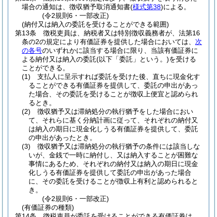
場合の通知は、徴収猶予取消通知書
(
様式第38
)
による。
(令2規則6・一部改正)
(納付又は納入の委託を受けることができる範囲)
第13条
徴税吏員は、納税者又は特別徴収義務者が、法第16
条の2の規定により有価証券を提供した場合においては、
次
の各号
のいずれかに該当する場合に限り、当該有価証券に
よる納付又は納入の委託
(以下「委託」という。)
を受ける
ことができる。
(1)
支払人に呈示すれば委託を受けた後、直ちに現金化す
ることができる有価証券を提供して、委託の申出があっ
た場合、その委託を受けることが徴収上便宜と認められ
るとき。
(2)
徴収猶予又は滞納処分の執行猶予をした場合におい
て、それらに基く分納計画に従って、それぞれの納付又
は納入の期日に現金化しうる有価証券を提供して、委託
の申出があったとき。
(3)
徴収猶予又は滞納処分の執行猶予の条件には該当しな
いが、金銭で一時に納付し、又は納入することが困難な
事情にあるため、それぞれの納付又は納入の期日に現金
化しうる有価証券を提供して委託の申出があった場合
に、その委託を受けることが徴収上有利と認められると
き。
(令2規則6・一部改正)
(有価証券の種類)
第14条
徴税吏員が委託を受けることができる有価証券は、