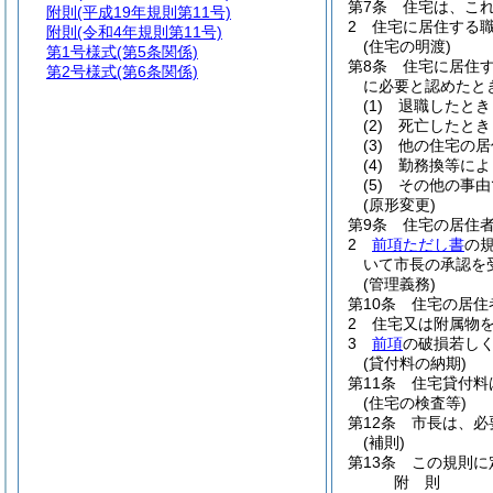
第7条
住宅は、こ
附則
(平成19年規則第11号)
2
住宅に居住する
附則
(令和4年規則第11号)
(住宅の明渡)
第1号様式
(第5条関係)
第8条
住宅に居住
第2号様式
(第6条関係)
に必要と認めたと
(1)
退職したとき
(2)
死亡したとき
(3)
他の住宅の居
(4)
勤務換等によ
(5)
その他の事由
(原形変更)
第9条
住宅の居住
2
前項ただし書
の
いて市長の承認を
(管理義務)
第10条
住宅の居住
2
住宅又は附属物
3
前項
の破損若し
(貸付料の納期)
第11条
住宅貸付料
(住宅の検査等)
第12条
市長は、必
(補則)
第13条
この規則に
附
則