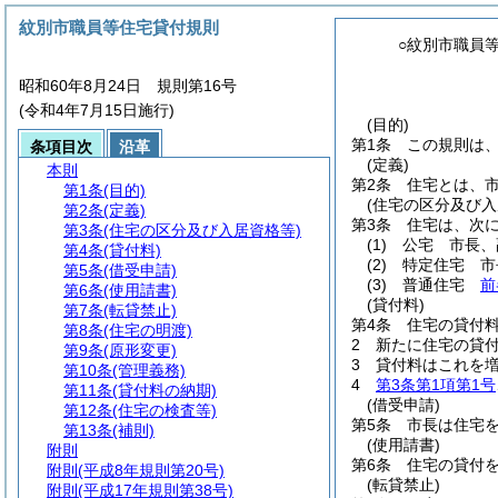
紋別市職員等住宅貸付規則
○紋別市職員
昭和60年8月24日 規則第16号
(令和4年7月15日施行)
(目的)
第1条
この規則は
条項目次
沿革
(定義)
本則
第2条
住宅とは、
第1条
(目的)
(住宅の区分及び入
第2条
(定義)
第3条
住宅は、次
第3条
(住宅の区分及び入居資格等)
(1)
公宅 市長、
第4条
(貸付料)
(2)
特定住宅 市
第5条
(借受申請)
(3)
普通住宅
前
第6条
(使用請書)
(貸付料)
第7条
(転貸禁止)
第4条
住宅の貸付
第8条
(住宅の明渡)
2
新たに住宅の貸
第9条
(原形変更)
3
貸付料はこれを
第10条
(管理義務)
4
第3条第1項第1号
第11条
(貸付料の納期)
(借受申請)
第12条
(住宅の検査等)
第5条
市長は住宅
第13条
(補則)
(使用請書)
附則
第6条
住宅の貸付
附則
(平成8年規則第20号)
(転貸禁止)
附則
(平成17年規則第38号)