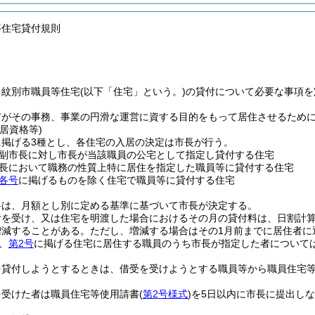
等住宅貸付規則
、紋別市職員等住宅
(以下「住宅」という。)
の貸付について必要な事項を
市がその事務、事業の円滑な運営に資する目的をもって居住させるため
居資格等)
に掲げる3種とし、各住宅の入居の決定は市長が行う。
副市長に対し市長が当該職員の公宅として指定し貸付する住宅
長において職務の性質上特に居住を指定した職員等に貸付する住宅
各号
に掲げるものを除く住宅で職員等に貸付する住宅
料は、月額とし別に定める基準に基づいて市長が決定する。
付を受け、又は住宅を明渡した場合におけるその月の貸付料は、日割計
増減することがある。
ただし、増減する場合はその1月前までに居住者に
、
第2号
に掲げる住宅に居住する職員のうち市長が指定した者について
を貸付しようとするときは、借受を受けようとする職員等から職員住宅
を受けた者は職員住宅等使用請書
(
第2号様式
)
を5日以内に市長に提出し