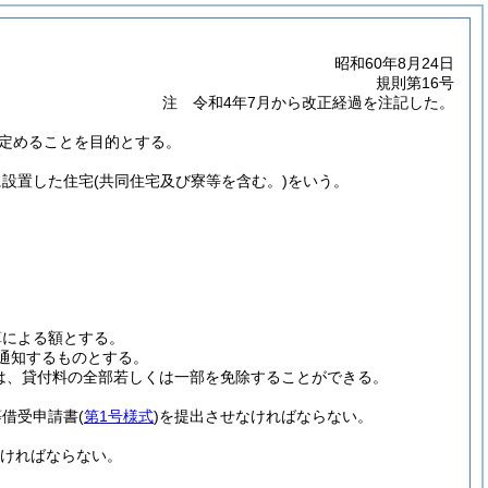
昭和60年8月24日
規則第16号
注 令和4年7月から改正経過を注記した。
定めることを目的とする。
に設置した住宅
(共同住宅及び寮等を含む。)
をいう。
算による額とする。
通知するものとする。
は、貸付料の全部若しくは一部を免除することができる。
等借受申請書
(
第1号様式
)
を提出させなければならない。
なければならない。