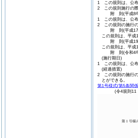
1
この規則は、公
2
この規則施行の
附
則
(平成8
1
この規則は、公
2
この規則の施行
附
則
(平成1
この規則は、平成1
附
則
(平成1
この規則は、平成1
附
則
(令和4
(施行期日)
1
この規則は、公
(経過措置)
2
この規則の施行
とができる。
第1号様式
(第5条関係
(令4規則1