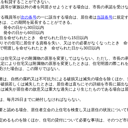
れを転貸することができない。
職員等が家族以外の者を同居させようとする場合は、市長の承認を受け
する職員等が
次の各号
の一に該当する場合は、居住者は
当該各号
に規定
きは、この期間を延長することができる。
 発令の日から30日以内
 発令の日から60日以内
住を命ぜられたとき 命ぜられた日から15日以内
りその住宅に居住する資格を失い、又はその必要がなくなったとき 命
で明渡しを命ぜられたとき 命ぜられた日から30日以内
者は住宅又はその附属物の原形を変更してはならない。
ただし、市長の
規定により住宅又は附属物の原形を変更したときは、住宅明渡の際これ
受けた場合は、この限りではない。
者は、自然の腐朽又は不可抗力による破損又は滅失の場合を除くほか、
を破損若しくは滅失したときは、居住者は直ちにその詳細を市長に届出
くは滅失が居住者の故意又は重大な過失により生じたものである場合は
は、毎月25日までに納付しなければならない。
要と認める場合、居住者立会の上住宅を検査し又は居住の状況について
定めるものを除くほか、住宅の貸付について必要な事項は、そのつど市