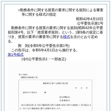
○勤務条件に関する措置の要求に関する規則による審査
等に関する様式の指定
昭和42年4月10日
公平委告示第1号
勤務条件に関する措置の要求に関する規則
(昭和42年公平委
規則第4号。以下「措置要求規則」という。)
第9条の規定に基
づき、措置の要求の審査等に関する
様式
を次のとおり定め
る。
附
則
(令和5年
公平委告示第1号)
この告示は、令和5年4月1日から施行する。
第1号様式
(令5公平委告示1・一部改正)