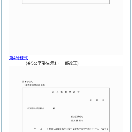
第4号様式
(令5公平委告示1・一部改正)