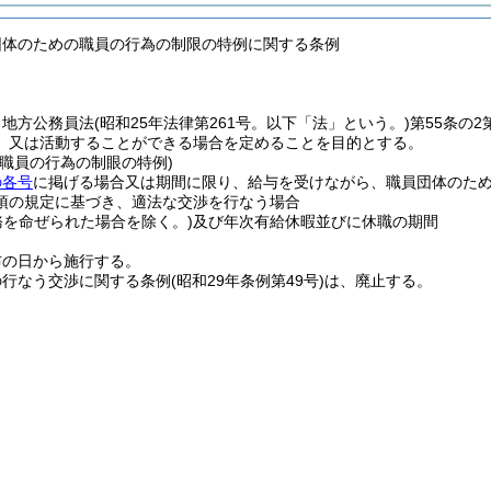
団体のための職員の行為の制限の特例に関する条例
、地方公務員法
(昭和25年法律第261号。以下「法」という。)
第55条の
、又は活動することができる場合を定めることを目的とする。
の職員の行為の制眼の特例)
の各号
に掲げる場合又は期間に限り、給与を受けながら、職員団体のた
8項の規定に基づき、適法な交渉を行なう場合
務を命ぜられた場合を除く。)
及び年次有給休暇並びに休職の期間
布の日から施行する。
の行なう交渉に関する条例
(昭和29年条例第49号)
は、廃止する。