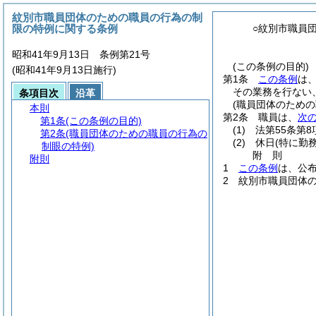
紋別市職員団体のための職員の行為の制
限の特例に関する条例
○紋別市職員
昭和41年9月13日 条例第21号
(この条例の目的)
(昭和41年9月13日施行)
第1条
この条例
は
その業務を行ない
条項目次
沿革
(職員団体のため
本則
第2条
職員は、
次
第1条
(この条例の目的)
(1)
法第55条第
第2条
(職員団体のための職員の行為の
(2)
休日
(特に勤
制眼の特例)
附
則
附則
1
この条例
は、公
2
紋別市職員団体