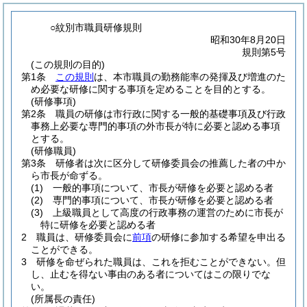
○紋別市職員研修規則
昭和30年8月20日
規則第5号
(この規則の目的)
第1条
この規則
は、本市職員の勤務能率の発揮及び増進のた
め必要な研修に関する事項を定めることを目的とする。
(研修事項)
第2条
職員の研修は市行政に関する一般的基礎事項及び行政
事務上必要な専門的事項の外市長が特に必要と認める事項
とする。
(研修職員)
第3条
研修者は次に区分して研修委員会の推薦した者の中か
ら市長が命ずる。
(1)
一般的事項について、市長が研修を必要と認める者
(2)
専門的事項について、市長が研修を必要と認める者
(3)
上級職員として高度の行政事務の運営のために市長が
特に研修を必要と認める者
2
職員は、研修委員会に
前項
の研修に参加する希望を申出る
ことができる。
3
研修を命ぜられた職員は、これを拒むことができない。
但
し、止むを得ない事由のある者についてはこの限りでな
い。
(所属長の責任)