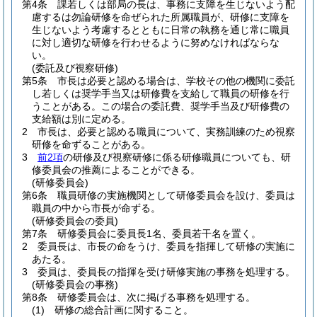
第4条
課若しくは部局の長は、事務に支障を生じないよう配
慮するは勿論研修を命ぜられた所属職員が、研修に支障を
生じないよう考慮するとともに日常の執務を通じ常に職員
に対し適切な研修を行わせるように努めなければならな
い。
(委託及び視察研修)
第5条
市長は必要と認める場合は、学校その他の機関に委託
し若しくは奨学手当又は研修費を支給して職員の研修を行
うことがある。
この場合の委託費、奨学手当及び研修費の
支給額は別に定める。
2
市長は、必要と認める職員について、実務訓練のため視察
研修を命ずることがある。
3
前2項
の研修及び視察研修に係る研修職員についても、研
修委員会の推薦によることができる。
(研修委員会)
第6条
職員研修の実施機関として研修委員会を設け、委員は
職員の中から市長が命ずる。
(研修委員会の委員)
第7条
研修委員会に委員長1名、委員若干名を置く。
2
委員長は、市長の命をうけ、委員を指揮して研修の実施に
あたる。
3
委員は、委員長の指揮を受け研修実施の事務を処理する。
(研修委員会の事務)
第8条
研修委員会は、次に掲げる事務を処理する。
(1)
研修の総合計画に関すること。