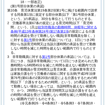
18・一部改正)
(第1号部分休業の承認)
第10条
育児休業法第19条第2項第1号に掲げる範囲内で請求
する同条第1項に規定する部分休業
(以下「第1号部分休業」
という。)
の承認は、30分を単位として行うものとする。
2
労働基準法第67条の規定による育児時間
(以下「育児時
間」という。)
又は
紋別市職員の勤務時間、休暇等に関する
条例
(平成13年条例第24号)
第17条第1項
の規定による介護
時間の承認を受けて勤務しない職員
(非常勤職員を除く。)
に対する
第1号
部分休業の承認については、1日につき2時
間から当該育児時間又は当該介護時間の承認を受けて勤務
しない時間を減じた時間を超えない範囲内で行うものとす
る。
3
非常勤職員に対する
第1号
部分休業の承認については、1
日につき、当該非常勤職員について1日につき定められた勤
務時間から5時間45分を減じた時間を超えない範囲内で
(当
該非常勤職員が育児時間又は育児休業、介護休業等育児又
は家族介護を行う労働者の福祉に関する法律
(平成3年法律
第76号)
第61条の2第20項の規定による介護をするための時
間
(以下「介護をするための時間」という。)
の承認を受け
て勤務しない場合にあっては、当該時間を超えない範囲内
で、かつ、2時間から当該育児時間又は当該介護をするため
の時間の承認を受けて勤務しない時間を減じた時間を超え
ない範囲内で)
行うものとする。
(令元条例26・令4条例17・令5条例3・令7条例18・