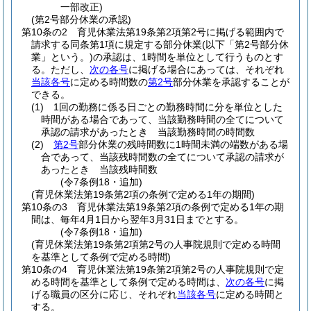
一部改正)
(第2号部分休業の承認)
第10条の2
育児休業法第19条第2項第2号に掲げる範囲内で
請求する同条第1項に規定する部分休業
(以下「第2号部分休
業」という。)
の承認は、1時間を単位として行うものとす
る。
ただし、
次の各号
に掲げる場合にあっては、それぞれ
当該各号
に定める時間数の
第2号
部分休業を承認することが
できる。
(1)
1回の勤務に係る日ごとの勤務時間に分を単位とした
時間がある場合であって、当該勤務時間の全てについて
承認の請求があったとき 当該勤務時間の時間数
(2)
第2号
部分休業の残時間数に1時間未満の端数がある場
合であって、当該残時間数の全てについて承認の請求が
あったとき 当該残時間数
(令7条例18・追加)
(育児休業法第19条第2項の条例で定める1年の期間)
第10条の3
育児休業法第19条第2項の条例で定める1年の期
間は、毎年4月1日から翌年3月31日までとする。
(令7条例18・追加)
(育児休業法第19条第2項第2号の人事院規則で定める時間
を基準として条例で定める時間)
第10条の4
育児休業法第19条第2項第2号の人事院規則で定
める時間を基準として条例で定める時間は、
次の各号
に掲
げる職員の区分に応じ、それぞれ
当該各号
に定める時間と
する。