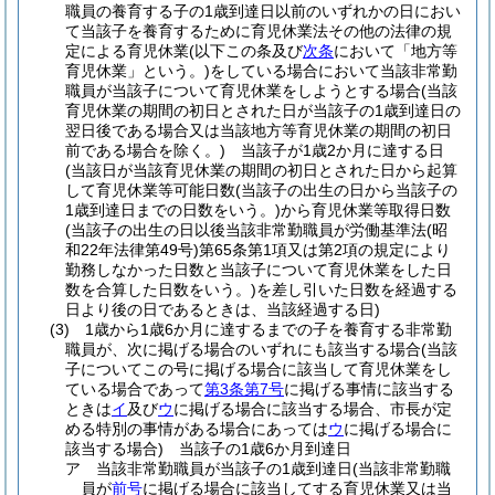
職員の養育する子の1歳到達日以前のいずれかの日におい
て当該子を養育するために育児休業法その他の法律の規
定による育児休業
(以下この条及び
次条
において「地方等
育児休業」という。)
をしている場合において当該非常勤
職員が当該子について育児休業をしようとする場合
(当該
育児休業の期間の初日とされた日が当該子の1歳到達日の
翌日後である場合又は当該地方等育児休業の期間の初日
前である場合を除く。)
当該子が1歳2か月に達する日
(当該日が当該育児休業の期間の初日とされた日から起算
して育児休業等可能日数
(当該子の出生の日から当該子の
1歳到達日までの日数をいう。)
から育児休業等取得日数
(当該子の出生の日以後当該非常勤職員が労働基準法
(昭
和22年法律第49号)
第65条第1項又は第2項の規定により
勤務しなかった日数と当該子について育児休業をした日
数を合算した日数をいう。)
を差し引いた日数を経過する
日より後の日であるときは、当該経過する日)
(3)
1歳から1歳6か月に達するまでの子を養育する非常勤
職員が、次に掲げる場合のいずれにも該当する場合
(当該
子についてこの号に掲げる場合に該当して育児休業をし
ている場合であって
第3条第7号
に掲げる事情に該当する
ときは
イ
及び
ウ
に掲げる場合に該当する場合、市長が定
める特別の事情がある場合にあっては
ウ
に掲げる場合に
該当する場合)
当該子の1歳6か月到達日
ア
当該非常勤職員が当該子の1歳到達日
(当該非常勤職
員が
前号
に掲げる場合に該当してする育児休業又は当