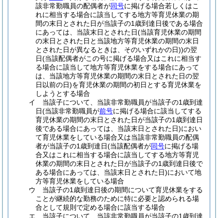
該非常勤職員の配偶者が
同号
に掲げる場合若しくはこ
れに相当する場合に該当してする地方等育児休業の期
間の末日とされた日が当該子の1歳到達日後である場合
にあっては、当該末日とされた日
(当該育児休業の期間
の末日とされた日と当該地方等育児休業の期間の末日
とされた日が異なるときは、そのいずれかの日)
)
の翌
日
(当該配偶者がこの号に掲げる場合又はこれに相当す
る場合に該当して地方等育児休業をする場合にあって
は、当該地方等育児休業の期間の末日とされた日の翌
日以前の日)
を育児休業の期間の初日とする育児休業を
しようとする場合
イ
当該子について、当該非常勤職員が当該子の1歳到達
日
(当該非常勤職員が
前号
に掲げる場合に該当してする
育児休業の期間の末日とされた日が当該子の1歳到達日
後である場合にあっては、当該末日とされた日)
におい
て育児休業をしている場合又は当該非常勤職員の配偶
者が当該子の1歳到達日
(当該配偶者が
同号
に掲げる場
合又はこれに相当する場合に該当してする地方等育児
休業の期間の末日とされた日が当該子の1歳到達日後で
ある場合にあっては、当該末日とされた日)
において地
方等育児休業をしている場合
ウ
当該子の1歳到達日後の期間について育児休業をする
ことが継続的な勤務のために特に必要と認められる場
合として規則で定める場合に該当する場合
エ
当該子について、当該非常勤職員が当該子の1歳到達