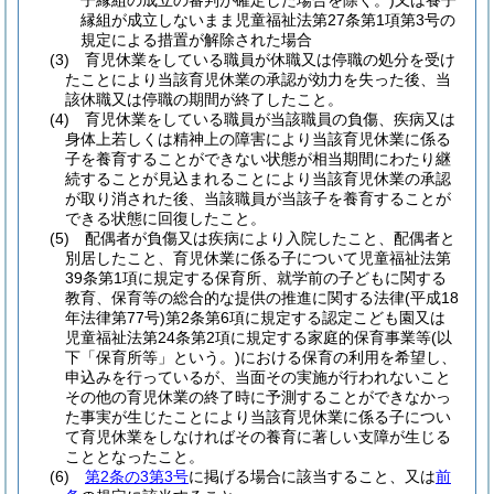
子縁組の成立の審判が確定した場合を除く。)
又は養子
縁組が成立しないまま児童福祉法第27条第1項第3号の
規定による措置が解除された場合
(3)
育児休業をしている職員が休職又は停職の処分を受け
たことにより当該育児休業の承認が効力を失った後、当
該休職又は停職の期間が終了したこと。
(4)
育児休業をしている職員が当該職員の負傷、疾病又は
身体上若しくは精神上の障害により当該育児休業に係る
子を養育することができない状態が相当期間にわたり継
続することが見込まれることにより当該育児休業の承認
が取り消された後、当該職員が当該子を養育することが
できる状態に回復したこと。
(5)
配偶者が負傷又は疾病により入院したこと、配偶者と
別居したこと、育児休業に係る子について児童福祉法第
39条第1項に規定する保育所、就学前の子どもに関する
教育、保育等の総合的な提供の推進に関する法律
(平成18
年法律第77号)
第2条第6項に規定する認定こども園又は
児童福祉法第24条第2項に規定する家庭的保育事業等
(以
下「保育所等」という。)
における保育の利用を希望し、
申込みを行っているが、当面その実施が行われないこと
その他の育児休業の終了時に予測することができなかっ
た事実が生じたことにより当該育児休業に係る子につい
て育児休業をしなければその養育に著しい支障が生じる
こととなったこと。
(6)
第2条の3第3号
に掲げる場合に該当すること、又は
前