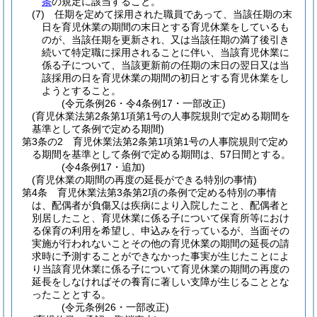
条
の規定に該当すること。
(7)
任期を定めて採用された職員であって、当該任期の末
日を育児休業の期間の末日とする育児休業をしているも
のが、当該任期を更新され、又は当該任期の満了後引き
続いて特定職に採用されることに伴い、当該育児休業に
係る子について、当該更新前の任期の末日の翌日又は当
該採用の日を育児休業の期間の初日とする育児休業をし
ようとすること。
(令元条例26・令4条例17・一部改正)
(育児休業法第2条第1項第1号の人事院規則で定める期間を
基準として条例で定める期間)
第3条の2
育児休業法第2条第1項第1号の人事院規則で定め
る期間を基準として条例で定める期間は、57日間とする。
(令4条例17・追加)
(育児休業の期間の再度の延長ができる特別の事情)
第4条
育児休業法第3条第2項の条例で定める特別の事情
は、配偶者が負傷又は疾病により入院したこと、配偶者と
別居したこと、育児休業に係る子について保育所等におけ
る保育の利用を希望し、申込みを行っているが、当面その
実施が行われないことその他の育児休業の期間の延長の請
求時に予測することができなかった事実が生じたことによ
り当該育児休業に係る子について育児休業の期間の再度の
延長をしなければその養育に著しい支障が生じることとな
ったこととする。
(令元条例26・一部改正)