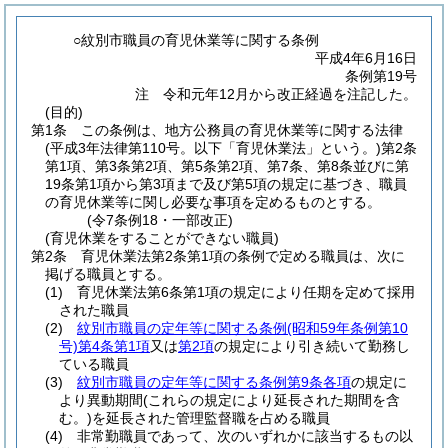
○紋別市職員の育児休業等に関する条例
平成4年6月16日
条例第19号
注 令和元年12月から改正経過を注記した。
(目的)
第1条
この条例は、地方公務員の育児休業等に関する法律
(平成3年法律第110号。以下「育児休業法」という。)
第2条
第1項、第3条第2項、第5条第2項、第7条、第8条並びに第
19条第1項から第3項まで及び第5項の規定に基づき、職員
の育児休業等に関し必要な事項を定めるものとする。
(令7条例18・一部改正)
(育児休業をすることができない職員)
第2条
育児休業法第2条第1項の条例で定める職員は、次に
掲げる職員とする。
(1)
育児休業法第6条第1項の規定により任期を定めて採用
された職員
(2)
紋別市職員の定年等に関する条例
(昭和59年条例第10
号)
第4条第1項
又は
第2項
の規定により引き続いて勤務し
ている職員
(3)
紋別市職員の定年等に関する条例第9条各項
の規定に
より異動期間
(これらの規定により延長された期間を含
む。)
を延長された管理監督職を占める職員
(4)
非常勤職員であって、次のいずれかに該当するもの以