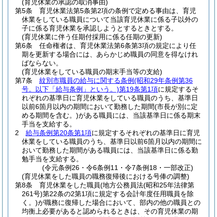
(育児休業の承認の取消事由)
第5条
育児休業法第5条第2項の条例で定める事由は、育児
休業をしている職員について当該育児休業に係る子以外の
子に係る育児休業を承認しようとするときとする。
(育児休業に伴う任期付採用に係る任期の更新)
第6条
任命権者は、育児休業法第6条第3項の規定により任
期を更新する場合には、あらかじめ職員の同意を得なけれ
ばならない。
(育児休業をしている職員の期末手当等の支給)
第7条
紋別市職員の給与に関する条例
(昭和29年条例第36
号。以下「給与条例」という。)
第19条第1項
に規定するそ
れぞれの基準日に育児休業をしている職員のうち、基準日
以前6箇月以内の期間において勤務した期間
(市長が別に定
める期間を含む。)
がある職員には、当該基準日に係る期末
手当を支給する。
2
給与条例第20条第1項
に規定するそれぞれの基準日に育児
休業をしている職員のうち、基準日以前6箇月以内の期間に
おいて勤務した期間がある職員には、当該基準日に係る勤
勉手当を支給する。
(令元条例26・令6条例11・令7条例18・一部改正)
(育児休業をした職員の職務復帰後における号俸の調整)
第8条
育児休業をした職員
(地方公務員法
(昭和25年法律第
261号)
第22条の2第1項に規定する会計年度任用職員を除
く。)
が職務に復帰した場合において、部内の他の職員との
均衡上必要があると認められるときは、その育児休業の期