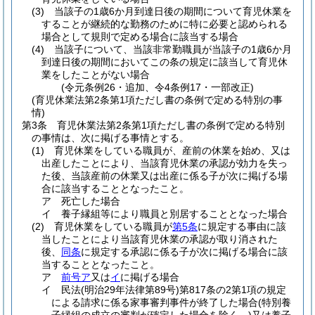
(3)
当該子の1歳6か月到達日後の期間について育児休業を
することが継続的な勤務のために特に必要と認められる
場合として規則で定める場合に該当する場合
(4)
当該子について、当該非常勤職員が当該子の1歳6か月
到達日後の期間においてこの条の規定に該当して育児休
業をしたことがない場合
(令元条例26・追加、令4条例17・一部改正)
(育児休業法第2条第1項ただし書の条例で定める特別の事
情)
第3条
育児休業法第2条第1項ただし書の条例で定める特別
の事情は、次に掲げる事情とする。
(1)
育児休業をしている職員が、産前の休業を始め、又は
出産したことにより、当該育児休業の承認が効力を失っ
た後、当該産前の休業又は出産に係る子が次に掲げる場
合に該当することとなったこと。
ア
死亡した場合
イ
養子縁組等により職員と別居することとなった場合
(2)
育児休業をしている職員が
第5条
に規定する事由に該
当したことにより当該育児休業の承認が取り消された
後、
同条
に規定する承認に係る子が次に掲げる場合に該
当することとなったこと。
ア
前号ア
又は
イ
に掲げる場合
イ
民法
(明治29年法律第89号)
第817条の2第1項の規定
による請求に係る家事審判事件が終了した場合
(特別養