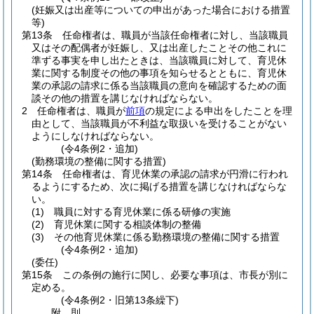
(妊娠又は出産等についての申出があった場合における措置
等)
第13条
任命権者は、職員が当該任命権者に対し、当該職員
又はその配偶者が妊娠し、又は出産したことその他これに
準ずる事実を申し出たときは、当該職員に対して、育児休
業に関する制度その他の事項を知らせるとともに、育児休
業の承認の請求に係る当該職員の意向を確認するための面
談その他の措置を講じなければならない。
2
任命権者は、職員が
前項
の規定による申出をしたことを理
由として、当該職員が不利益な取扱いを受けることがない
ようにしなければならない。
(令4条例2・追加)
(勤務環境の整備に関する措置)
第14条
任命権者は、育児休業の承認の請求が円滑に行われ
るようにするため、次に掲げる措置を講じなければならな
い。
(1)
職員に対する育児休業に係る研修の実施
(2)
育児休業に関する相談体制の整備
(3)
その他育児休業に係る勤務環境の整備に関する措置
(令4条例2・追加)
(委任)
第15条
この条例の施行に関し、必要な事項は、市長が別に
定める。
(令4条例2・旧第13条繰下)
附
則