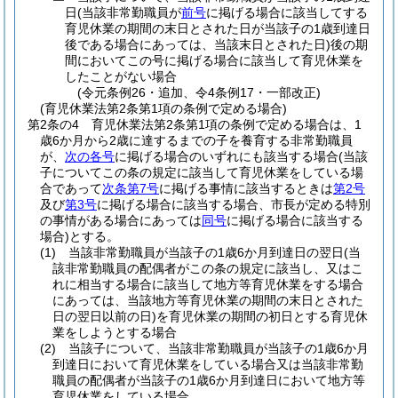
日
(当該非常勤職員が
前号
に掲げる場合に該当してする
育児休業の期間の末日とされた日が当該子の1歳到達日
後である場合にあっては、当該末日とされた日)
後の期
間においてこの号に掲げる場合に該当して育児休業を
したことがない場合
(令元条例26・追加、令4条例17・一部改正)
(育児休業法第2条第1項の条例で定める場合)
第2条の4
育児休業法第2条第1項の条例で定める場合は、1
歳6か月から2歳に達するまでの子を養育する非常勤職員
が、
次の各号
に掲げる場合のいずれにも該当する場合
(当該
子についてこの条の規定に該当して育児休業をしている場
合であって
次条第7号
に掲げる事情に該当するときは
第2号
及び
第3号
に掲げる場合に該当する場合、市長が定める特別
の事情がある場合にあっては
同号
に掲げる場合に該当する
場合)
とする。
(1)
当該非常勤職員が当該子の1歳6か月到達日の翌日
(当
該非常勤職員の配偶者がこの条の規定に該当し、又はこ
れに相当する場合に該当して地方等育児休業をする場合
にあっては、当該地方等育児休業の期間の末日とされた
日の翌日以前の日)
を育児休業の期間の初日とする育児休
業をしようとする場合
(2)
当該子について、当該非常勤職員が当該子の1歳6か月
到達日において育児休業をしている場合又は当該非常勤
職員の配偶者が当該子の1歳6か月到達日において地方等
育児休業をしている場合