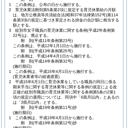
1
この条例は、公布の日から施行する。
2
育児休業法附則第5条第2項に規定する育児休業給の月額
は、地方公務員等共済組合法
(昭和37年法律第152号)
第114
条第3項の規定に基づき算定される掛金の合計額に相当する
額とする。
3
紋別市女子職員の育児休業に関する条例
(平成2年条例第
22号)
は、廃止する。
附
則
(平成11年
条例第23号)
この条例は、平成12年1月1日から施行する。
附
則
(平成13年
条例第25号)
この条例は、平成14年4月1日から施行する。
附
則
(平成14年
条例第32号)
(施行期日)
1
この条例は、平成15年4月1日から施行する。
(育児休業者等の経過措置)
2
平成15年6月1日に育児休業をしている職員の同日に係る
期末手当に関する育児休業等に関する条例の規定による改
正後の紋別市職員の育児休業等に関する条例第5条の2第1
項の規定の適用については、同項中「6箇月以内」とあるの
は「3箇月以内」とする。
附
則
(平成19年
条例第11号)
抄
(施行期日)
1
この条例は、平成19年4月1日から施行する。
附
則
(平成19年
条例第12号)
抄