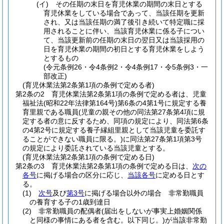
(イ)
その任期の末日を育児休業の期間の末日とする
育児休業をしている場合であって、当該任期を更新
され、又は当該任期の満了後引き続いて特定職に採
用されることに伴い、当該育児休業に係る子につい
て、当該更新前の任期の末日の翌日又は当該採用の
日を育児休業の期間の初日とする育児休業をしよう
とするもの
(令元条例26・令4条例2・令4条例17・令5条例3・一
部改正)
(育児休業法第2条第1項の条例で定める者)
第2条の2
育児休業法第2条第1項の条例で定める者は、児童
福祉法
(昭和22年法律第164号)
第6条の4第1号に規定する養
育里親である職員
(児童の親その他の同法第27条第4項に規
定する者の意に反するため、同項の規定により、同法第6条
の4第2号に規定する養子縁組里親として当該児童を委託す
ることができない職員に限る。)
に同法第27条第1項第3号
の規定により委託されている当該児童とする。
(育児休業法第2条第1項の条例で定める日)
第2条の3
育児休業法第2条第1項の条例で定める日は、
次の
各号
に掲げる場合の区分に応じ、
当該各号
に定める日とす
る。
(1)
次号
及び
第3号
に掲げる場合以外の場合 非常勤職員
の養育する子の1歳到達日
(2)
非常勤職員の配偶者
(届出をしないが事実上婚姻関係
と同様の事情にある者を含む。以下同じ。)
が当該非常勤