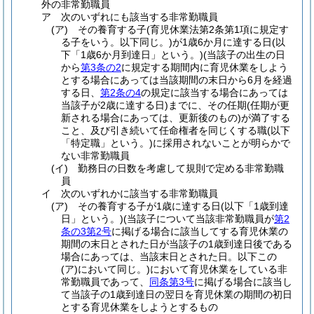
外の非常勤職員
ア
次のいずれにも該当する非常勤職員
(ア)
その養育する子
(育児休業法第2条第1項に規定す
る子をいう。以下同じ。)
が1歳6か月に達する日
(以
下「1歳6か月到達日」という。)
(当該子の出生の日
から
第3条の2
に規定する期間内に育児休業をしよう
とする場合にあっては当該期間の末日から6月を経過
する日、
第2条の4
の規定に該当する場合にあっては
当該子が2歳に達する日)
までに、その任期
(任期が更
新される場合にあっては、更新後のもの)
が満了する
こと、及び引き続いて任命権者を同じくする職
(以下
「特定職」という。)
に採用されないことが明らかで
ない非常勤職員
(イ)
勤務日の日数を考慮して規則で定める非常勤職
員
イ
次のいずれかに該当する非常勤職員
(ア)
その養育する子が1歳に達する日
(以下「1歳到達
日」という。)
(当該子について当該非常勤職員が
第2
条の3第2号
に掲げる場合に該当してする育児休業の
期間の末日とされた日が当該子の1歳到達日後である
場合にあっては、当該末日とされた日。以下この
(ア)
において同じ。)
において育児休業をしている非
常勤職員であって、
同条第3号
に掲げる場合に該当し
て当該子の1歳到達日の翌日を育児休業の期間の初日
とする育児休業をしようとするもの