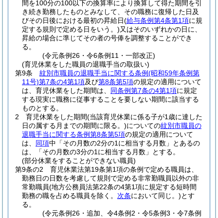
間を100分の100以下の換算率により換算して得た期間を引
き続き勤務したものとみなして、その職務に復帰した日及
びその日後における最初の昇給日
(
給与条例第4条第1項
に規
定する規則で定める日をいう。)
又はそのいずれかの日に、
昇給の場合に準じてその者の号俸を調整することができ
る。
(令元条例26・令6条例11・一部改正)
(育児休業をした職員の退職手当の取扱い)
第9条
紋別市職員の退職手当に関する条例
(昭和59年条例第
11号)
第7条の4第1項
及び
第8条第5項
の規定の適用について
は、育児休業をした期間は、
同条例第7条の4第1項
に規定
する現実に職務に従事することを要しない期間に該当する
ものとする。
2
育児休業をした期間
(当該育児休業に係る子が1歳に達した
日の属する月までの期間に限る。)
についての
紋別市職員の
退職手当に関する条例第8条第5項
の規定の適用について
は、
同項
中「その月数の2分の1に相当する月数」とあるの
は、「その月数の3分の1に相当する月数」とする。
(部分休業をすることができない職員)
第9条の2
育児休業法第19条第1項の条例で定める職員は、
勤務日の日数を考慮して規則で定める非常勤職員以外の非
常勤職員
(地方公務員法第22条の4第1項に規定する短時間
勤務の職を占める職員を除く。
次条
において同じ。)
とす
る。
(令元条例26・追加、令4条例2・令5条例3・令7条例