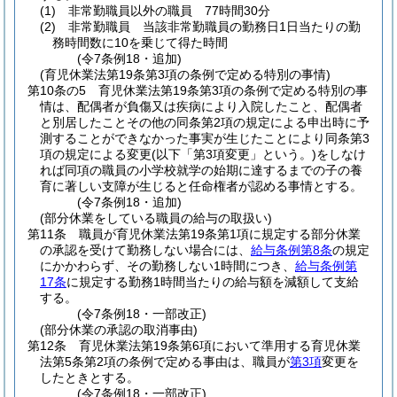
(1)
非常勤職員以外の職員 77時間30分
(2)
非常勤職員 当該非常勤職員の勤務日1日当たりの勤
務時間数に10を乗じて得た時間
(令7条例18・追加)
(育児休業法第19条第3項の条例で定める特別の事情)
第10条の5
育児休業法第19条第3項の条例で定める特別の事
情は、配偶者が負傷又は疾病により入院したこと、配偶者
と別居したことその他の同条第2項の規定による申出時に予
測することができなかった事実が生じたことにより同条第3
項の規定による変更
(以下「第3項変更」という。)
をしなけ
れば同項の職員の小学校就学の始期に達するまでの子の養
育に著しい支障が生じると任命権者が認める事情とする。
(令7条例18・追加)
(部分休業をしている職員の給与の取扱い)
第11条
職員が育児休業法第19条第1項に規定する部分休業
の承認を受けて勤務しない場合には、
給与条例第8条
の規定
にかかわらず、その勤務しない1時間につき、
給与条例第
17条
に規定する勤務1時間当たりの給与額を減額して支給
する。
(令7条例18・一部改正)
(部分休業の承認の取消事由)
第12条
育児休業法第19条第6項において準用する育児休業
法第5条第2項の条例で定める事由は、職員が
第3項
変更を
したときとする。
(令7条例18・一部改正)