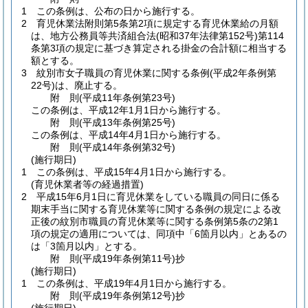
1
この条例は、公布の日から施行する。
2
育児休業法附則第5条第2項に規定する育児休業給の月額
は、地方公務員等共済組合法
(昭和37年法律第152号)
第114
条第3項の規定に基づき算定される掛金の合計額に相当する
額とする。
3
紋別市女子職員の育児休業に関する条例
(平成2年条例第
22号)
は、廃止する。
附
則
(平成11年
条例第23号)
この条例は、平成12年1月1日から施行する。
附
則
(平成13年
条例第25号)
この条例は、平成14年4月1日から施行する。
附
則
(平成14年
条例第32号)
(施行期日)
1
この条例は、平成15年4月1日から施行する。
(育児休業者等の経過措置)
2
平成15年6月1日に育児休業をしている職員の同日に係る
期末手当に関する育児休業等に関する条例の規定による改
正後の紋別市職員の育児休業等に関する条例第5条の2第1
項の規定の適用については、同項中「6箇月以内」とあるの
は「3箇月以内」とする。
附
則
(平成19年
条例第11号)
抄
(施行期日)
1
この条例は、平成19年4月1日から施行する。
附
則
(平成19年
条例第12号)
抄