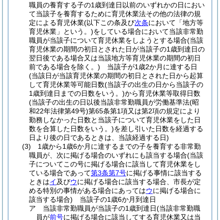
職員の養育する子の1歳到達日以前のいずれかの日におい
て当該子を養育するために育児休業法その他の法律の規
定による育児休業
(以下この条及び
次条
において「地方等
育児休業」という。)
をしている場合において当該非常勤
職員が当該子について育児休業をしようとする場合
(当該
育児休業の期間の初日とされた日が当該子の1歳到達日の
翌日後である場合又は当該地方等育児休業の期間の初日
前である場合を除く。)
当該子が1歳2か月に達する日
(当該日が当該育児休業の期間の初日とされた日から起算
して育児休業等可能日数
(当該子の出生の日から当該子の
1歳到達日までの日数をいう。)
から育児休業等取得日数
(当該子の出生の日以後当該非常勤職員が労働基準法
(昭
和22年法律第49号)
第65条第1項又は第2項の規定により
勤務しなかった日数と当該子について育児休業をした日
数を合算した日数をいう。)
を差し引いた日数を経過する
日より後の日であるときは、当該経過する日)
(3)
1歳から1歳6か月に達するまでの子を養育する非常勤
職員が、次に掲げる場合のいずれにも該当する場合
(当該
子についてこの号に掲げる場合に該当して育児休業をし
ている場合であって
第3条第7号
に掲げる事情に該当する
ときは
イ
及び
ウ
に掲げる場合に該当する場合、市長が定
める特別の事情がある場合にあっては
ウ
に掲げる場合に
該当する場合)
当該子の1歳6か月到達日
ア
当該非常勤職員が当該子の1歳到達日
(当該非常勤職
員が
前号
に掲げる場合に該当してする育児休業又は当