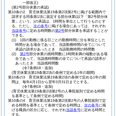
一部改正)
(第2号部分休業の承認)
第10条の2
育児休業法第19条第2項第2号に掲げる範囲内で
請求する同条第1項に規定する部分休業
(以下「第2号部分休
業」という。)
の承認は、1時間を単位として行うものとす
る。
ただし、
次の各号
に掲げる場合にあっては、それぞれ
当該各号
に定める時間数の
第2号
部分休業を承認することが
できる。
(1)
1回の勤務に係る日ごとの勤務時間に分を単位とした
時間がある場合であって、当該勤務時間の全てについて
承認の請求があったとき 当該勤務時間の時間数
(2)
第2号
部分休業の残時間数に1時間未満の端数がある場
合であって、当該残時間数の全てについて承認の請求が
あったとき 当該残時間数
(令7条例18・追加)
(育児休業法第19条第2項の条例で定める1年の期間)
第10条の3
育児休業法第19条第2項の条例で定める1年の期
間は、毎年4月1日から翌年3月31日までとする。
(令7条例18・追加)
(育児休業法第19条第2項第2号の人事院規則で定める時間
を基準として条例で定める時間)
第10条の4
育児休業法第19条第2項第2号の人事院規則で定
める時間を基準として条例で定める時間は、
次の各号
に掲
げる職員の区分に応じ、それぞれ
当該各号
に定める時間と
する。