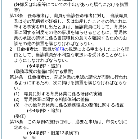
(妊娠又は出産等についての申出があった場合における措置
等)
第13条
任命権者は、職員が当該任命権者に対し、当該職員
又はその配偶者が妊娠し、又は出産したことその他これに
準ずる事実を申し出たときは、当該職員に対して、育児休
業に関する制度その他の事項を知らせるとともに、育児休
業の承認の請求に係る当該職員の意向を確認するための面
談その他の措置を講じなければならない。
2
任命権者は、職員が
前項
の規定による申出をしたことを理
由として、当該職員が不利益な取扱いを受けることがない
ようにしなければならない。
(令4条例2・追加)
(勤務環境の整備に関する措置)
第14条
任命権者は、育児休業の承認の請求が円滑に行われ
るようにするため、次に掲げる措置を講じなければならな
い。
(1)
職員に対する育児休業に係る研修の実施
(2)
育児休業に関する相談体制の整備
(3)
その他育児休業に係る勤務環境の整備に関する措置
(令4条例2・追加)
(委任)
第15条
この条例の施行に関し、必要な事項は、市長が別に
定める。
(令4条例2・旧第13条繰下)
附
則