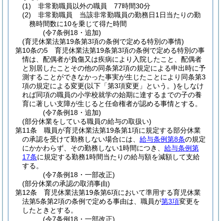
(1)
非常勤職員以外の職員 77時間30分
(2)
非常勤職員 当該非常勤職員の勤務日1日当たりの勤
務時間数に10を乗じて得た時間
(令7条例18・追加)
(育児休業法第19条第3項の条例で定める特別の事情)
第10条の5
育児休業法第19条第3項の条例で定める特別の事
情は、配偶者が負傷又は疾病により入院したこと、配偶者
と別居したことその他の同条第2項の規定による申出時に予
測することができなかった事実が生じたことにより同条第3
項の規定による変更
(以下「第3項変更」という。)
をしなけ
れば同項の職員の小学校就学の始期に達するまでの子の養
育に著しい支障が生じると任命権者が認める事情とする。
(令7条例18・追加)
(部分休業をしている職員の給与の取扱い)
第11条
職員が育児休業法第19条第1項に規定する部分休業
の承認を受けて勤務しない場合には、
給与条例第8条
の規定
にかかわらず、その勤務しない1時間につき、
給与条例第
17条
に規定する勤務1時間当たりの給与額を減額して支給
する。
(令7条例18・一部改正)
(部分休業の承認の取消事由)
第12条
育児休業法第19条第6項において準用する育児休業
法第5条第2項の条例で定める事由は、職員が
第3項
変更を
したときとする。
(令7条例18・一部改正)