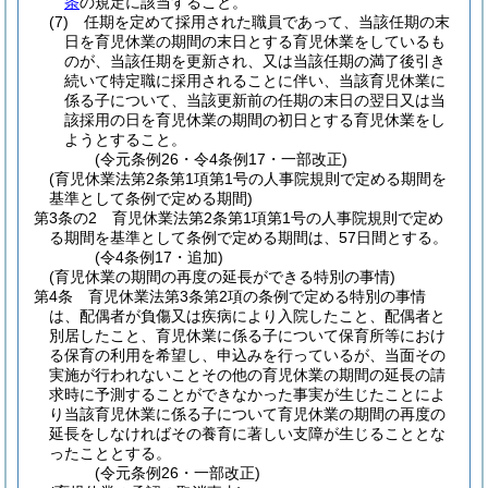
条
の規定に該当すること。
(7)
任期を定めて採用された職員であって、当該任期の末
日を育児休業の期間の末日とする育児休業をしているも
のが、当該任期を更新され、又は当該任期の満了後引き
続いて特定職に採用されることに伴い、当該育児休業に
係る子について、当該更新前の任期の末日の翌日又は当
該採用の日を育児休業の期間の初日とする育児休業をし
ようとすること。
(令元条例26・令4条例17・一部改正)
(育児休業法第2条第1項第1号の人事院規則で定める期間を
基準として条例で定める期間)
第3条の2
育児休業法第2条第1項第1号の人事院規則で定め
る期間を基準として条例で定める期間は、57日間とする。
(令4条例17・追加)
(育児休業の期間の再度の延長ができる特別の事情)
第4条
育児休業法第3条第2項の条例で定める特別の事情
は、配偶者が負傷又は疾病により入院したこと、配偶者と
別居したこと、育児休業に係る子について保育所等におけ
る保育の利用を希望し、申込みを行っているが、当面その
実施が行われないことその他の育児休業の期間の延長の請
求時に予測することができなかった事実が生じたことによ
り当該育児休業に係る子について育児休業の期間の再度の
延長をしなければその養育に著しい支障が生じることとな
ったこととする。
(令元条例26・一部改正)