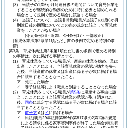
(3)
当該子の1歳6か月到達日後の期間について育児休業を
することが継続的な勤務のために特に必要と認められる
場合として規則で定める場合に該当する場合
(4)
当該子について、当該非常勤職員が当該子の1歳6か月
到達日後の期間においてこの条の規定に該当して育児休
業をしたことがない場合
(令元条例26・追加、令4条例17・一部改正)
(育児休業法第2条第1項ただし書の条例で定める特別の事
情)
第3条
育児休業法第2条第1項ただし書の条例で定める特別
の事情は、次に掲げる事情とする。
(1)
育児休業をしている職員が、産前の休業を始め、又は
出産したことにより、当該育児休業の承認が効力を失っ
た後、当該産前の休業又は出産に係る子が次に掲げる場
合に該当することとなったこと。
ア
死亡した場合
イ
養子縁組等により職員と別居することとなった場合
(2)
育児休業をしている職員が
第5条
に規定する事由に該
当したことにより当該育児休業の承認が取り消された
後、
同条
に規定する承認に係る子が次に掲げる場合に該
当することとなったこと。
ア
前号ア
又は
イ
に掲げる場合
イ
民法
(明治29年法律第89号)
第817条の2第1項の規定
による請求に係る家事審判事件が終了した場合
(特別養