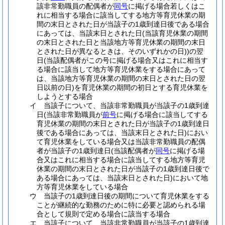
該非常勤職員の配偶者が
同号
に掲げる場合若しくはこ
れに相当する場合に該当してする地方等育児休業の期
間の末日とされた日が当該子の1歳到達日後である場合
にあっては、当該末日とされた日
(当該育児休業の期間
の末日とされた日と当該地方等育児休業の期間の末日
とされた日が異なるときは、そのいずれかの日)
)
の翌
日
(当該配偶者がこの号に掲げる場合又はこれに相当す
る場合に該当して地方等育児休業をする場合にあって
は、当該地方等育児休業の期間の末日とされた日の翌
日以前の日)
を育児休業の期間の初日とする育児休業を
しようとする場合
イ
当該子について、当該非常勤職員が当該子の1歳到達
日
(当該非常勤職員が
前号
に掲げる場合に該当してする
育児休業の期間の末日とされた日が当該子の1歳到達日
後である場合にあっては、当該末日とされた日)
におい
て育児休業をしている場合又は当該非常勤職員の配偶
者が当該子の1歳到達日
(当該配偶者が
同号
に掲げる場
合又はこれに相当する場合に該当してする地方等育児
休業の期間の末日とされた日が当該子の1歳到達日後で
ある場合にあっては、当該末日とされた日)
において地
方等育児休業をしている場合
ウ
当該子の1歳到達日後の期間について育児休業をする
ことが継続的な勤務のために特に必要と認められる場
合として規則で定める場合に該当する場合
エ
当該子について、当該非常勤職員が当該子の1歳到達