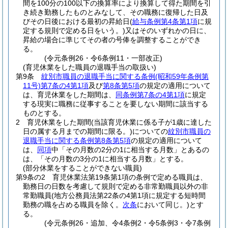
間を100分の100以下の換算率により換算して得た期間を引
き続き勤務したものとみなして、その職務に復帰した日及
びその日後における最初の昇給日
(
給与条例第4条第1項
に規
定する規則で定める日をいう。)
又はそのいずれかの日に、
昇給の場合に準じてその者の号俸を調整することができ
る。
(令元条例26・令6条例11・一部改正)
(育児休業をした職員の退職手当の取扱い)
第9条
紋別市職員の退職手当に関する条例
(昭和59年条例第
11号)
第7条の4第1項
及び
第8条第5項
の規定の適用について
は、育児休業をした期間は、
同条例第7条の4第1項
に規定
する現実に職務に従事することを要しない期間に該当する
ものとする。
2
育児休業をした期間
(当該育児休業に係る子が1歳に達した
日の属する月までの期間に限る。)
についての
紋別市職員の
退職手当に関する条例第8条第5項
の規定の適用について
は、
同項
中「その月数の2分の1に相当する月数」とあるの
は、「その月数の3分の1に相当する月数」とする。
(部分休業をすることができない職員)
第9条の2
育児休業法第19条第1項の条例で定める職員は、
勤務日の日数を考慮して規則で定める非常勤職員以外の非
常勤職員
(地方公務員法第22条の4第1項に規定する短時間
勤務の職を占める職員を除く。
次条
において同じ。)
とす
る。
(令元条例26・追加、令4条例2・令5条例3・令7条例