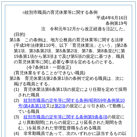
○紋別市職員の育児休業等に関する条例
平成4年6月16日
条例第19号
注 令和元年12月から改正経過を注記した。
(目的)
第1条
この条例は、地方公務員の育児休業等に関する法律
(平成3年法律第110号。以下「育児休業法」という。)
第2条
第1項、第3条第2項、第5条第2項、第7条、第8条並びに第
19条第1項から第3項まで及び第5項の規定に基づき、職員
の育児休業等に関し必要な事項を定めるものとする。
(令7条例18・一部改正)
(育児休業をすることができない職員)
第2条
育児休業法第2条第1項の条例で定める職員は、次に
掲げる職員とする。
(1)
育児休業法第6条第1項の規定により任期を定めて採用
された職員
(2)
紋別市職員の定年等に関する条例
(昭和59年条例第10
号)
第4条第1項
又は
第2項
の規定により引き続いて勤務し
ている職員
(3)
紋別市職員の定年等に関する条例第9条各項
の規定に
より異動期間
(これらの規定により延長された期間を含
む。)
を延長された管理監督職を占める職員
(4)
非常勤職員であって、次のいずれかに該当するもの以