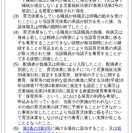
子縁組の成立の審判が確定した場合を除く。)
又は養子
縁組が成立しないまま児童福祉法第27条第1項第3号の
規定による措置が解除された場合
(3)
育児休業をしている職員が休職又は停職の処分を受け
たことにより当該育児休業の承認が効力を失った後、当
該休職又は停職の期間が終了したこと。
(4)
育児休業をしている職員が当該職員の負傷、疾病又は
身体上若しくは精神上の障害により当該育児休業に係る
子を養育することができない状態が相当期間にわたり継
続することが見込まれることにより当該育児休業の承認
が取り消された後、当該職員が当該子を養育することが
できる状態に回復したこと。
(5)
配偶者が負傷又は疾病により入院したこと、配偶者と
別居したこと、育児休業に係る子について児童福祉法第
39条第1項に規定する保育所、就学前の子どもに関する
教育、保育等の総合的な提供の推進に関する法律
(平成18
年法律第77号)
第2条第6項に規定する認定こども園又は
児童福祉法第24条第2項に規定する家庭的保育事業等
(以
下「保育所等」という。)
における保育の利用を希望し、
申込みを行っているが、当面その実施が行われないこと
その他の育児休業の終了時に予測することができなかっ
た事実が生じたことにより当該育児休業に係る子につい
て育児休業をしなければその養育に著しい支障が生じる
こととなったこと。
(6)
第2条の3第3号
に掲げる場合に該当すること、又は
前