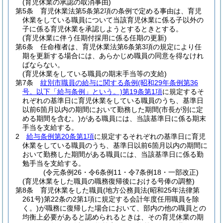
(育児休業の承認の取消事由)
第5条
育児休業法第5条第2項の条例で定める事由は、育児
休業をしている職員について当該育児休業に係る子以外の
子に係る育児休業を承認しようとするときとする。
(育児休業に伴う任期付採用に係る任期の更新)
第6条
任命権者は、育児休業法第6条第3項の規定により任
期を更新する場合には、あらかじめ職員の同意を得なけれ
ばならない。
(育児休業をしている職員の期末手当等の支給)
第7条
紋別市職員の給与に関する条例
(昭和29年条例第36
号。以下「給与条例」という。)
第19条第1項
に規定するそ
れぞれの基準日に育児休業をしている職員のうち、基準日
以前6箇月以内の期間において勤務した期間
(市長が別に定
める期間を含む。)
がある職員には、当該基準日に係る期末
手当を支給する。
2
給与条例第20条第1項
に規定するそれぞれの基準日に育児
休業をしている職員のうち、基準日以前6箇月以内の期間に
おいて勤務した期間がある職員には、当該基準日に係る勤
勉手当を支給する。
(令元条例26・令6条例11・令7条例18・一部改正)
(育児休業をした職員の職務復帰後における号俸の調整)
第8条
育児休業をした職員
(地方公務員法
(昭和25年法律第
261号)
第22条の2第1項に規定する会計年度任用職員を除
く。)
が職務に復帰した場合において、部内の他の職員との
均衡上必要があると認められるときは、その育児休業の期