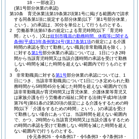
18・一部改正)
(第1号部分休業の承認)
第10条
育児休業法第19条第2項第1号に掲げる範囲内で請求
する同条第1項に規定する部分休業
(以下「第1号部分休業」
という。)
の承認は、30分を単位として行うものとする。
2
労働基準法第67条の規定による育児時間
(以下「育児時
間」という。)
又は
紋別市職員の勤務時間、休暇等に関する
条例
(平成13年条例第24号)
第17条第1項
の規定による介護
時間の承認を受けて勤務しない職員
(非常勤職員を除く。)
に対する
第1号
部分休業の承認については、1日につき2時
間から当該育児時間又は当該介護時間の承認を受けて勤務
しない時間を減じた時間を超えない範囲内で行うものとす
る。
3
非常勤職員に対する
第1号
部分休業の承認については、1
日につき、当該非常勤職員について1日につき定められた勤
務時間から5時間45分を減じた時間を超えない範囲内で
(当
該非常勤職員が育児時間又は育児休業、介護休業等育児又
は家族介護を行う労働者の福祉に関する法律
(平成3年法律
第76号)
第61条の2第20項の規定による介護をするための時
間
(以下「介護をするための時間」という。)
の承認を受け
て勤務しない場合にあっては、当該時間を超えない範囲内
で、かつ、2時間から当該育児時間又は当該介護をするため
の時間の承認を受けて勤務しない時間を減じた時間を超え
ない範囲内で)
行うものとする。
(令元条例26・令4条例17・令5条例3・令7条例18・