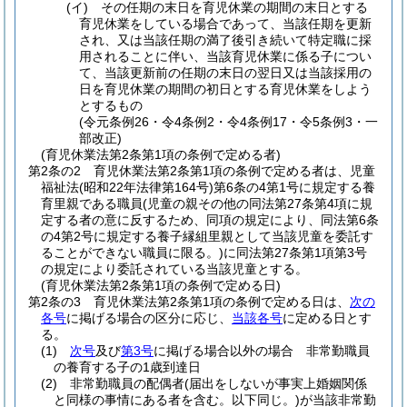
(イ)
その任期の末日を育児休業の期間の末日とする
育児休業をしている場合であって、当該任期を更新
され、又は当該任期の満了後引き続いて特定職に採
用されることに伴い、当該育児休業に係る子につい
て、当該更新前の任期の末日の翌日又は当該採用の
日を育児休業の期間の初日とする育児休業をしよう
とするもの
(令元条例26・令4条例2・令4条例17・令5条例3・一
部改正)
(育児休業法第2条第1項の条例で定める者)
第2条の2
育児休業法第2条第1項の条例で定める者は、児童
福祉法
(昭和22年法律第164号)
第6条の4第1号に規定する養
育里親である職員
(児童の親その他の同法第27条第4項に規
定する者の意に反するため、同項の規定により、同法第6条
の4第2号に規定する養子縁組里親として当該児童を委託す
ることができない職員に限る。)
に同法第27条第1項第3号
の規定により委託されている当該児童とする。
(育児休業法第2条第1項の条例で定める日)
第2条の3
育児休業法第2条第1項の条例で定める日は、
次の
各号
に掲げる場合の区分に応じ、
当該各号
に定める日とす
る。
(1)
次号
及び
第3号
に掲げる場合以外の場合 非常勤職員
の養育する子の1歳到達日
(2)
非常勤職員の配偶者
(届出をしないが事実上婚姻関係
と同様の事情にある者を含む。以下同じ。)
が当該非常勤