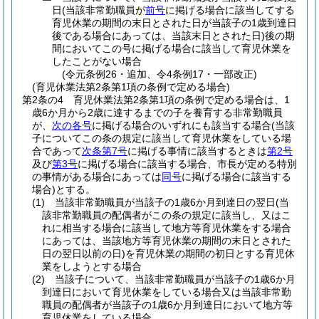
日
(当該非常勤職員が
前号
に掲げる場合に該当してする
育児休業の期間の末日とされた日が当該子の1歳到達日
後である場合にあっては、当該末日とされた日)
後の期
間においてこの号に掲げる場合に該当して育児休業を
したことがない場合
(令元条例26・追加、令4条例17・一部改正)
(育児休業法第2条第1項の条例で定める場合)
第2条の4
育児休業法第2条第1項の条例で定める場合は、1
歳6か月から2歳に達するまでの子を養育する非常勤職員
が、
次の各号
に掲げる場合のいずれにも該当する場合
(当該
子についてこの条の規定に該当して育児休業をしている場
合であって
次条第7号
に掲げる事情に該当するときは
第2号
及び
第3号
に掲げる場合に該当する場合、市長が定める特別
の事情がある場合にあっては
同号
に掲げる場合に該当する
場合)
とする。
(1)
当該非常勤職員が当該子の1歳6か月到達日の翌日
(当
該非常勤職員の配偶者がこの条の規定に該当し、又はこ
れに相当する場合に該当して地方等育児休業をする場合
にあっては、当該地方等育児休業の期間の末日とされた
日の翌日以前の日)
を育児休業の期間の初日とする育児休
業をしようとする場合
(2)
当該子について、当該非常勤職員が当該子の1歳6か月
到達日において育児休業をしている場合又は当該非常勤
職員の配偶者が当該子の1歳6か月到達日において地方等
育児休業をしている場合