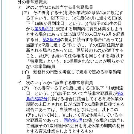
外の非常勤職員
ア
次のいずれにも該当する非常勤職員
(ア)
その養育する子
(育児休業法第2条第1項に規定す
る子をいう。以下同じ。)
が1歳6か月に達する日
(以
下「1歳6か月到達日」という。)
(当該子の出生の日
から
第3条の2
に規定する期間内に育児休業をしよう
とする場合にあっては当該期間の末日から6月を経過
する日、
第2条の4
の規定に該当する場合にあっては
当該子が2歳に達する日)
までに、その任期
(任期が更
新される場合にあっては、更新後のもの)
が満了する
こと、及び引き続いて任命権者を同じくする職
(以下
「特定職」という。)
に採用されないことが明らかで
ない非常勤職員
(イ)
勤務日の日数を考慮して規則で定める非常勤職
員
イ
次のいずれかに該当する非常勤職員
(ア)
その養育する子が1歳に達する日
(以下「1歳到達
日」という。)
(当該子について当該非常勤職員が
第2
条の3第2号
に掲げる場合に該当してする育児休業の
期間の末日とされた日が当該子の1歳到達日後である
場合にあっては、当該末日とされた日。以下この
(ア)
において同じ。)
において育児休業をしている非
常勤職員であって、
同条第3号
に掲げる場合に該当し
て当該子の1歳到達日の翌日を育児休業の期間の初日
とする育児休業をしようとするもの