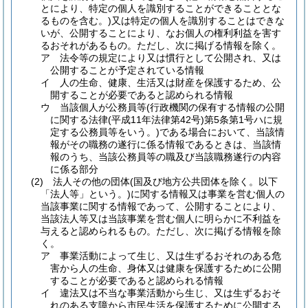
とにより、特定の個人を識別することができることとな
るものを含む。)
又は特定の個人を識別することはできな
いが、公開することにより、なお個人の権利利益を害す
るおそれがあるもの。
ただし、次に掲げる情報を除く。
ア
法令等の規定により又は慣行として公開され、又は
公開することが予定されている情報
イ
人の生命、健康、生活又は財産を保護するため、公
開することが必要であると認められる情報
ウ
当該個人が公務員等
(行政機関の保有する情報の公開
に関する法律
(平成11年法律第42号)
第5条第1号ハに規
定する公務員等をいう。)
である場合において、当該情
報がその職務の遂行に係る情報であるときは、当該情
報のうち、当該公務員等の職及び当該職務遂行の内容
に係る部分
(2)
法人その他の団体
(国及び地方公共団体を除く。以下
「法人等」という。)
に関する情報又は事業を営む個人の
当該事業に関する情報であって、公開することにより、
当該法人等又は当該事業を営む個人に明らかに不利益を
与えると認められるもの。
ただし、次に掲げる情報を除
く。
ア
事業活動によって生じ、又は生ずるおそれのある危
害から人の生命、身体又は健康を保護するために公開
することが必要であると認められる情報
イ
違法又は不当な事業活動から生じ、又は生ずるおそ
れのある支障から市民生活を保護するために公開する