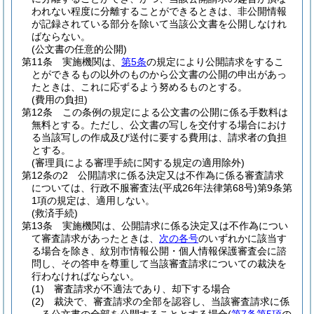
われない程度に分離することができるときは、非公開情報
が記録されている部分を除いて当該公文書を公開しなけれ
ばならない。
(公文書の任意的公開)
第11条
実施機関は、
第5条
の規定により公開請求をするこ
とができるもの以外のものから公文書の公開の申出があっ
たときは、これに応ずるよう努めるものとする。
(費用の負担)
第12条
この条例の規定による公文書の公開に係る手数料は
無料とする。
ただし、公文書の写しを交付する場合におけ
る当該写しの作成及び送付に要する費用は、請求者の負担
とする。
(審理員による審理手続に関する規定の適用除外)
第12条の2
公開請求に係る決定又は不作為に係る審査請求
については、行政不服審査法
(平成26年法律第68号)
第9条第
1項の規定は、適用しない。
(救済手続)
第13条
実施機関は、公開請求に係る決定又は不作為につい
て審査請求があったときは、
次の各号
のいずれかに該当す
る場合を除き、紋別市情報公開・個人情報保護審査会に諮
問し、その答申を尊重して当該審査請求についての裁決を
行わなければならない。
(1)
審査請求が不適法であり、却下する場合
(2)
裁決で、審査請求の全部を認容し、当該審査請求に係