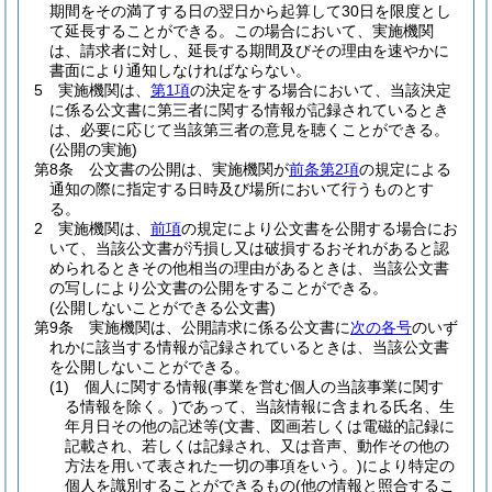
期間をその満了する日の翌日から起算して30日を限度とし
て延長することができる。
この場合において、実施機関
は、請求者に対し、延長する期間及びその理由を速やかに
書面により通知しなければならない。
5
実施機関は、
第1項
の決定をする場合において、当該決定
に係る公文書に第三者に関する情報が記録されているとき
は、必要に応じて当該第三者の意見を聴くことができる。
(公開の実施)
第8条
公文書の公開は、実施機関が
前条第2項
の規定による
通知の際に指定する日時及び場所において行うものとす
る。
2
実施機関は、
前項
の規定により公文書を公開する場合にお
いて、当該公文書が汚損し又は破損するおそれがあると認
められるときその他相当の理由があるときは、当該公文書
の写しにより公文書の公開をすることができる。
(公開しないことができる公文書)
第9条
実施機関は、公開請求に係る公文書に
次の各号
のいず
れかに該当する情報が記録されているときは、当該公文書
を公開しないことができる。
(1)
個人に関する情報
(事業を営む個人の当該事業に関す
る情報を除く。)
であって、当該情報に含まれる氏名、生
年月日その他の記述等
(文書、図画若しくは電磁的記録に
記載され、若しくは記録され、又は音声、動作その他の
方法を用いて表された一切の事項をいう。)
により特定の
個人を識別することができるもの
(他の情報と照合するこ