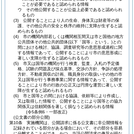
ことが必要であると認められる情報
ウ
その他公開することが公益上必要であると認められ
るもの
(3)
公開することにより人の生命、身体又は財産等の保
護、その他公共の安全と秩序の維持に支障が生ずると認
められるもの
(4)
市の機関内部若しくは機関相互間又は市と国他の地方
公共団体その他公共的団体
(以下「国等」という。)
との
間における検討、協議、調査研究等の意思形成過程に関
する情報であって、公開することにより市の意思形成に
著しい支障が生ずると認められるもの
(5)
市又は国等の機関が行う検査、監査、入札の予定価
格、試験の問題及び採点基準、交渉の方針、争訴の処理
方針、不動産買収の計画、職員身分の取扱いその他の市
又は国等が行う事務事業に関する情報であって、公開す
ることにより市の行政の公正又は円滑な運営に著しい支
障が生ずると認められるもの
(6)
市と国等との間における協議、依頼等により作成し、
又は取得した情報で、公開することにより国等との協力
関係又は信頼関係を著しく損なうと認められる情報
(令5条例6・一部改正)
(公文書の部分公開)
第10条
実施機関は、公開請求に係る公文書に非公開情報を
記録されている部分がある場合において、その部分を容易
に分離することができ、かつ、当該公開請求の趣旨が損な