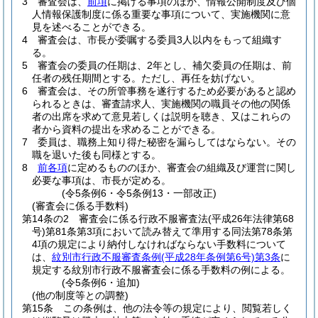
3
審査会は、
前項
に掲げる事項のほか、情報公開制度及び個
人情報保護制度に係る重要な事項について、実施機関に意
見を述べることができる。
4
審査会は、市長が委嘱する委員3人以内をもって組織す
る。
5
審査会の委員の任期は、2年とし、補欠委員の任期は、前
任者の残任期間とする。
ただし、再任を妨げない。
6
審査会は、その所管事務を遂行するため必要があると認め
られるときは、審査請求人、実施機関の職員その他の関係
者の出席を求めて意見若しくは説明を聴き、又はこれらの
者から資料の提出を求めることができる。
7
委員は、職務上知り得た秘密を漏らしてはならない。
その
職を退いた後も同様とする。
8
前各項
に定めるもののほか、審査会の組織及び運営に関し
必要な事項は、市長が定める。
(令5条例6・令5条例13・一部改正)
(審査会に係る手数料)
第14条の2
審査会に係る行政不服審査法
(平成26年法律第68
号)
第81条第3項において読み替えて準用する同法第78条第
4項の規定により納付しなければならない手数料について
は、
紋別市行政不服審査条例
(平成28年条例第6号)
第3条
に
規定する紋別市行政不服審査会に係る手数料の例による。
(令5条例6・追加)
(他の制度等との調整)
第15条
この条例は、他の法令等の規定により、閲覧若しく