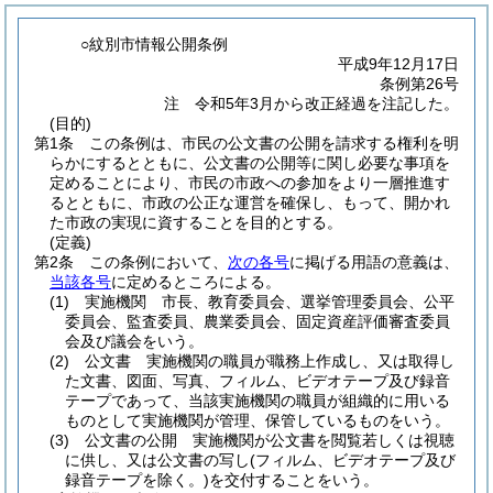
○紋別市情報公開条例
平成9年12月17日
条例第26号
注 令和5年3月から改正経過を注記した。
(目的)
第1条
この条例は、市民の公文書の公開を請求する権利を明
らかにするとともに、公文書の公開等に関し必要な事項を
定めることにより、市民の市政への参加をより一層推進す
るとともに、市政の公正な運営を確保し、もって、開かれ
た市政の実現に資することを目的とする。
(定義)
第2条
この条例において、
次の各号
に掲げる用語の意義は、
当該各号
に定めるところによる。
(1)
実施機関 市長、教育委員会、選挙管理委員会、公平
委員会、監査委員、農業委員会、固定資産評価審査委員
会及び議会をいう。
(2)
公文書 実施機関の職員が職務上作成し、又は取得し
た文書、図面、写真、フィルム、ビデオテープ及び録音
テープであって、当該実施機関の職員が組織的に用いる
ものとして実施機関が管理、保管しているものをいう。
(3)
公文書の公開 実施機関が公文書を閲覧若しくは視聴
に供し、又は公文書の写し
(フィルム、ビデオテープ及び
録音テープを除く。)
を交付することをいう。