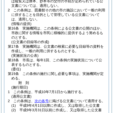
は縦覧又は謄本、抄本等の交付の手続が定められている公
文書については、適用しない。
2
この条例は、図書館その他の市の施設において一般の利用
に供することを目的として管理している公文書について
は、適用しない。
(情報の提供)
第16条
実施機関は、この条例による公文書の公開のほか、
市政に関する情報を市民に積極的に提供するよう努めるも
のとする。
(公文書の目録等の作成)
第17条
実施機関は、公文書の検索に必要な目録等の資料を
作成し、一般の利用に供するものとする。
(実施状況の公表)
第18条
市長は、毎年1回、この条例の実施状況について公
表するものとする。
(委任)
第19条
この条例の施行に関し必要な事項は、実施機関が定
める。
附
則
(施行期日)
1
この条例は、平成10年7月1日から施行する。
(適用公文書)
2
この条例は、
次の各号
に掲げる公文書について適用する。
(1)
平成9年4月1日以降に作成し、又は取得した公文書
(2)
平成9年3月31日以前に作成し、又は取得した公文書