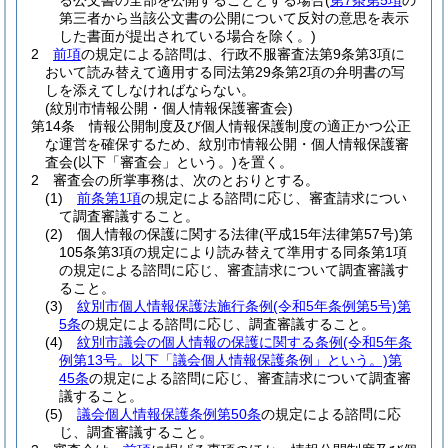
る公文書の全部を公開することとする場合
(
第7条第5項
の
第三者から当該公文書の公開について反対の意思を表示
した書面が提出されている場合を除く。)
2
前項
の規定による諮問は、行政不服審査法第9条第3項に
おいて読み替えて適用する同法第29条第2項の弁明書の写
しを添えてしなければならない。
(紋別市情報公開・個人情報保護審査会)
第14条
情報公開制度及び個人情報保護制度の適正かつ公正
な運営を確保するため、紋別市情報公開・個人情報保護審
査会
(以下「審査会」という。)
を置く。
2
審査会の所掌事務は、次のとおりとする。
(1)
前条第1項
の規定による諮問に応じ、審査請求につい
て調査審議すること。
(2)
個人情報の保護に関する法律
(平成15年法律第57号)
第
105条第3項の規定により読み替えて準用する同条第1項
の規定による諮問に応じ、審査請求について調査審議す
ること。
(3)
紋別市個人情報保護法施行条例
(令和5年条例第5号)
第
5条
の規定による諮問に応じ、調査審議すること。
(4)
紋別市議会の個人情報の保護に関する条例
(令和5年条
例第13号。以下「議会個人情報保護条例」という。)
第
45条
の規定による諮問に応じ、審査請求について調査審
議すること。
(5)
議会個人情報保護条例第50条
の規定による諮問に応
じ、調査審議すること。