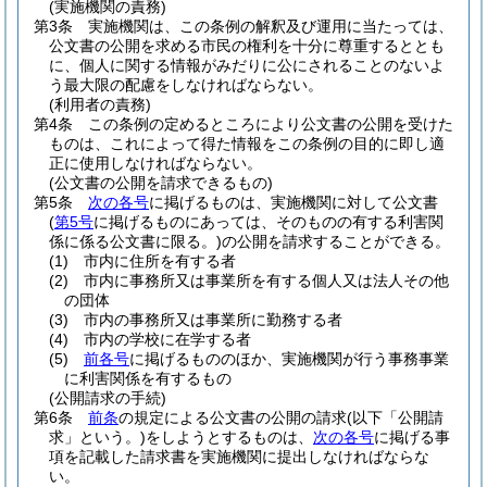
(実施機関の責務)
第3条
実施機関は、この条例の解釈及び運用に当たっては、
公文書の公開を求める市民の権利を十分に尊重するととも
に、個人に関する情報がみだりに公にされることのないよ
う最大限の配慮をしなければならない。
(利用者の責務)
第4条
この条例の定めるところにより公文書の公開を受けた
ものは、これによって得た情報をこの条例の目的に即し適
正に使用しなければならない。
(公文書の公開を請求できるもの)
第5条
次の各号
に掲げるものは、実施機関に対して公文書
(
第5号
に掲げるものにあっては、そのものの有する利害関
係に係る公文書に限る。)
の公開を請求することができる。
(1)
市内に住所を有する者
(2)
市内に事務所又は事業所を有する個人又は法人その他
の団体
(3)
市内の事務所又は事業所に勤務する者
(4)
市内の学校に在学する者
(5)
前各号
に掲げるもののほか、実施機関が行う事務事業
に利害関係を有するもの
(公開請求の手続)
第6条
前条
の規定による公文書の公開の請求
(以下「公開請
求」という。)
をしようとするものは、
次の各号
に掲げる事
項を記載した請求書を実施機関に提出しなければならな
い。