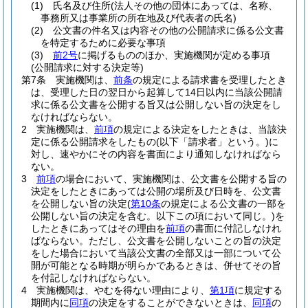
(1)
氏名及び住所
(法人その他の団体にあっては、名称、
事務所又は事業所の所在地及び代表者の氏名)
(2)
公文書の件名又は内容その他の公開請求に係る公文書
を特定するために必要な事項
(3)
前2号
に掲げるもののほか、実施機関が定める事項
(公開請求に対する決定等)
第7条
実施機関は、
前条
の規定による請求書を受理したとき
は、受理した日の翌日から起算して14日以内に当該公開請
求に係る公文書を公開する旨又は公開しない旨の決定をし
なければならない。
2
実施機関は、
前項
の規定による決定をしたときは、当該決
定に係る公開請求をしたもの
(以下「請求者」という。)
に
対し、速やかにその内容を書面により通知しなければなら
ない。
3
前項
の場合において、実施機関は、公文書を公開する旨の
決定をしたときにあっては公開の場所及び日時を、公文書
を公開しない旨の決定
(
第10条
の規定による公文書の一部を
公開しない旨の決定を含む。以下この項において同じ。)
を
したときにあってはその理由を
前項
の書面に付記しなけれ
ばならない。
ただし、公文書を公開しないことの旨の決定
をした場合において当該公文書の全部又は一部について公
開が可能となる時期が明らかであるときは、併せてその旨
を付記しなければならない。
4
実施機関は、やむを得ない理由により、
第1項
に規定する
期間内に
同項
の決定をすることができないときは、
同項
の