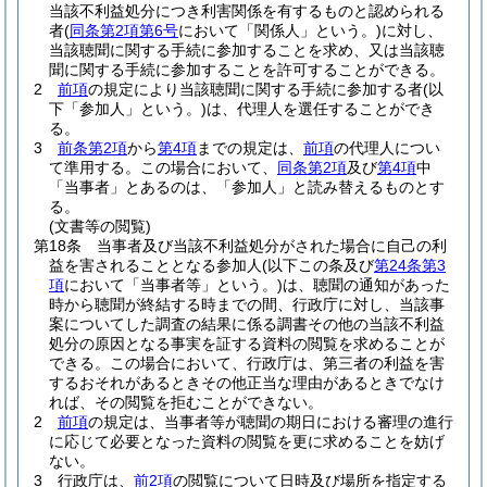
当該不利益処分につき利害関係を有するものと認められる
者
(
同条第2項第6号
において「関係人」という。)
に対し、
当該聴聞に関する手続に参加することを求め、又は当該聴
聞に関する手続に参加することを許可することができる。
2
前項
の規定により当該聴聞に関する手続に参加する者
(以
下「参加人」という。)
は、代理人を選任することができ
る。
3
前条第2項
から
第4項
までの規定は、
前項
の代理人につい
て準用する。
この場合において、
同条第2項
及び
第4項
中
「当事者」とあるのは、「参加人」と読み替えるものとす
る。
(文書等の閲覧)
第18条
当事者及び当該不利益処分がされた場合に自己の利
益を害されることとなる参加人
(以下この条及び
第24条第3
項
において「当事者等」という。)
は、聴聞の通知があった
時から聴聞が終結する時までの間、行政庁に対し、当該事
案についてした調査の結果に係る調書その他の当該不利益
処分の原因となる事実を証する資料の閲覧を求めることが
できる。
この場合において、行政庁は、第三者の利益を害
するおそれがあるときその他正当な理由があるときでなけ
れば、その閲覧を拒むことができない。
2
前項
の規定は、当事者等が聴聞の期日における審理の進行
に応じて必要となった資料の閲覧を更に求めることを妨げ
ない。
3
行政庁は、
前2項
の閲覧について日時及び場所を指定する