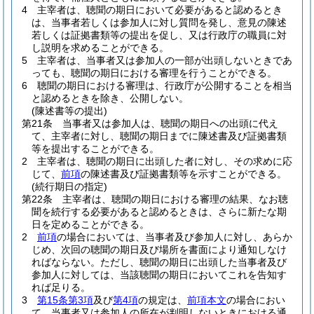
4
主宰者は、聴聞の期日において必要があると認めるとき
は、当事者若しくは参加人に対し質問を発し、意見の陳述
若しくは証拠書類等の提出を促し、又は行政庁の職員に対
し説明を求めることができる。
5
主宰者は、当事者又は参加人の一部が出頭しないときであ
っても、聴聞の期日における審理を行うことができる。
6
聴聞の期日における審理は、行政庁が公開することを相当
と認めるときを除き、公開しない。
(陳述書等の提出)
第21条
当事者又は参加人は、聴聞の期日への出頭に代え
て、主宰者に対し、聴聞の期日までに陳述書及び証拠書類
等を提出することができる。
2
主宰者は、聴聞の期日に出頭した者に対し、その求めに応
じて、
前項
の陳述書及び証拠書類等を示すことができる。
(続行期日の指定)
第22条
主宰者は、聴聞の期日における審理の結果、なお聴
聞を続行する必要があると認めるときは、さらに新たな期
日を定めることができる。
2
前項
の場合においては、当事者及び参加人に対し、あらか
じめ、次回の聴聞の期日及び場所を書面により通知しなけ
ればならない。
ただし、聴聞の期日に出頭した当事者及び
参加人に対しては、当該聴聞の期日においてこれを告知す
れば足りる。
3
第15条第3項
及び
第4項
の規定は、
前項本文
の場合におい
て、当事者又は参加人の所在が判明しないときにおける通