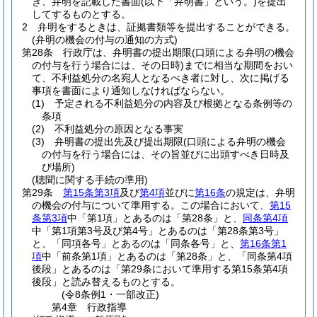
き、弁明を記載した書面
(以下「弁明書」という。)
を提出
してするものとする。
2
弁明をするときは、証拠書類等を提出することができる。
(弁明の機会の付与の通知の方式)
第28条
行政庁は、弁明書の提出期限
(口頭による弁明の機会
の付与を行う場合には、その日時)
までに相当な期間をおい
て、不利益処分の名宛人となるべき者に対し、次に掲げる
事項を書面により通知しなければならない。
(1)
予定される不利益処分の内容及び根拠となる条例等の
条項
(2)
不利益処分の原因となる事実
(3)
弁明書の提出先及び提出期限
(口頭による弁明の機会
の付与を行う場合には、その旨並びに出頭すべき日時及
び場所)
(聴聞に関する手続の準用)
第29条
第15条第3項
及び
第4項
並びに
第16条
の規定は、弁明
の機会の付与について準用する。
この場合において、
第15
条第3項
中「第1項」とあるのは「第28条」と、
同条第4項
中「第1項第3号及び第4号」とあるのは「第28条第3号」
と、「同項各号」とあるのは「同条各号」と、
第16条第1
項
中「前条第1項」とあるのは「第28条」と、「同条第4項
後段」とあるのは「第29条において準用する第15条第4項
後段」と読み替えるものとする。
(令8条例1・一部改正)
第4章
行政指導