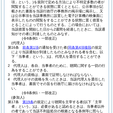
項」という。)
を規則で定める方法により不特定多数の者が
閲覧することができる状態に置くとともに、公示事項が記
載された書面を当該行政庁の事務所の掲示場に掲示し、又
は公示事項を当該事務所に設置した電子計算機の映像面に
表示したものの閲覧をすることができる状態に置く措置を
とることによって行うものとする。
この場合においては、
当該措置を開始した日から2週間を経過したときに、当該通
知がその者に到達したものとみなす。
(令8条例1・一部改正)
(代理人)
第16条
前条第1項
の通知を受けた者
(
同条第4項後段
の規定
により当該通知が到達したものとみなされる者を含む。以
下「当事者」という。)
は、代理人を選任することができ
る。
2
代理人は、各自、当事者のために、聴聞に関する一切の行
為をすることができる。
3
代理人の資格は、書面で証明しなければならない。
4
代理人がその資格を失ったときは、当該代理人を選任した
当事者は、書面でその旨を行政庁に届け出なければならな
い。
(令8条例1・一部改正)
(参加人)
第17条
第19条
の規定により聴聞を主宰する者
(以下「主宰
者」という。)
は、必要があると認めるときは、当事者以外
の者であって当該不利益処分の根拠となる条例等に照らし