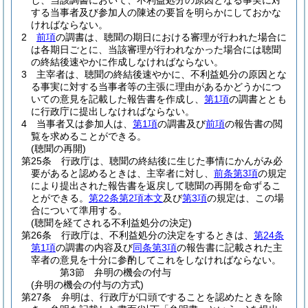
し、当該調書において、不利益処分の原因となる事実に対
する当事者及び参加人の陳述の要旨を明らかにしておかな
ければならない。
2
前項
の調書は、聴聞の期日における審理が行われた場合に
は各期日ごとに、当該審理が行われなかった場合には聴聞
の終結後速やかに作成しなければならない。
3
主宰者は、聴聞の終結後速やかに、不利益処分の原因とな
る事実に対する当事者等の主張に理由があるかどうかにつ
いての意見を記載した報告書を作成し、
第1項
の調書ととも
に行政庁に提出しなければならない。
4
当事者又は参加人は、
第1項
の調書及び
前項
の報告書の閲
覧を求めることができる。
(聴聞の再開)
第25条
行政庁は、聴聞の終結後に生じた事情にかんがみ必
要があると認めるときは、主宰者に対し、
前条第3項
の規定
により提出された報告書を返戻して聴聞の再開を命ずるこ
とができる。
第22条第2項本文
及び
第3項
の規定は、この場
合について準用する。
(聴聞を経てされる不利益処分の決定)
第26条
行政庁は、不利益処分の決定をするときは、
第24条
第1項
の調書の内容及び
同条第3項
の報告書に記載された主
宰者の意見を十分に参酌してこれをしなければならない。
第3節
弁明の機会の付与
(弁明の機会の付与の方式)
第27条
弁明は、行政庁が口頭ですることを認めたときを除