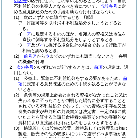
の各号
の区分に従い、この章の定めるところにより、当該
不利益処分の名宛人となるべき者について、
当該各号
に定
める意見陳述のための手続を執らなければならない。
(1)
次のいずれかに該当するとき 聴聞
ア
許認可等を取り消す不利益処分をしようとすると
き。
イ
ア
に規定するもののほか、名宛人の資格又は地位を
直接に剝奪する不利益処分をしようとするとき。
ウ
ア
及び
イ
に掲げる場合以外の場合であって行政庁が
相当と認めるとき。
(2)
前号ア
から
ウ
までのいずれにも該当しないとき 弁明
の機会の付与
2
次の各号
のいずれかに該当するときは、
前項
の規定は、適
用しない。
(1)
公益上、緊急に不利益処分をする必要があるため、
前
項
に規定する意見陳述のための手続を執ることができな
いとき。
(2)
条例等の規定上必要とされる資格がなかったこと又は
失われるに至ったことが判明した場合に必ずすることと
されている不利益処分であって、その資格の不存在又は
喪失の事実が裁判所の判決書又は決定書、一定の職に就
いたことを証する当該任命権者の書類その他の客観的な
資料により直接証明されたものをしようとするとき。
(3)
施設若しくは設備の設置、維持若しくは管理又は物の
製造、販売その他の取扱いについて遵守すべき事項が条