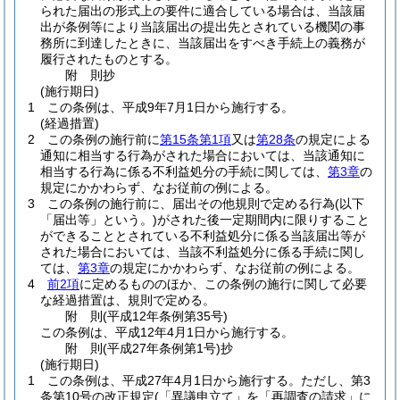
られた届出の形式上の要件に適合している場合は、当該届
出が条例等により当該届出の提出先とされている機関の事
務所に到達したときに、当該届出をすべき手続上の義務が
履行されたものとする。
附
則
抄
(施行期日)
1
この条例は、平成9年7月1日から施行する。
(経過措置)
2
この条例の施行前に
第15条第1項
又は
第28条
の規定による
通知に相当する行為がされた場合においては、当該通知に
相当する行為に係る不利益処分の手続に関しては、
第3章
の
規定にかかわらず、なお従前の例による。
3
この条例の施行前に、届出その他規則で定める行為
(以下
「届出等」という。)
がされた後一定期間内に限りすること
ができることとされている不利益処分に係る当該届出等が
された場合においては、当該不利益処分に係る手続に関し
ては、
第3章
の規定にかかわらず、なお従前の例による。
4
前2項
に定めるもののほか、この条例の施行に関して必要
な経過措置は、規則で定める。
附
則
(平成12年
条例第35号)
この条例は、平成12年4月1日から施行する。
附
則
(平成27年
条例第1号)
抄
(施行期日)
1
この条例は、平成27年4月1日から施行する。
ただし、第3
条第10号の改正規定
(「異議申立て」を「再調査の請求」に