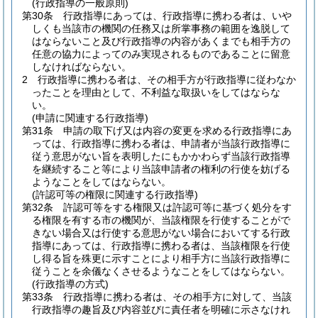
(行政指導の一般原則)
第30条
行政指導にあっては、行政指導に携わる者は、いや
しくも当該市の機関の任務又は所掌事務の範囲を逸脱して
はならないこと及び行政指導の内容があくまでも相手方の
任意の協力によってのみ実現されるものであることに留意
しなければならない。
2
行政指導に携わる者は、その相手方が行政指導に従わなか
ったことを理由として、不利益な取扱いをしてはならな
い。
(申請に関連する行政指導)
第31条
申請の取下げ又は内容の変更を求める行政指導にあ
っては、行政指導に携わる者は、申請者が当該行政指導に
従う意思がない旨を表明したにもかかわらず当該行政指導
を継続すること等により当該申請者の権利の行使を妨げる
ようなことをしてはならない。
(許認可等の権限に関連する行政指導)
第32条
許認可等をする権限又は許認可等に基づく処分をす
る権限を有する市の機関が、当該権限を行使することがで
きない場合又は行使する意思がない場合においてする行政
指導にあっては、行政指導に携わる者は、当該権限を行使
し得る旨を殊更に示すことにより相手方に当該行政指導に
従うことを余儀なくさせるようなことをしてはならない。
(行政指導の方式)
第33条
行政指導に携わる者は、その相手方に対して、当該
行政指導の趣旨及び内容並びに責任者を明確に示さなけれ