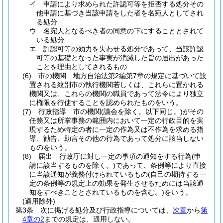
イ
申請により求められた許認可等を拒否する処分その
他申請に基づき当該申請をした者を名宛人としてされ
る処分
ウ
名宛人となるべき者の同意の下にすることとされて
いる処分
エ
許認可等の効力を失わせる処分であって、当該許認
可等の基礎となった事実が消滅した旨の届出があった
ことを理由としてされるもの
(6)
市の機関 地方自治法第2編第7章の規定に基づいて設
置される紋別市の執行機関若しくは、これらに置かれる
機関又は、これらの機関の職員であって法令により独立
に権限を行使することを認められたものをいう。
(7)
行政指導 市の機関
(議会を除く。以下同じ。)
がその
任務又は所掌事務の範囲内において一定の行政目的を実
現するため特定の者に一定の作為又は不作為を求める指
導、勧告、助言その他の行為であって処分に該当しない
ものをいう。
(8)
届出 行政庁に対し一定の事項の通知をする行為
(申
請に該当するものを除く。)
であって、条例等により直接
に当該通知が義務付けられているもの
(自己の期待する一
定の条例等の規定上の効果を発生させるためには当該通
知をすべきこととされているものを含む。)
をいう。
(適用除外)
第3条
次に掲げる処分及び行政指導については、
次章
から
第
4章の2
までの規定は、適用しない。