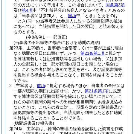
知の方法について準用する。
この場合において、
同条第3項
及び
第4項
中「不利益処分の名宛人となるべき者」とあるの
は「当事者又は参加人」と、
同項
中「とき」とあるのは
「とき
(同一の当事者又は参加人に対する2回目以降の通知
にあっては、当該措置を開始した日の翌日)
」と読み替える
ものとする。
(令8条例1・一部改正)
(当事者の不出頭等の場合における聴聞の終結)
第23条
主宰者は、当事者の全部若しくは一部が正当な理由
なく聴聞の期日に出頭せず、かつ、
第21条第1項
に規定す
る陳述書若しくは証拠書類等を提出しない場合、又は参加
人の全部若しくは一部が聴聞の期日に出頭しない場合に
は、これらの者に対し改めて意見を述べ、及び証拠書類等
を提出する機会を与えることなく、聴聞を終結することが
できる。
2
主宰者は、
前項
に規定する場合のほか、当事者の全部又は
一部が聴聞の期日に出頭せず、かつ、
第21条第1項
に規定
する陳述書又は証拠書類等を提出しない場合において、こ
れらの者の聴聞の期日への出頭が相当期間引き続き見込め
ないときは、これらの者に対し、期限を定めて陳述書及び
証拠書類等の提出を求め、当該期限が到来したときに聴聞
を終結することとすることができる。
(聴聞調書及び報告書)
第24条
主宰者は、聴聞の審理の経過を記載した調書を作成