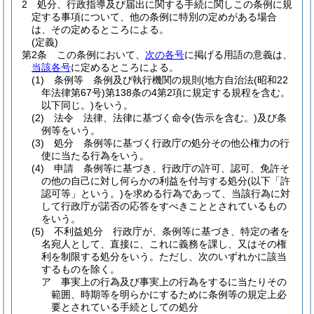
2
処分、行政指導及び届出に関する手続に関しこの条例に規
定する事項について、他の条例に特別の定めがある場合
は、その定めるところによる。
(定義)
第2条
この条例において、
次の各号
に掲げる用語の意義は、
当該各号
に定めるところによる。
(1)
条例等 条例及び執行機関の規則
(地方自治法
(昭和22
年法律第67号)
第138条の4第2項に規定する規程を含む。
以下同じ。)
をいう。
(2)
法令 法律、法律に基づく命令
(告示を含む。)
及び条
例等をいう。
(3)
処分 条例等に基づく行政庁の処分その他公権力の行
使に当たる行為をいう。
(4)
申請 条例等に基づき、行政庁の許可、認可、免許そ
の他の自己に対し何らかの利益を付与する処分
(以下「許
認可等」という。)
を求める行為であって、当該行為に対
して行政庁が諾否の応答をすべきこととされているもの
をいう。
(5)
不利益処分 行政庁が、条例等に基づき、特定の者を
名宛人として、直接に、これに義務を課し、又はその権
利を制限する処分をいう。
ただし、次のいずれかに該当
するものを除く。
ア
事実上の行為及び事実上の行為をするに当たりその
範囲、時期等を明らかにするために条例等の規定上必
要とされている手続としての処分