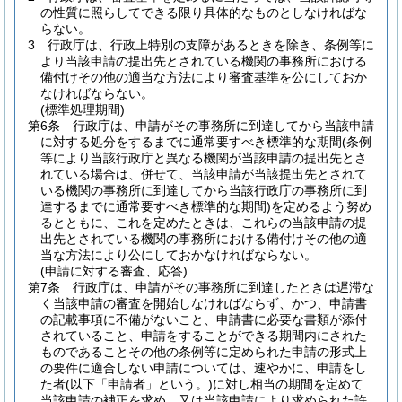
の性質に照らしてできる限り具体的なものとしなければな
らない。
3
行政庁は、行政上特別の支障があるときを除き、条例等に
より当該申請の提出先とされている機関の事務所における
備付けその他の適当な方法により審査基準を公にしておか
なければならない。
(標準処理期間)
第6条
行政庁は、申請がその事務所に到達してから当該申請
に対する処分をするまでに通常要すべき標準的な期間
(条例
等により当該行政庁と異なる機関が当該申請の提出先とさ
れている場合は、併せて、当該申請が当該提出先とされて
いる機関の事務所に到達してから当該行政庁の事務所に到
達するまでに通常要すべき標準的な期間)
を定めるよう努め
るとともに、これを定めたときは、これらの当該申請の提
出先とされている機関の事務所における備付けその他の適
当な方法により公にしておかなければならない。
(申請に対する審査、応答)
第7条
行政庁は、申請がその事務所に到達したときは遅滞な
く当該申請の審査を開始しなければならず、かつ、申請書
の記載事項に不備がないこと、申請書に必要な書類が添付
されていること、申請をすることができる期間内にされた
ものであることその他の条例等に定められた申請の形式上
の要件に適合しない申請については、速やかに、申請をし
た者
(以下「申請者」という。)
に対し相当の期間を定めて
当該申請の補正を求め、又は当該申請により求められた許