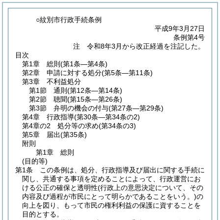
○紋別市行政手続条例
平成9年3月27日
条例第4号
注 令和8年3月から改正経過を注記した。
目次
第1章
総則
(第1条―第4条)
第2章
申請に対する処分
(第5条―第11条)
第3章
不利益処分
第1節
通則
(第12条―第14条)
第2節
聴聞
(第15条―第26条)
第3節
弁明の機会の付与
(第27条―第29条)
第4章
行政指導
(第30条―第34条の2)
第4章の2
処分等の求め
(第34条の3)
第5章
届出
(第35条)
附則
第1章
総則
(目的等)
第1条
この条例は、処分、行政指導及び届出に関する手続に
関し、共通する事項を定めることによって、行政運営にお
ける公正の確保と透明性
(行政上の意思決定について、その
内容及び過程が市民にとって明らかであることをいう。)
の
向上を図り、もって市民の権利利益の保護に資することを
目的とする。