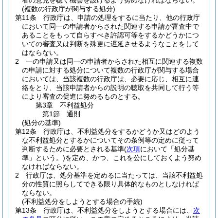
者の意見を聴く機会を設けるよう努めなければならない。
(複数の行政庁が関与する処分)
第11条
行政庁は、申請の処理をするに当たり、他の行政庁
において同一の申請者からされた関連する申請が審査中で
あることをもって自らすべき許認可等をするかどうかにつ
いての審査又は判断を殊更に遅延させるようなことをして
はならない。
2
一の申請又は同一の申請者からされた相互に関連する複数
の申請に対する処分について複数の行政庁が関与する場合
においては、当該複数の行政庁は、必要に応じ、相互に連
絡をとり、当該申請者からの説明の聴取を共同して行う等
により審査の促進に努めるものとする。
第3章
不利益処分
第1節
通則
(処分の基準)
第12条
行政庁は、不利益処分をするかどうか又はどのよう
な不利益処分とするかについてその条例等の定めに従って
判断するために必要とされる基準
(
次項
において「処分基
準」という。)
を定め、かつ、これを公にしておくよう努め
なければならない。
2
行政庁は、処分基準を定めるに当たっては、当該不利益処
分の性質に照らしてできる限り具体的なものとしなければ
ならない。
(不利益処分をしようとする場合の手続)
第13条
行政庁は、不利益処分をしようとする場合には、
次