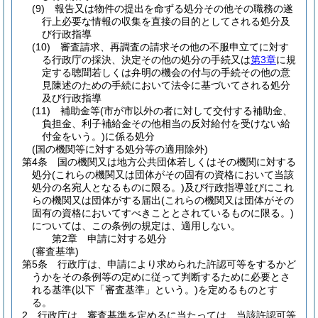
(9)
報告又は物件の提出を命ずる処分その他その職務の遂
行上必要な情報の収集を直接の目的としてされる処分及
び行政指導
(10)
審査請求、再調査の請求その他の不服申立てに対す
る行政庁の採決、決定その他の処分の手続又は
第3章
に規
定する聴聞若しくは弁明の機会の付与の手続その他の意
見陳述のための手続において法令に基づいてされる処分
及び行政指導
(11)
補助金等
(市が市以外の者に対して交付する補助金、
負担金、利子補給金その他相当の反対給付を受けない給
付金をいう。)
に係る処分
(国の機関等に対する処分等の適用除外)
第4条
国の機関又は地方公共団体若しくはその機関に対する
処分
(これらの機関又は団体がその固有の資格において当該
処分の名宛人となるものに限る。)
及び行政指導並びにこれ
らの機関又は団体がする届出
(これらの機関又は団体がその
固有の資格においてすべきこととされているものに限る。)
については、この条例の規定は、適用しない。
第2章
申請に対する処分
(審査基準)
第5条
行政庁は、申請により求められた許認可等をするかど
うかをその条例等の定めに従って判断するために必要とさ
れる基準
(以下「審査基準」という。)
を定めるものとす
る。
2
行政庁は、審査基準を定めるに当たっては、当該許認可等