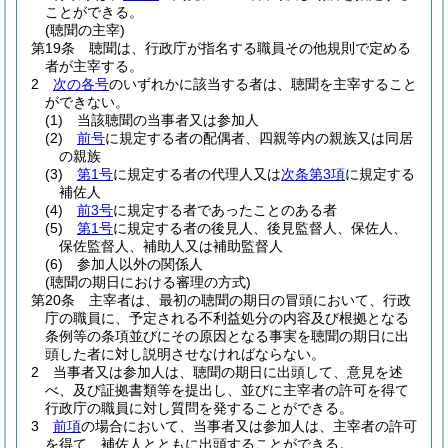
ことができる。
(聴聞の主宰)
第19条
聴聞は、行政庁が指名する職員その他規則で定める
者が主宰する。
2
次の各号
のいずれかに該当する者は、聴聞を主宰すること
ができない。
(1)
当該聴聞の当事者又は参加人
(2)
前号
に規定する者の配偶者、四親等内の親族又は同居
の親族
(3)
第1号
に規定する者の代理人又は
次条第3項
に規定する
補佐人
(4)
前3号
に規定する者であったことのある者
(5)
第1号
に規定する者の後見人、後見監督人、保佐人、
保佐監督人、補助人又は補助監督人
(6)
参加人以外の関係人
(聴聞の期日における審理の方式)
第20条
主宰者は、最初の聴聞の期日の冒頭において、行政
庁の職員に、予定される不利益処分の内容及び根拠となる
条例等の条項並びにその原因となる事実を聴聞の期日に出
頭した者に対し説明させなければならない。
2
当事者又は参加人は、聴聞の期日に出頭して、意見を述
べ、及び証拠書類等を提出し、並びに主宰者の許可を得て
行政庁の職員に対し質問を発することができる。
3
前項
の場合において、当事者又は参加人は、主宰者の許可
を得て、補佐人とともに出頭することができる。