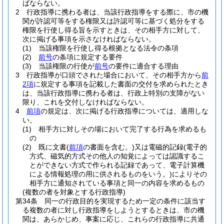
ばならない。
2
行政指導に携わる者は、当該行政指導をする際に、市の機
関が許認可等をする権限又は許認可等に基づく処分をする
権限を行使し得る旨を示すときは、その相手方に対して、
次に掲げる事項を示さなければならない。
(1)
当該権限を行使し得る根拠となる法令の条項
(2)
前号
の条項に規定する要件
(3)
当該権限の行使が
前号
の要件に適合する理由
3
行政指導が口頭でされた場合において、その相手方から
前
2項
に規定する事項を記載した書面の交付を求められたとき
は、当該行政指導に携わる者は、行政上特別の支障がない
限り、これを交付しなければならない。
4
前項
の規定は、次に掲げる行政指導については、適用しな
い。
(1)
相手方に対しその場において完了する行為を求めるも
の
(2)
既に文書
(
前項
の書面を含む。)
又は電磁的記録
(電子的
方式、磁気的方式その他人の知覚によっては認識するこ
とができない方式で作られる記録であって、電子計算機
による情報処理の用に供されるものをいう。)
によりその
相手方に通知されている事項と同一の内容を求めるもの
(複数の者を対象とする行政指導)
第34条
同一の行政目的を実現するため一定の条件に該当す
る複数の者に対し行政指導をしようとするときは、市の機
関は、あらかじめ、事案に応じ、これらの行政指導に共通