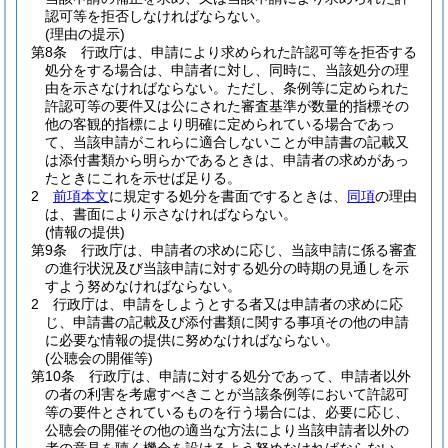
認可等を拒否しなければならない。
(理由の提示)
第8条
行政庁は、申請により求められた許認可等を拒否する
処分をする場合は、申請者に対し、同時に、当該処分の理
由を示さなければならない。
ただし、条例等に定められた
許認可等の要件又は公にされた審査基準が数量的指標その
他の客観的指標により明確に定められている場合であっ
て、当該申請がこれらに適合しないことが申請書の記載又
は添付書類から明らかであるときは、申請者の求めがあっ
たときにこれを示せば足りる。
2
前項本文
に規定する処分を書面でするときは、
同項
の理由
は、書面により示さなければならない。
(情報の提供)
第9条
行政庁は、申請者の求めに応じ、当該申請に係る審査
の進行状況及び当該申請に対する処分の時期の見通しを示
すよう努めなければならない。
2
行政庁は、申請をしようとする者又は申請者の求めに応
じ、申請書の記載及び添付書類に関する事項その他の申請
に必要な情報の提供に努めなければならない。
(公聴会の開催等)
第10条
行政庁は、申請に対する処分であって、申請者以外
の者の利害を考慮すべきことが当該条例等において許認可
等の要件とされているものを行う場合には、必要に応じ、
公聴会の開催その他の適当な方法により当該申請者以外の