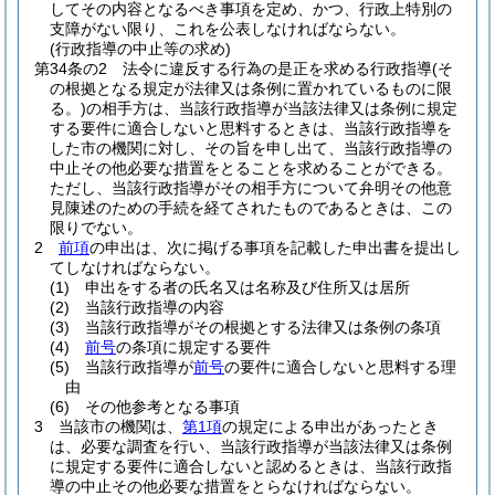
してその内容となるべき事項を定め、かつ、行政上特別の
支障がない限り、これを公表しなければならない。
(行政指導の中止等の求め)
第34条の2
法令に違反する行為の是正を求める行政指導
(そ
の根拠となる規定が法律又は条例に置かれているものに限
る。)
の相手方は、当該行政指導が当該法律又は条例に規定
する要件に適合しないと思料するときは、当該行政指導を
した市の機関に対し、その旨を申し出て、当該行政指導の
中止その他必要な措置をとることを求めることができる。
ただし、当該行政指導がその相手方について弁明その他意
見陳述のための手続を経てされたものであるときは、この
限りでない。
2
前項
の申出は、次に掲げる事項を記載した申出書を提出し
てしなければならない。
(1)
申出をする者の氏名又は名称及び住所又は居所
(2)
当該行政指導の内容
(3)
当該行政指導がその根拠とする法律又は条例の条項
(4)
前号
の条項に規定する要件
(5)
当該行政指導が
前号
の要件に適合しないと思料する理
由
(6)
その他参考となる事項
3
当該市の機関は、
第1項
の規定による申出があったとき
は、必要な調査を行い、当該行政指導が当該法律又は条例
に規定する要件に適合しないと認めるときは、当該行政指
導の中止その他必要な措置をとらなければならない。