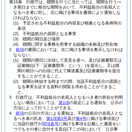
第15条
行政庁は、聴聞を行うに当たっては、聴聞を行うべ
き期日までに相当な期間をおいて、不利益処分の名宛人と
なるべき者に対し、次に掲げる事項を書面により通知しな
ければならない。
(1)
予定される不利益処分の内容及び根拠となる条例等の
条項
(2)
不利益処分の原因となる事実
(3)
聴聞の期日及び場所
(4)
聴聞に関する事務を所掌する組織の名称及び所在地
2
前項
の書面においては、次に掲げる事項を教示しなければ
ならない。
(1)
聴聞の期日に出頭して意見を述べ、及び証拠書類又は
証拠物
(以下「証拠書類等」という。)
を提出し、又は聴
聞の期日への出頭に代えて陳述書及び証拠書類等を提出
することができること。
(2)
聴聞が終結する時までの間、当該不利益処分の原因と
なる事実を証する資料の閲覧を求めることができるこ
と。
3
行政庁は、不利益処分の名宛人となるべき者の所在が判明
しない場合においては、
第1項
の規定による通知を、公示の
方法によって行うことができる。
4
前項
の公示の方法による通知は、不利益処分の名宛人とな
るべき者の氏名、
第1項第3号
及び
第4号
に掲げる事項並び
に当該行政庁が
同項各号
に掲げる事項を記載した書面をい
つでもその者に交付する旨
(以下この項において「公示事