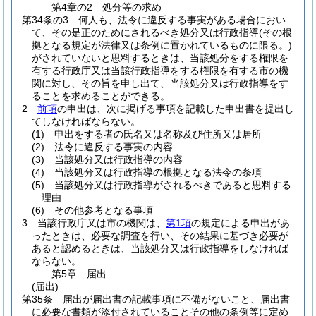
第4章の2
処分等の求め
第34条の3
何人も、法令に違反する事実がある場合におい
て、その是正のためにされるべき処分又は行政指導
(その根
拠となる規定が法律又は条例に置かれているものに限る。)
がされていないと思料するときは、当該処分をする権限を
有する行政庁又は当該行政指導をする権限を有する市の機
関に対し、その旨を申し出て、当該処分又は行政指導をす
ることを求めることができる。
2
前項
の申出は、次に掲げる事項を記載した申出書を提出し
てしなければならない。
(1)
申出をする者の氏名又は名称及び住所又は居所
(2)
法令に違反する事実の内容
(3)
当該処分又は行政指導の内容
(4)
当該処分又は行政指導の根拠となる法令の条項
(5)
当該処分又は行政指導がされるべきであると思料する
理由
(6)
その他参考となる事項
3
当該行政庁又は市の機関は、
第1項
の規定による申出があ
ったときは、必要な調査を行い、その結果に基づき必要が
あると認めるときは、当該処分又は行政指導をしなければ
ならない。
第5章
届出
(届出)
第35条
届出が届出書の記載事項に不備がないこと、届出書
に必要な書類が添付されていることその他の条例等に定め