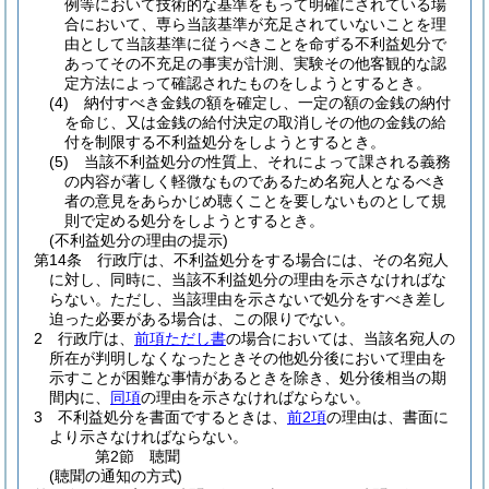
例等において技術的な基準をもって明確にされている場
合において、専ら当該基準が充足されていないことを理
由として当該基準に従うべきことを命ずる不利益処分で
あってその不充足の事実が計測、実験その他客観的な認
定方法によって確認されたものをしようとするとき。
(4)
納付すべき金銭の額を確定し、一定の額の金銭の納付
を命じ、又は金銭の給付決定の取消しその他の金銭の給
付を制限する不利益処分をしようとするとき。
(5)
当該不利益処分の性質上、それによって課される義務
の内容が著しく軽微なものであるため名宛人となるべき
者の意見をあらかじめ聴くことを要しないものとして規
則で定める処分をしようとするとき。
(不利益処分の理由の提示)
第14条
行政庁は、不利益処分をする場合には、その名宛人
に対し、同時に、当該不利益処分の理由を示さなければな
らない。
ただし、当該理由を示さないで処分をすべき差し
迫った必要がある場合は、この限りでない。
2
行政庁は、
前項ただし書
の場合においては、当該名宛人の
所在が判明しなくなったときその他処分後において理由を
示すことが困難な事情があるときを除き、処分後相当の期
間内に、
同項
の理由を示さなければならない。
3
不利益処分を書面でするときは、
前2項
の理由は、書面に
より示さなければならない。
第2節
聴聞
(聴聞の通知の方式)