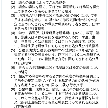
(1)
議会の議決によってされる処分
(2)
議会の議決を経て、又はその同意若しくは承認を得た
上でされるべきものとされている処分
(3)
地方税の犯則事件に関する法令
(他の法令において準
用する場合を含む。)
に基づいて徴税吏員
(他の法令の規
定に基づいてこれらの職員の職務を行う者を含む。)
がす
る処分及び行政指導
(4)
学校、講習所、訓練所又は研修所において、教育、講
習、訓練又は研修の目的を達成するために、学生、生
徒、児童若しくは幼児若しくはこれらの保護者、講習
生、訓練生又は研修生に対してされる処分及び行政指導
(5)
公務員
(地方公務員法
(昭和25年法律第261号)
第2条に
規定する地方公務員をいう。以下同じ。)
又は公務員であ
った者に対してその職務又は身分に関してされる処分及
び行政指導
(6)
専ら人の学識技能に関する試験又は検定の結果につい
ての処分
(7)
相反する利害を有する者の間の利害の調整を目的とし
て法令の規定に基づいてされる裁定その他の処分
(その双
方を名宛人とするものに限る。)
及び行政指導
(8)
公衆衛生、環境保全、防疫、保安その他の公益に関わ
る事象が発生し、又は発生する可能性のある現場におい
てこれらの公益を確保するために行使すべき権限を法律
又は条例上直接に与えられた職員によってされる処分及
び行政指導