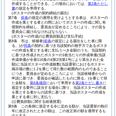
作成することができる。
この場合においては、
第2条ただし
書
の規定を準用する。
(ポスターの作成の契約締結の届出)
第7条
前条
の規定の適用を受けようとする者は、ポスターの
作成を業とする者との間においてポスターの作成に関し有
償契約を締結し、委員会が定めるところにより、その旨を
委員会に届け出なければならない。
(ポスターの作成の公費負担額及び支払手続)
第8条
市は、候補者
(
前条
の規定による届出をした者に限
る。)
が
同条
の契約に基づき当該契約の相手方であるポスタ
ーの作成を業とする者に支払うべき金額のうち、当該契約
に基づき作成されたポスターの1枚当たりの作成単価
(当該
作成単価が令第110条の4第2項第1号により算出された金
額)
に当該ポスターの作成枚数
(当該選挙におけるポスター
掲示場の数に1.2を乗じて得た数の範囲内のものであること
につき、委員会が定めるところにより、当該候補者からの
申請に基づき、委員会が確認したものに限る。)
を乗じて得
た金額を、
第6条後段
において準用する
第2条ただし書き
に
規定する要件に該当する場合に限り、当該ポスターの作成
を業とする者からの請求に基づき、当該ポスターの作成を
業とする者に対し支払う。
(公費負担額に関する経過措置)
第9条
この条例に規定する令に定める額が、当該選挙の執行
年に改正されたときの額は、この改正前の額を適用するも
のとする。