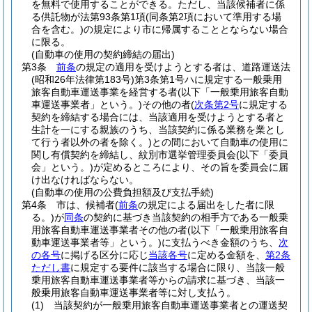
を無料で使用することができる。
ただし、当該候補者に係
る供託物が法第93条第1項
(同条第2項において準用する場
合を含む。)
の規定により市に帰属することとならない場合
に限る。
(自動車の使用の契約締結の届出)
第3条
前条
の規定の適用を受けようとする者は、道路運送法
(昭和26年法律第183号)
第3条第1号ハに規定する一般乗用
旅客自動車運送事業を経営する者
(以下「一般乗用旅客自動
車運送事業者」という。)
その他の者
(
次条第2号
に規定する
契約を締結する場合には、当該適用を受けようとする者と
生計を一にする親族のうち、当該契約に係る業務を業とし
て行う者以外の者を除く。)
との間において自動車の使用に
関し有償契約を締結し、紋別市選挙管理委員会
(以下「委員
会」という。)
が定めるところにより、その旨を委員会に届
け出なければならない。
(自動車の使用の公費負担額及び支払手続)
第4条
市は、候補者
(
前条
の規定による届出をした者に限
る。)
が
同条
の契約に基づき当該契約の相手方である一般乗
用旅客自動車運送事業者その他の者
(以下「一般乗用旅客自
動車運送事業者等」という。)
に支払うべき金額のうち、
次
の各号
に掲げる区分に応じ
当該各号
に定める金額を、
第2条
ただし書
に規定する要件に該当する場合に限り、当該一般
乗用旅客自動車運送事業者等からの請求に基づき、当該一
般乗用旅客自動車運送事業者等に対し支払う。
(1)
当該契約が一般乗用旅客自動車運送事業者との運送契