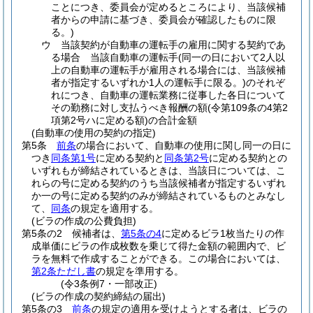
ことにつき、委員会が定めるところにより、当該候補
者からの申請に基づき、委員会が確認したものに限
る。)
ウ
当該契約が自動車の運転手の雇用に関する契約であ
る場合 当該自動車の運転手
(同一の日において2人以
上の自動車の運転手が雇用される場合には、当該候補
者が指定するいずれか1人の運転手に限る。)
のそれぞ
れにつき、自動車の運転業務に従事した各日について
その勤務に対し支払うべき報酬の額
(令第109条の4第2
項第2号ハに定める額)
の合計金額
(自動車の使用の契約の指定)
第5条
前条
の場合において、自動車の使用に関し同一の日に
つき
同条第1号
に定める契約と
同条第2号
に定める契約との
いずれもが締結されているときは、当該日については、こ
れらの号に定める契約のうち当該候補者が指定するいずれ
か一の号に定める契約のみが締結されているものとみなし
て、
同条
の規定を適用する。
(ビラの作成の公費負担)
第5条の2
候補者は、
第5条の4
に定めるビラ1枚当たりの作
成単価にビラの作成枚数を乗じて得た金額の範囲内で、ビ
ラを無料で作成することができる。
この場合においては、
第2条ただし書
の規定を準用する。
(令3条例7・一部改正)
(ビラの作成の契約締結の届出)
第5条の3
前条
の規定の適用を受けようとする者は、ビラの