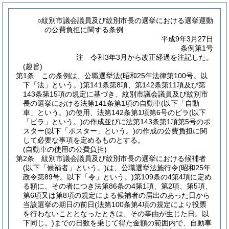
○紋別市議会議員及び紋別市長の選挙における選挙運動
の公費負担に関する条例
平成9年3月27日
条例第1号
注 令和3年3月から改正経過を注記した。
(趣旨)
第1条
この条例は、公職選挙法
(昭和25年法律第100号。以
下「法」という。)
第141条第8項、第142条第11項及び第
143条第15項の規定に基づき、紋別市議会議員及び紋別市
長の選挙における法第141条第1項の自動車
(以下「自動
車」という。)
の使用、法第142条第1項第6号のビラ
(以下
「ビラ」という。)
の作成並びに法第143条第1項第5号のポ
スター
(以下「ポスター」という。)
の作成の公費負担に関
して必要な事項を定めるものとする。
(自動車の使用の公費負担)
第2条
紋別市議会議員及び紋別市長の選挙における候補者
(以下「候補者」という。)
は、公職選挙法施行令
(昭和25年
政令第89号。以下「令」という。)
第109条の4第4項に定め
る額に、その者につき法第86条の4第1項、第2項、第5項、
第6項又は第8項の規定による候補者の届出のあった日から
当該選挙の期日の前日
(法第100条第4項の規定により投票
を行わないこととなったときは、その事由が生じた日。以
下同じ。)
までの日数を乗じて得た金額の範囲内で、自動車