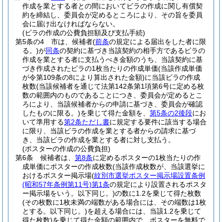
作成を業とする者との間においてビラの作成に関し有償契
約を締結し、委員会が定めるところにより、その旨を委員
会に届け出なければならない。
(ビラの作成の公費負担額及び支払手続)
第5条の4
市は、候補者
(
前条
の規定による届出をした者に限
る。)
が
同条
の契約に基づき当該契約の相手方であるビラの
作成を業とする者に支払うべき金額のうち、当該契約に基
づき作成されたビラの1枚当たりの作成単価
(当該作成単価
が令第109条の8により算出された金額)
に当該ビラの作成
枚数
(当該候補者を通じて法第142条第1項第6号に定める枚
数の範囲内のものであることにつき、委員会が定めるとこ
ろにより、当該候補者からの申請に基づき、委員会が確認
したものに限る。)
を乗じて得た金額を、
第5条の2後段
にお
いて準用する
第2条ただし書
に規定する要件に該当する場合
に限り、当該ビラの作成を業とする者からの請求に基づ
き、当該ビラの作成を業とする者に対し支払う。
(ポスターの作成の公費負担)
第6条
候補者は、
第8条
に定めるポスターの1枚当たりの作
成単価にポスターの作成枚数
(当該作成枚数が、当該選挙に
おけるポスター掲示場
(
紋別市選挙ポスター掲示場設置条例
(昭和57年条例第11号)
第1条
の規定により設置されるポスタ
ー掲示場をいう。以下同じ。)
の数に1.2を乗じて得た枚数
(その枚数に1枚未満の端数がある場合には、その端数は1枚
とする。以下同じ。)
を超える場合には、当該1.2を乗じて
得た枚数)
を乗じて得た金額の範囲内で、ポスターを無料で