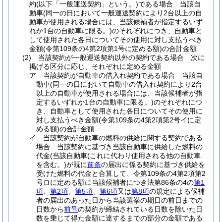
約
(以下「一般運送契約」という。)
である場合 当該自
動車
(同一の日において一般運送契約により2台以上の自
動車が使用される場合には、当該候補者が指定するいず
れか1台の自動車に限る。)
のそれぞれにつき、自動車と
して使用された各日についてその使用に対し支払うべき
金額
(令第109条の4第2項第1号に定める額)
の合計金額
(2)
当該契約が一般運送契約以外の契約である場合 次に
掲げる区分に応じ、それぞれに定める金額
ア
当該契約が自動車の借入れ契約である場合 当該自
動車
(同一の日において自動車の借入れ契約により2台
以上の自動車が使用される場合には、当該候補者が指
定するいずれか1台の自動車に限る。)
のそれぞれにつ
き、自動車として使用された各日についてその使用に
対し支払うべき金額
(令第109条の4第2項第2号イに定
める額)
の合計金額
イ
当該契約が自動車の燃料の供給に関する契約である
場合 当該契約に基づき当該自動車に供給した燃料の
代金
(当該自動車
(これに代わり使用される他の自動車
を含む。)
が既に
前条
の届出に係る契約に基づき供給を
受けた燃料の代金と合算して、令第109条の4第2項第2
号ロに定める額に当該候補者につき法第86条の4の
第1
項
、
第2項
、
第5項
、
第6項
又は
第8項
の規定による候補
者の届出のあった日から当該選挙の期日の前日までの
日数から
前号
の契約が締結されている日数を除いた日
数を乗じて得た金額に達するまでの部分の金額である